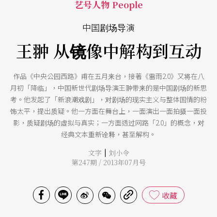
艺号人物 People
中国剧场导演
王翀 从镜像中解构到互动
作品《中央公园西路》甫在五月来台，接著《雷雨2.0》又将在八
月初「降临」，中国新世代剧场导演王翀带来的是中国剧场的新思
考。他发起了「新浪潮戏剧」，对剧场的现实主义与整体国情的粉
饰太平，提出质疑。他一方面在舞台上，一面演出一面拍摄一面投
影，质疑剧场的虚拟与真实；一方面透过网路「2.0」的概念，对
经典文本重新诠释，甚至解构。
|
文字
刘小令
第247期 / 2013年07月号
收藏