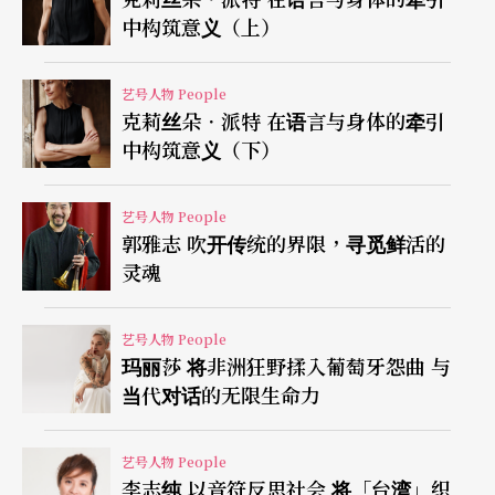
行教化的目的，「但是那种迷恋已经腐败了，跟中
中构筑意义（上）
国社会的假与虚伪是连成一气的，无处不在的，共
产党天天在背诵虚假的，虚伪的东西变成了一种共
艺号人物 People
克莉丝朵．派特 在语言与身体的牵引
识。」所以他运用摄影与现场表演交错的新浪潮戏
中构筑意义（下）
剧手法，讲到底，就是在质询为什么是真实，某个
程度上，也是在深刻反思亚陶所说的镜像真实：人
艺号人物 People
郭雅志 吹开传统的界限，寻觅鲜活的
生才是剧场的复象，剧场才是真实。
灵魂
王翀说，如果说电影《厄夜追杀令》Dogville是在用
艺号人物 People
戏剧假定性在拍电影，而他的新浪潮系列，则是坚
玛丽莎 将非洲狂野揉入葡萄牙怨曲 与
持舞台的假定性。虽然在台上大玩即时摄影，但王
当代对话的无限生命力
翀仍然很在意剧场的当下与不可复制性，虽然观众
艺号人物 People
可以选择在剧场的银幕上看完故事，但就整场演出
李志纯 以音符反思社会 将「台湾」织