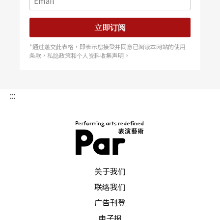
但王翀对所谓真实的辩证探索可见一斑。
立即订阅
这两部作品启发了王翀，因为他观察真实生活中所
*通过递交此表格，即表示您接受并同意已阅读本网站的使用
具有的感动与冲击力，其实是矫揉造作的编剧艺术
条款，私隐政策和个人资料收集声明。
所无法企及的，所以他才选择抛却编剧艺术，直接
进入一种记录真实的艺术创作中，也就回到了新浪
:::
潮戏剧的开端：「在舞台上重建一种真实，另外一
种真实，而不是『现实主义』的真实。我们希望在
舞台上用全新的方式来呈现一种生活当中的真
实。」
PAR 表演艺术杂志
关于我们
王翀说所有的真实都是艺术家心中的镜像，不管是
联络我们
抽象派、立体派、现实主义绘画、印象派，其实全
广告刊登
都是某种程度上的真实，而他对于真实的著迷与提
电子报