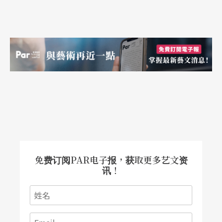
王翀定义的记录式戏剧，顾名思义，就是记录生活
与世界当中的真实的内容。除了讲述女性性解放的
著名作品《阴道独白》外，二○一二年王翀于北京
翻译导演的《乔布斯（贾伯斯）的美丽与哀愁》，
则是一出被《纽约时报》称为「所有有手机、并且
有道德的人都应该看」的作品，还被《华盛顿邮
报》称为年度最佳美国戏剧。《乔》剧是剧作家麦
克．戴西（Mike Daisey）根据亲身经历写成的，他
本是个苹果死忠粉丝，后来自己买机票去调查了苹
免费订阅PAR电子报，获取更多艺文资
讯！
果的工厂之后，对苹果帝国的存在、还有贾伯斯作
为一个商业奸雄的存在有了全新的认识。而王翀更
大胆地在去年翻译引进北京，虽然评价褒贬不一，