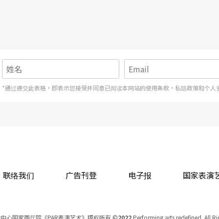
*通过递交此表格，即表示您接受并同意已阅读本网站的使用条款，私隐政策和个人
联络我们
广告刊登
电子报
国家表演
中心国家两厅院《PAR表演艺术》版权所有
©
2022
Performing arts redefined. All R