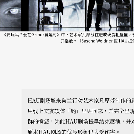
《要玩吗？爱在Grindr蔓延时》中，艺术家凡厚芬住进玻璃货柜屋里
开播放。（Sascha Weidner 摄 HAU 
HAU剧场邀来荷兰行动艺术家凡厚芬制作的新
用线上交友软体「钓」出男同志，并完全呈
群的愤怒，为此HAU剧场提早结束展演，并
原本HAU剧场的优质形象也大受伤害。