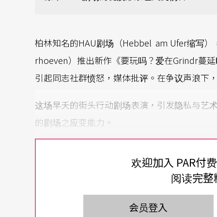
柏林知名的HAU剧场（Hebbel am Ufer缩
rhoeven）推出新作《要玩吗？爱在Grindr蔓
引起同志社群愤怒，媒体批评。在争议声浪下
这场早夭的街头行动剧场表演，引发隐私与艺
的剧场之应变能力。
以App钓鱼，称之艺术
欢迎加入 PAR付
阅读完整
“Grindr”是知名的男同志交友App，在智慧型
迎，只要登录上线，便可与附近的同志聊天、换
会员登入
十字山区（Kreuzberg）搭建货柜玻璃屋，