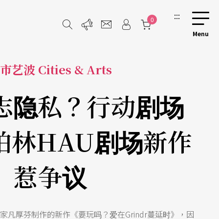
:::
0
市艺波 Cities & Arts
志隐私？行动剧场
柏林HAU剧场新作
惹争议
家凡厚芬制作的新作《要玩吗？爱在Grindr蔓延时》，因