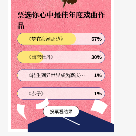
票选你心中最佳年度戏曲作
品
67%
《梦在海潮那边》
30%
《幽恋牡丹》
1%
《转生到异世界成为嘉庆君—发现我的祖先是诈骗集团!?》
1%
《赤子》
投票看结果