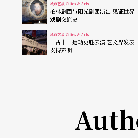
城市艺波 Cities & Arts
侵犯隐私，道歉收摊
柏林剧团与阳光剧团演出 见证世界
戏剧交流史
凡厚芬原本的计划，是在玻璃屋里住十五天，
城市艺波 Cities & Arts
「出柜」。在策划这个街头行动剧时，HAU有
「占中」运动更胜表演 艺文界发表
易辨别，以艺术之名让附近使用此软体的男同
支持声明
这场街头展演，并感受不到钓鱼之外的深层艺
成了揭人隐私的舞台，这出表演的经费来自德
发众怒。
在俄罗斯、埃及，有反同人士使用此交友软体，
Auth
剧，也让不少同志人人自危，就算在开放多元
动，被知名剧场公开聊天内容，是另一种层次
就被公开。