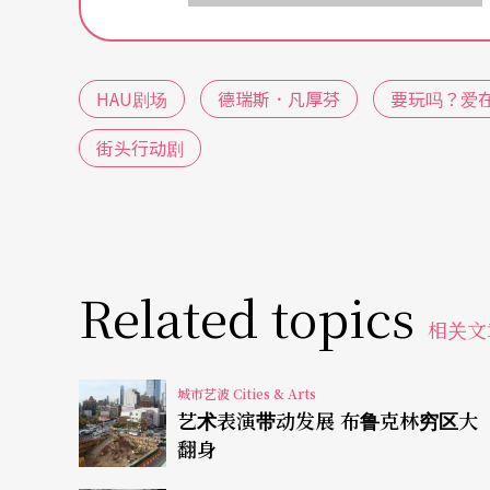
时串流播放。凡厚芬在货柜屋里生活，使用Gri
所有的聊天内容、档案的照片都同步播放，观
HAU剧场
德瑞斯．凡厚芬
要玩吗？爱在G
货柜屋里的同步萤幕播放，虽然有把照片处理
街头行动剧
案、帐号，全部被艺术家以表演之名公诸于世
犯隐私。凡厚芬透过Grindr钓鱼，「邀请」
凡厚芬在Grindr上聊天，凡厚芬请对方前来
的私人对话，全部都被公布在街头的玻璃货柜
Related topics
头、掀桌、尖叫，并且随即把所有被钓鱼的过
相关文
很快的，透过大量转贴与分享，抗议浪潮席卷
城市艺波 Cities & Arts
艺术表演带动发展 布鲁克林穷区大
网站上谴责剧场，有不少人直接杀到表演现场大
翻身
即加入批判行列，HAU剧场抵不住抗议浪潮，