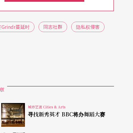
ndr与上线的同志聊天，玻璃屋里的大型萤幕，把
众随时都可以在街头观看同志线上约会聊天展演。
rindr蔓延时
同志社群
隐私权侵害
成黑白色调，但是根本清晰可见，私人交友的档
。最赤裸的就是聊天内容完全彻底被公开，明显侵
同志进入货柜屋，与他进行互动。一位柏林摄影师与
「帮他刮胡子」，摄影师依约到来，发现他在手机上
屋的萤幕上，情绪失控，冲进货柜屋，赏艺术家拳
程公布在社群网站上。
章
而来，连许多知名的同志成人片明星都在官方社群
城市艺波 Cities & Arts
寻找新秀英才 BBC将办舞蹈大赛
声抗议，HAU的脸书帐号涌入抗议留言。媒体随
提早结束这项表演。