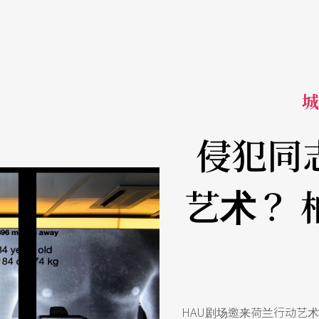
城
侵犯同
艺术？ 
HAU剧场邀来荷兰行动艺术