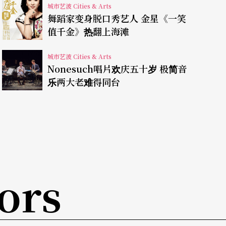
城市艺波 Cities & Arts
舞蹈家变身脱口秀艺人 金星《一笑
值千金》热翻上海滩
藉交友软体来探索网路与现实的界线，诱引同志
城市艺波 Cities & Arts
严重侵犯隐私的嫌疑，播放出来的照片根本非常容
Nonesuch唱片欢庆五十岁 极简音
志都非自愿地出柜，钓鱼动机可议。我亲自去观看
乐两大老难得同台
术意义，萤幕上清晰地把私人对话放大播映，反而
国、荷兰两国的公共补助，拿补助侵隐私，难怪引
把男同志约出来之后，殴打凌虐。这次 的行动
ors
的柏林，也会有剧场以艺术的框架，进行钓鱼行
的暴力与霸凌，根本不需要骇客，私人对话、照片