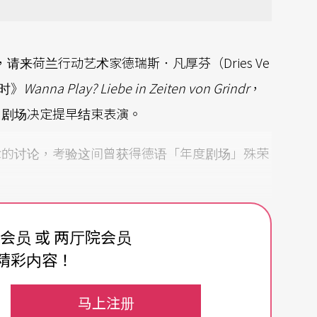
写），请来荷兰行动艺术家德瑞斯．凡厚芬（Dries Ve
延时》
Wanna Play? Liebe in Zeiten von Grindr
，
，剧场决定提早结束表演。
术的讨论，考验这间曾获得德语「年度剧场」殊荣
费会员 或 两厅院会员
精彩内容！
手机iOS与Android作业系统上皆很受同志社群欢
照、进而在现实生活当中认识。HAU剧场在柏林
马上注册
让德凡厚芬住进去，廿四小时街头展演，并且线上同