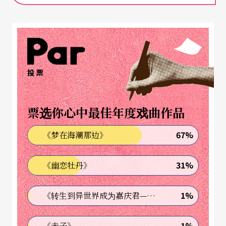
投票
票选你心中最佳年度戏曲作品
67%
《梦在海潮那边》
31%
《幽恋牡丹》
1%
《转生到异世界成为嘉庆君—发现我的祖先是诈骗集团!?》
1%
《赤子》