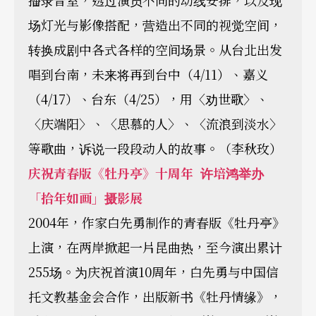
播录音室，透过演员不同的动线安排，以及现
场灯光与影像搭配，营造出不同的视觉空间，
转换成剧中各式各样的空间场景。从台北出发
唱到台南，未来将再到台中（4/11）、嘉义
（4/17）、台东（4/25），用〈劝世歌〉、
〈庆端阳〉、〈思慕的人〉、〈流浪到淡水〉
等歌曲，诉说一段段动人的故事。（李秋玫）
庆祝青春版《牡丹亭》十周年 许培鸿举办
「拾年如画」摄影展
2004年，作家白先勇制作的青春版《牡丹亭》
上演，在两岸掀起一片昆曲热，至今演出累计
255场。为庆祝首演10周年，白先勇与中国信
托文教基金会合作，出版新书《牡丹情缘》，