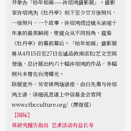
并举办「拾年如画——许培鸿摄影展」。摄影
家许培鸿为《牡丹亭》拍下至少廿万张照片，
一张照片、一个故事，许培鸿透过镜头浓缩十
年来的最美瞬间，带观众从不同视角，窥看
《牡丹亭》的幕前幕后。「拾年如画」摄影展
将从4月15日至27日在诚品敦南店B2艺文空间
登场，总计展出约六十幅许培鸿的作品，多幅
照片未曾在台湾曝光。
除展览外，另安排两场讲座，由白先勇与许培
鸿主讲，详细讯息请上中信基金会官网
www.ctbcculture.org/（廖俊逞）
【国际】
英研究报告指出 艺术活动有益长寿