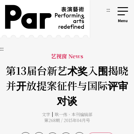
跳到主要内容区块
网站导览
:::
:::
艺视窗 News
第13届台新艺术奖入围揭晓
并开放提案征件与国际评审
对谈
|
文字
耿一伟
、
本刊编辑部
第268期 / 2015年04月号