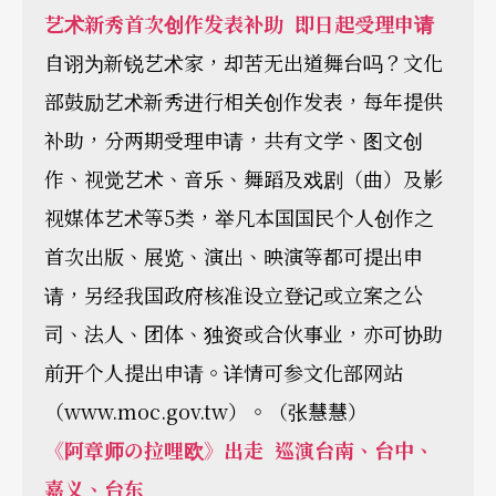
艺术新秀首次创作发表补助 即日起受理申请
自诩为新锐艺术家，却苦无出道舞台吗？文化
部鼓励艺术新秀进行相关创作发表，每年提供
补助，分两期受理申请，共有文学、图文创
作、视觉艺术、音乐、舞蹈及戏剧（曲）及影
视媒体艺术等5类，举凡本国国民个人创作之
首次出版、展览、演出、映演等都可提出申
请，另经我国政府核准设立登记或立案之公
司、法人、团体、独资或合伙事业，亦可协助
前开个人提出申请。详情可参文化部网站
（www.moc.gov.tw）。（张慧慧）
《阿章师の拉哩欧》出走 巡演台南、台中、
嘉义、台东