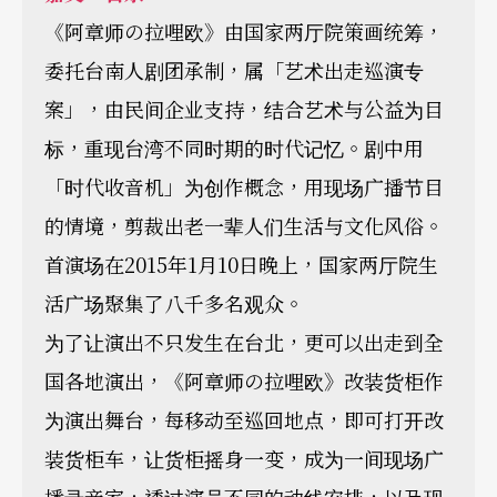
《阿章师の拉哩欧》由国家两厅院策画统筹，
委托台南人剧团承制，属「艺术出走巡演专
案」，由民间企业支持，结合艺术与公益为目
标，重现台湾不同时期的时代记忆。剧中用
「时代收音机」为创作概念，用现场广播节目
的情境，剪裁出老一辈人们生活与文化风俗。
首演场在2015年1月10日晚上，国家两厅院生
活广场聚集了八千多名观众。
为了让演出不只发生在台北，更可以出走到全
国各地演出，《阿章师の拉哩欧》改装货柜作
为演出舞台，每移动至巡回地点，即可打开改
装货柜车，让货柜摇身一变，成为一间现场广