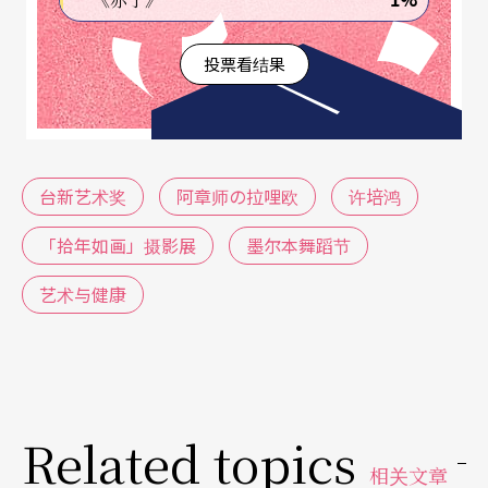
投票看结果
台新艺术奖
阿章师の拉哩欧
许培鸿
「拾年如画」摄影展
墨尔本舞蹈节
艺术与健康
Related topics
相关文章