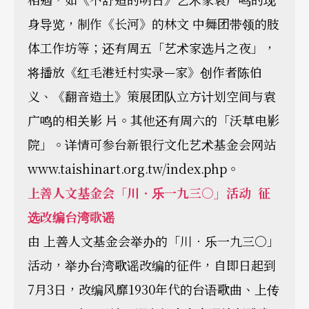
身导览，制作《长河》的林文 中舞团带领的肢
体工作坊等；还有周五「艺术家选片之夜」，
将播放《红毛港迁村实录—家》创作者陈伯
义、《翻音造土》策展团队立方计划空间与袁
广鸣的相关影 片。其他还有周六的「沃草电影
院」。详情可参台新银行文化艺术基金会网站
www.taishinart.org.tw/index.php。
上善人文基金会「川．乐一九三○」活动 征
选改编台湾歌谣
由 上善人文基金会举办的「川．乐一九三○」
活动，举办台湾歌谣改编的征件，自即日起到
7月3日，改编风靡1930年代的台语歌曲、上传