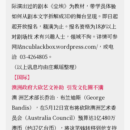
际演出过的剧本《尘埃》为教材，带学员体验
如何从剧本文字拆解成3D的舞台呈现。即日起
起开放报名，额满为止。报名资格为18岁以上
对剧场技 术有兴趣人士，领域不拘。详情可参
网站ncublackbox.wordpress.com/，或电
洽 03-4264805。
（以上讯息均由庄珮瑶整理）
【国际】
澳洲政府大砍艺文补助
引发文化圈不满
澳 洲艺术部长乔治．布兰迪斯（George
Bandis），在5月12日宣布将砍除澳洲艺术委
员会（Australia Council）预算达1亿480万
澳币（约37亿台币），将这笔钱转移到他支持