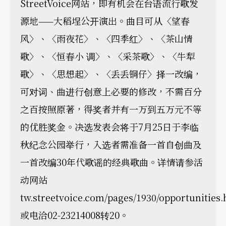
StreetVoice网站，即有机会在台语流行歌发
源地——大稻埕公开演出。曲目可从〈望春
风〉、〈雨夜花〉、〈四季红〉、〈茶山情
歌〉、〈恒春小 调〉、〈采茶歌〉、〈牛犁
歌〉、〈思想起〉、〈丢丢铜仔〉择一改编，
可对词、曲进行创意上必要的修改，不需百分
之百按照原著，得奖者并有一万到五万元不等
的优胜奖金。决选发表会将于7月25日于李临
秋纪念公园举行，入选者需准备一首自创曲及
一首改编30年代歌谣的经典歌曲。详情请参活
动网站
tw.streetvoice.com/pages/1930/opportunities
或电洽02-23214008转20。