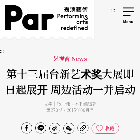
跳到主要内容区块
网站导览
:::
:::
艺视窗 News
第十三届台新艺术奖大展即
日起展开 周边活动一并启动
|
文字
耿一伟
、
本刊编辑部
第270期 / 2015年06月号
收藏