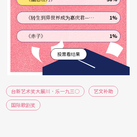
1%
《转生到异世界成为嘉庆君—发现我的祖先是诈骗集团!?》
1%
《赤子》
投票看结果
台新艺术奖大展川．乐一九三○
艺文补助
国际歌剧奖