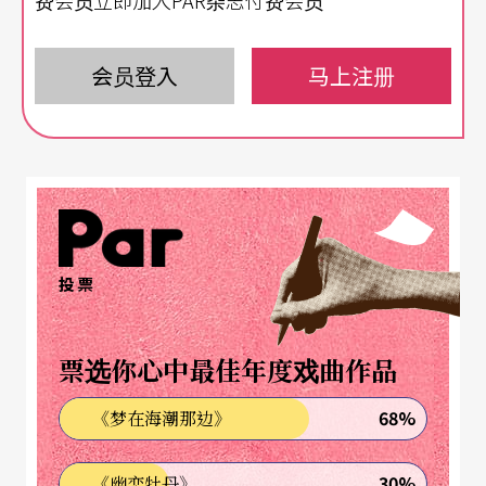
费会员立即加入PAR杂志付费会员
会员登入
马上注册
投票
票选你心中最佳年度戏曲作品
68%
《梦在海潮那边》
30%
《幽恋牡丹》