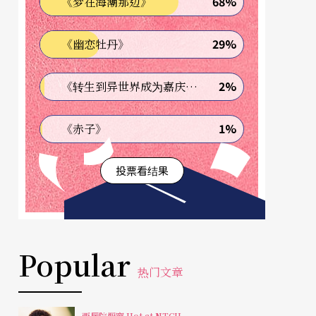
68%
《梦在海潮那边》
29%
《幽恋牡丹》
2%
《转生到异世界成为嘉庆君—发现我的祖先是诈骗集团!?》
1%
《赤子》
投票看结果
Popular
热门文章
两厅院橱窗 Hot at NTCH