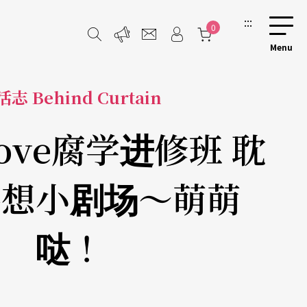
:::
0
志 Behind Curtain
 Love腐学进修班 耽
妄想小剧场～萌萌
哒！