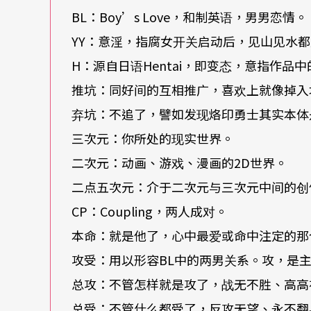
BL：Boy’s Love，和制英语，男男恋情。
YY：意淫，指腐女开关启动后，见山见水
H：源自日语Hentai，即变态，意指作品
推坑：同好间的互相推广，喜欢上就像掉入
弃坑：不追了，譬如发现烙印勇士其实本体
三次元：你所处的现实世界。
二次元：动画、游戏、漫画的2D世界。
二点五次元：介于二次元与三次元中间的创
CP：Coupling，两人成对。
本命：就是他了，心中最爱或命中注定的那
攻受：用以形容BL中的两男关系。攻，是主
总攻：不管怎样就是攻了，战无不胜、高高
总受：不管什么都受了，反攻无望、永不翻