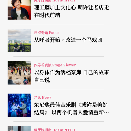
理工脑加上文化心 期许让老店走
在时代前端
焦点专题 Focus
从呼吸开始，改造一个马戏团
四界看表演 Stage Viewer
以身体作为活档案库 自己的故事
自己说
艺讯 News
东尼奖最佳音乐剧《或许是美好
结局》 以两个机器人爱情重新凝
视有限人生
两厅院橱窗 Hot at NTCH