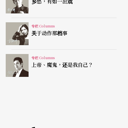
乡愁，有如一出戏
如果这时听到糖果纸被撕开的声音，每个人都会四
处张望，想找出凶手。但你们永远也抓不到我偷吃
糖果！因为，我是这方面的专家，我总是会等对的
专栏 Columns
关于动作那档事
时机。如果有重复的响亮和弦，我会跟著拍点打开
糖果纸，以此消灭杂音。如果没人听到奇怪声响，
我都会为自己感到骄傲。
专栏 Columns
上帝、魔鬼，还是我自己？
最近在帮一场比赛当评审时，坐我身旁的老师一直
对台上的演出有很大的反应。首先，她敲著手上的
笔，好像在上课一般，希望学生可以弹快一点，希
望可以控制学生的速度。这真是令人难以置信地恼
人，因为那干扰了我去欣赏一个年轻人的表演。我
转头看另一边的评审，但她忙著写评语。过了一会