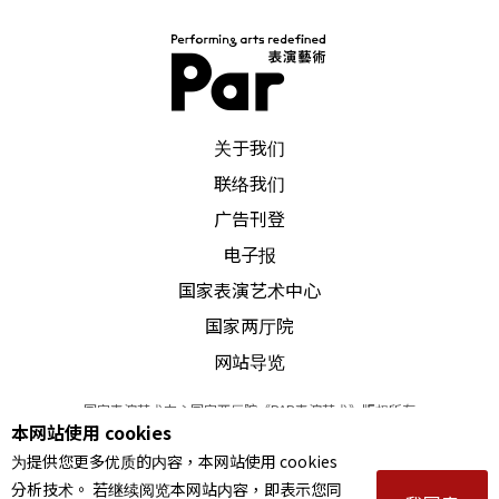
PAR 表演艺术杂志
关于我们
联络我们
广告刊登
电子报
国家表演艺术中心
国家两厅院
网站导览
国家表演艺术中心国家两厅院《PAR表演艺术》版权所有
本网站使用 cookies
©
2022
Performing arts redefined. All Rights Reserved
为提供您更多优质的内容，本网站使用 cookies
统一编号 Tax Id number 00973926
分析技术。 若继续阅览本网站内容，即表示您同
本站所提供相关演出资讯，如有异动应以主办单位公告为准。