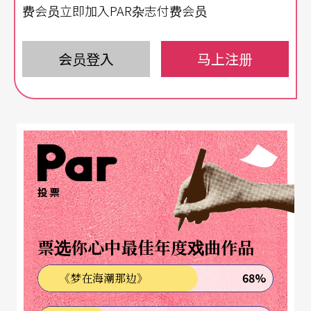
小时候，我们家人会去教会，聚会中，有时会众要
费会员立即加入PAR杂志付费会员
起立唱歌，有时要安静聆听牧师布道。国中时，有
个星期六我在朋友家过夜，隔天和他们一家去他们
会员登入
马上注册
的教会。当牧师布道时，离我不远的一个人突然大
叫：「阿门！」我用眼神问了我朋友：「他疯了
吗？」但他只是继续看著牧师，就像什么事都没发
生一样。不到一分钟的时间，又有别人突然站起
来，高举双手并大声呼喊：「感谢主！」我用著好
投票
奇心已经炸开的眼神看著我朋友：「这到底是怎回
事？」但他只是对著我笑了笑。我不解的是，似乎
票选你心中最佳年度戏曲作品
没人认为这不对劲。在接下来的廿分钟，我惊讶地
68%
《梦在海潮那边》
看著这些奇怪的人，在牧师讲道时大声地回应著。
在回家的车上，朋友的妈妈向我解释，在他们教