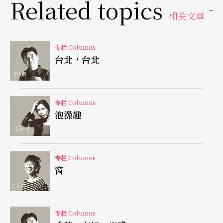
Related topics
相关文章
哼唱会比较合适。
除非是专家
否则请安静
专栏 Columns
台北，台北
在演唱会中，歌手会吆喝听众一起唱、一起拍手，
但古典音乐会里，不会鼓励听众这样做。当乐曲在
专栏 Columns
演奏当中，有人站起来并且拍手叫好时，一定会被
泡澡趣
请出场外。在一场正式的古典音乐会中，会有明确
的鼓掌时机，也会禁止听众发出声响。在宁静的当
专栏 Columns
下，一丝丝的声响，都会惹人厌。举例来说，当贝
窗
多芬的《月光奏鸣曲》开始演奏时，糖果纸被打开
的声响，就会变得无比的响亮。作为一个小孩，最
专栏 Columns
难忍受的就是协奏曲中那个又臭又长的慢板乐章，