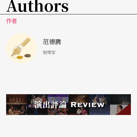
Authors
儿，换另一个学生上台，这位敲笔老师居然大声地
开始跟著旋律哼唱。她完全活在自己的世界中，她
作者
绑架了音乐，虽然不像敲笔那么令人抓狂，但她不
范德腾
觉得旁边的人会听到她在唱吗？我再次看了另一边
的老师一眼，这次，她终于发现那位顾人怨老师，
钢琴家
并用眼神问我：「她有病吗？」我只好尽我的可能
用眼睛回答她：「『乎伊去』啦！」