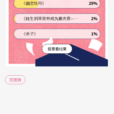
29%
《幽恋牡丹》
会，人们被鼓励可以宣泄自己对上帝的感受，这样
做可以让神的灵贯穿在他们之间。
2%
《转生到异世界成为嘉庆君—发现我的祖先是诈骗集团!?》
你曾突然听到一首歌，然后就忘情地开始唱，也许
1%
《赤子》
手还会握拳靠近嘴，以为自己正拿著麦克风吗？忘
投票看结果
掉一切，让音乐带著走的感觉很神奇，无论是跳起
舞、在空中假装打鼓，或是唱起歌来。这样是不是
和《冰雪奇缘》的主题曲〈Let It Go〉一样～「乎
伊去」？问题是，你不可能随时随地这样做，那会
范德腾
看起来和疯子没两样。如果你在便利商店里等著付
钱，店里突然播放你最爱的歌曲，结果你拿起一旁
的饮料瓶当麦克风又唱又跳，我想，你四周的人应
该会立刻闪远。大多的人都知道，这时，轻声跟著