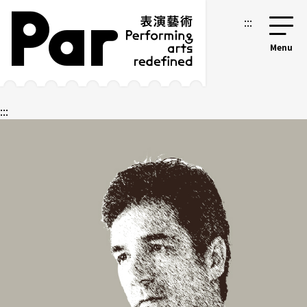
跳到主要内容区块
网站导览
:::
:::