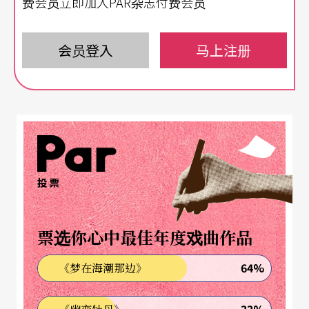
费会员立即加入PAR杂志付费会员
组以公寓居家空间为基地的剧场团体，由轨道灯甚
或室内日光灯所打亮的日常空间，是他初识的剧场
会员登入
马上注册
样貌，日后创作也游走观念艺术与行为展演之间，
不艰深排外也不故弄玄虚，人间无处不剧场。
从自己的喜宴开始，挑战观演新关系
曾在夜市做戏，也曾把自用机车改成计程车，一次
投票
一位观众上座双载边骑边演；在自宅做过一出名为
心灵咨商课程、实为凶案探侦的类桌游演出，也曾
票选你心中最佳年度戏曲作品
在台北艺穗节推出《台北艺穗节的台北艺穗节》，
64%
《梦在海潮那边》
自己变身主办单位策展人，邀团队另辟小视窗演
出。但，挑战观演关系的开端是他把自己的婚宴拿