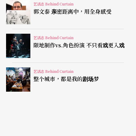
候听大家说
Sleep No More
多棒，想自己做一个试试
艺活志 Behind Curtain
郭文泰 亲密距离中，用全身感受
看。」刚好台大学生来问艺术季合作，要在旧体育
馆演出，将近七十个学生演员供运用，顺势推舟就
做出了一场每位观众都扮演一个角色的真人RPG，
艺活志 Behind Curtain
限地制作vs.角色扮演 不只看戏更入戏
「我觉得多打电玩对这种创作模式很有帮助，玩电
动同时被电动玩，那里头有很深层的观演关系。比
如《刺客教条》这款游戏，玩家在某种程度上是自
艺活志 Behind Curtain
整个城市，都是我的剧场梦
主的，但仍受游戏环境及规则的限制，会让我去思
考主动和被动参与的不同。」
对他来说，剧场可贵之处在于真人接触，不同于隐
身帐号背后的未知玩家，沉浸式剧场该怎么演？演
多少？都是摊在观众面前的绝对命题，「观众有个