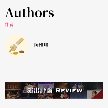
习惯是进场就找谁是演员，所以做这种演出『演』
Authors
的程度很难拿捏，演出内容也会因观众而大幅改
变。在我家演出的《从心出发》设定是一位心灵咨
作者
商老师来开课，意外发现隔壁住著前夫而且孤独死
在家中，观众必须找出谁是凶手？开演前我跟演员
陶维均
说必须做最坏的准备。如果观众全不在状况内、不
配合，上完心灵课演出就结束也可能。」未来，他
想延伸类桌游演出概念做完全没有演员的剧场，观
众就是演员，「我相信只要剧本够缜密，观众是可
以自发完成演出的。」