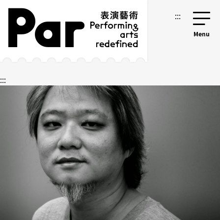
跳到主要内容区块
网站导览
:::
:::