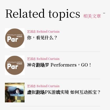
这档演出他申请最低限额的补助，拿一万五去改装
Related topics
机车顺便补贴车资，虽然最后还是倒贴油钱，「演
相关文章
出最后我会问观众现在想去哪然后载他去，结果有
观众说基隆……」
艺活志 Behind Curtain
你，看见什么？
演出气氛的渲染沉浸，从进场就开「演」
「我觉得『沉浸式剧场』或类似的互动剧场，观众
艺活志 Behind Curtain
神奇剧场梦 Performers，GO！
进场时也是重要环节，必须考虑观众怎么来？甚至
从他下车、出捷运站就开始构筑演出氛围。」他在
台大艺术季的作品《115.904123AU》混和了之前做
艺活志 Behind Curtain
虚拟剧场PK游戏实境 如何互动抓宝？
夜市剧场发掘的『市集』概念，观众看演出也逛市
集，从前台接待就让观众有多层观看感受，「那时