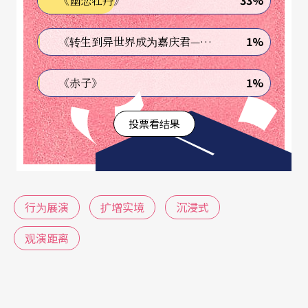
33%
《幽恋牡丹》
去投台北艺穗节，正大光明在红楼剧场办喜酒，门
票是红包，「我发现原来观众可以变表演者，当观
1%
《转生到异世界成为嘉庆君—发现我的祖先是诈骗集团!?》
众以为身旁的观众也是表演者时，那种参与互动同
1%
《赤子》
时观看他人互动的多层关系，让我想挑战观演层次
的更多可能。」
投票看结果
近年他有三个作品特值一提：摩托车、去年的台大
艺术季、今年与再拒剧团《公寓联展》合作在自宅
演出的《从心出发》。「摩托车的戏是用比较剧场
行为展演
扩增实境
沉浸式
的方式去安排结构，和观众约在牯岭街小剧场见
观演距离
面、仍有种要进剧场看戏的感觉，只不过剧场是我
的机车后座。去哪里、发生什么事、从哪里进来从
哪里出去都有设计，用路线安排剧情起伏。」为了