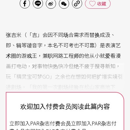
收藏
张吉米（「吉」会因不同场合需求而替换成汲、
即、辑等谐音字，本名不可考也不可靠）是表演艺
术圈的游戏王，兼职网路工程师的他从小就爱看漫
画打电动，对事物快热快冷但绝不疲于搜寻新知，
玩「精灵宝可梦GO」之余也在想如何把扩增实境引
进剧场，「我的第一次剧场经验在松山家商地下
室，那时喜欢的女生是话剧社成员，我去当临时演
欢迎加入付费会员阅读此篇内容
员。社团男多女少，演出前男主角突然退社，我莫
名其妙变男主角，接著几个公演也参加了，在地下
立即加入PAR杂志付费会员立即加入PAR杂志付
室演了很多戏。」后来他加入「临界点剧象录」这