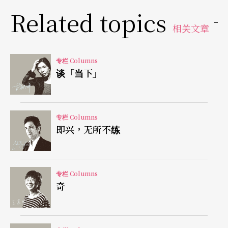
还有溥心畬、张大千、欧豪年、黄磊生、台静农老
Related topics
相关文章
师的书法等等，还有黄君璧的画，可惜是仿的！！
虽然有这么多名家的作品在拍，还有达利的作品
专栏 Columns
（而且是真的），但我就是被那一幅油画给吸引住
谈「当下」
了。
它看起来暗暗的，大概是整个拍卖会里色彩最暗淡
专栏 Columns
即兴，无所不练
的一幅画，查了查，这位画家是出生在十九世纪
末，在比利时生的，后来在法国学画，名字叫阿佛
烈德．巴斯天（Alfred Bastien），我听都没听过。
专栏 Columns
奇
以画抒怀，渴求宁静
在第一次世界大战的时候，法国、德国等参战国的