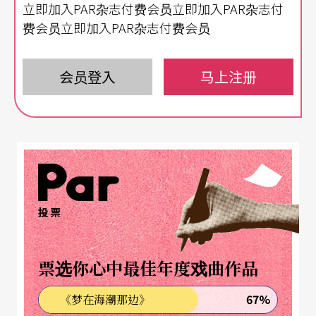
立即加入PAR杂志付费会员立即加入PAR杂志付
上，智慧就在举手投足间来与去……
费会员立即加入PAR杂志付费会员
透过古物，认识昔时
会员登入
马上注册
虽然如此，大部分的人类除了忙于生存，还是会脑
子自由地瞎想。我就经常会去想春秋战国时代的各
国的文化和社会关系是什么样？没法想多，因为资
料到底还是不够，反正大量大量的人类历史，随著
光阴，我们也只能一眨眼，让它过去了，好大量好
投票
大量的人与故事，就这么过去了，甚至没有留下任
何声息，大家想关心，想跟它学习点什么，它也不
票选你心中最佳年度戏曲作品
再发出一点回声了。人们只能从留下来的些许文字
67%
《梦在海潮那边》
和器物，来摸摸索索地找到一些光芒。经常进出博