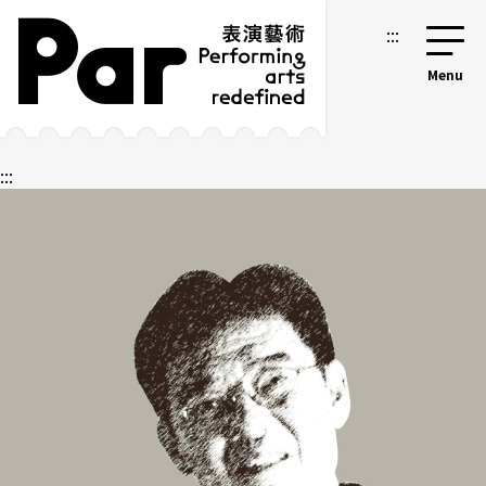
跳到主要内容区块
网站导览
:::
:::