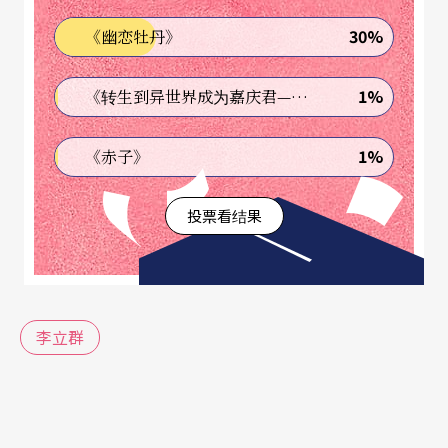
物馆的人，或者一些用功的收藏家，或许还在观
30%
《幽恋牡丹》
察、把玩之中，感受到古人的一些用心和生活的领
域，尤其在一些重要的国宝级文物上，或者精致的
1%
《转生到异世界成为嘉庆君—发现我的祖先是诈骗集团!?》
古玩艺术品，它们就像一面反射自己的镜子，把当
1%
《赤子》
时的价值观、信仰或信念，通过创作的思维，再用
高明的技术，把思维变成造诣。收藏它们，无外乎
投票看结果
是想研究它们、学习它们，从而让我们自己的欣赏
和崇拜变成一种有用的美学知识，甚至可以超越平
凡而进入不凡，也就是「超凡入圣」了，如此，如
李立群
此，而已了。
偶然在一次拍卖会上，一进门就被一张油画给吸引
了，一看说明，再稍作打听，还是挺心动的。现场