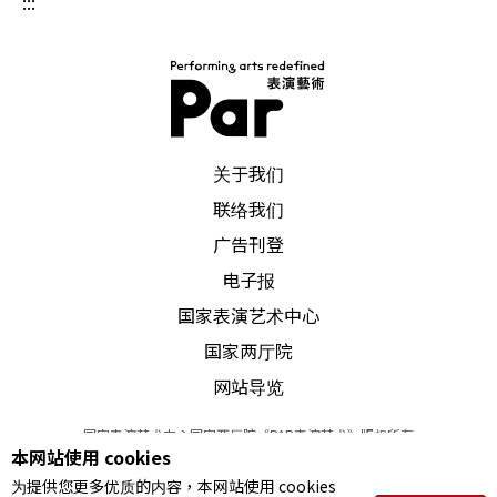
:::
PAR 表演艺术杂志
关于我们
联络我们
广告刊登
电子报
国家表演艺术中心
国家两厅院
网站导览
国家表演艺术中心国家两厅院《PAR表演艺术》版权所有
本网站使用 cookies
©
2022
Performing arts redefined. All Rights Reserved
为提供您更多优质的内容，本网站使用 cookies
统一编号 Tax Id number 00973926