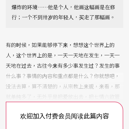
爆炸的环境……他是个人，他画这幅画是在修
行；一个不到卅岁的年轻人，买走了那幅画。
有的时候，如果能够停下来，想想这个世界上的
人，这个世界上的是，一天一天地在发生，一天一
天地在过去，古往今来有多少事发生过？发生的事
什么事？事情的内容和重点都是什么？你就想吧，
没法去算，算不清楚的，从宗教上来观，来看，那
就单纯多了，无外乎是把爱放出去，把七情六欲管
理好，把一切生命中的不稳定或者试图稳定，都看
欢迎加入付费会员阅读此篇内容
清楚了，抛掉，一切以慈悲、博爱、清真为自己信
仰的宗旨，也就十年如一日地过了。修养都写在脸