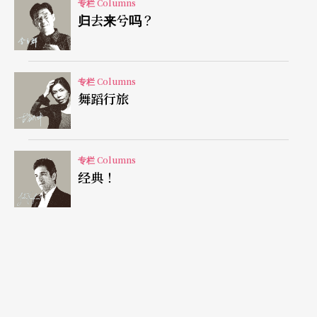
专栏 Columns
归去来兮吗？
画家都很多，照相机反而不多，所以许多画家就被
派去战场当绘画记者，他们亲临战场，亲眼看到战
争的激烈与残忍，画的时候，眼睛和内心都自然会
专栏 Columns
停留在悲和痛苦的心情上，巴斯天也是其中之一，
舞蹈行旅
画的尽是战场上无边死亡和疲惫。
专栏 Columns
战争从一九一四年打到一九一八年，他可能是在一
经典！
九一七年、战争最剧烈的时候回到自己家休假一阵
子，心里已经不堪负荷，受不了了，内心更渴望的
是宁静。所以他在家画了一幅客厅的角落，一个小
小的壁炉，里面有一堆小小的火光，微弱而有温
暖，壁炉上的东西有花瓶，瓶里有花，有个小盒
子，盒子上放了一尊圣母像，墙上贴了好多画，没