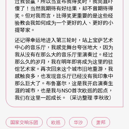
奇。最有趣的，是地下一楼的「机械与电子合成乐
过我会赢，所以当宣布我得奖时，我简直吓
傻了！当然我期待有好结果，却不曾期待得
器」，展示许多当年从传统跨越到电子时代之间，
奖。但对我而言，比得奖更重要的是这些经
所发明的用音波、仪器等来开发音色的「乐器」。
验教会我如何成为一个更好的人、更好的小
提琴家。
整个展览涵盖从古代至廿世纪欧、亚、非各地的乐
还记得幸运地进入第三轮时，站上宝萨艺术
中心的音乐厅，我感觉舞台夸张地大，因为
器与创意，让乐器的演变过程衬著历史的脉络，映
我从没有在那么大的音乐厅里演奏过。经过
在访客的脑海中。最特别的是那些存在历史名词中
那么久的岁月，我在明年即将成为这里的驻
馆艺术家。再次回来这个城市旧地重游，我
未曾见过的乐器，如今不仅出现在眼前，还能够透
感触良多，也发现音乐厅已经没有我印象中
过馆方设计的音档，透过耳机亲身聆听到乐器的声
那么巨大了。布鲁塞尔，这是我开启演奏生
音，实属难得。
涯的城市，也是我与NSO首次欧巡的起点，
我们在这里一起成长。（采访整理 李秋玫）
其他楼层还有纪念品、音乐厅、休息室等，但值得
一提的，就是在六楼间，透过偌大的玻璃橱窗，可
国家交响乐团
欧巡
华沙
萧邦
以看见里面有许多木头、配件与提琴的半成品，一