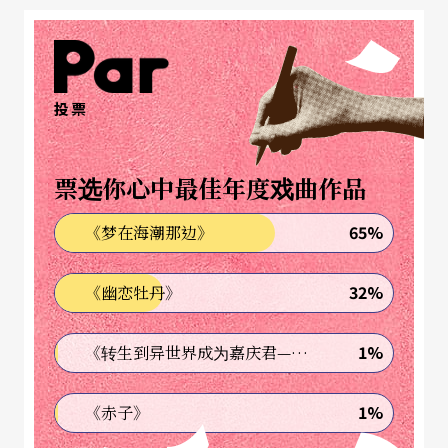
段佳话。
一到这个学校，就会被那古典雅致的建筑所吸引，
投票
校舍是由荷兰著名设计师Gen-Pierre Cluysenaar所
设计建成的，但内部最有名的，是学校里的音乐
票选你心中最佳年度戏曲作品
厅。建于一八七六年，义大利式的风格被公认为比
利时最漂亮的音乐厅之一。大厅后方有管风琴，由
65%
《梦在海潮那边》
于规模非常适合演奏室内乐或独奏，所以大赛的第
32%
《幽恋牡丹》
一、二轮通常会在这里举行。只可惜校区的历史实
在太悠久，学校目前正设法筹款整修，不对外开
1%
《转生到异世界成为嘉庆君—发现我的祖先是诈骗集团!?》
放。
1%
《赤子》
不过学校不远处有个知名的乐器博物馆（Musical In