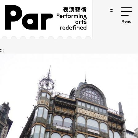
跳到主要内容区块
网站导览
:::
:::