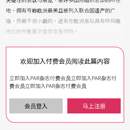
地、拥有号称欧洲最美且被列入联合国遗产的广
场，而最不容小觑的，还有在欧洲乐坛具有呼风唤
地位的布鲁塞尔皇家音乐学院。
古老的校区
古典的博物馆
欢迎加入付费会员阅读此篇内容
布鲁塞尔皇家音乐学院成立于一八二七年，虽然官
方认定名称的年代在一八三二，但事实上它的历史
立即加入PAR杂志付费会员立即加入PAR杂志付
可以上溯到一八一三年，是欧洲规模最大且历史最
费会员立即加入PAR杂志付费会员
悠久的音乐学院之一。它的重要性不仅是全球顶级
音乐赛事——伊莉莎白女王国际音乐大赛的举办地，
会员登入
马上注册
那曾经聚集世界级大师任教、孕育出众多乐坛一流
音乐家所创下的影响力，更是音乐史绝无仅有的一