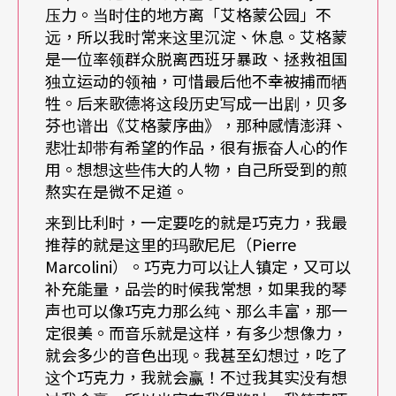
可以发现建筑物本身就非常有观赏价值。外型不但
压力。当时住的地方离「艾格蒙公园」不
远，所以我时常来这里沉淀、休息。艾格蒙
镶嵌许多可爱的音符，整栋房子还是新艺术风格的
是一位率领群众脱离西班牙暴政、拯救祖国
经典之作。绵延不绝的柔美藤蔓与装饰性强烈的花
独立运动的领袖，可惜最后他不幸被捕而牺
牲。后来歌德将这段历史写成一出剧，贝多
卉曲线，不但突显建筑造型，连内部电梯的栏杆、
芬也谱出《艾格蒙序曲》，那种感情澎湃、
扶手都美丽一如艺术品。
悲壮却带有希望的作品，很有振奋人心的作
用。想想这些伟大的人物，自己所受到的煎
听得见历史
与时并进
熬实在是微不足道。
来到比利时，一定要吃的就是巧克力，我最
展览内容以楼层分类：一楼是各国的「传统乐
推荐的就是这里的玛歌尼尼（Pierre
Marcolini）。巧克力可以让人镇定，又可以
器」；二楼是「西洋乐器的艺术品」，除了想像中
补充能量，品尝的时候我常想，如果我的琴
的乐器型制外，还将乐器做得像艺术品那般美丽；
声也可以像巧克力那么纯、那么丰富，那一
定很美。而音乐就是这样，有多少想像力，
四楼是「键盘乐器」，从大键琴、古钢琴到现代钢
就会多少的音色出现。我甚至幻想过，吃了
琴……各种形状、大小、绘画、装饰都令人啧啧称
这个巧克力，我就会赢！不过我其实没有想