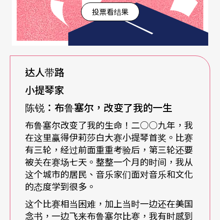
struments Museum，MIM）相当乐于与民众来往。
投票看结果
这座博物馆原本属于布鲁塞尔皇家音乐学院，一八
七七年开始收藏各类珍贵乐器，但因为后来学校迁
址，博物馆只好另觅去处。然而因为乐器存放条件
达人带路
及馆藏增加速度，迫使博物馆又得搬家。一九七○
小提琴家
年末，这些馆藏只能分布在超过十五个建筑物内。
陈锐：布鲁塞尔，改变了我的一生
直到一九七八年，联邦政府才警觉必须要为MIM找
布鲁塞尔改变了我的生命！二○○九年，我
一个解决方案，因此才协助收购英格兰旧建筑物，
在这里赢得伊莉莎白大赛小提琴首奖。比赛
规划展管、储存与管理。
有三轮，经过前面重重考验后，第三轮还要
被关在赛场七天。整整一个月的时间，我从
这个城市的居民、音乐家们面对音乐和文化
在经过长时间于其他地方放置、规划、展览，至二
的态度学到很多。
○○○年新的博物馆重新开放。馆藏超过八千件，
这个比赛相当困难，加上当时一边还在美国
仅有约一千两百件展出。远远看见MIM博物馆，就
念书，一边飞来布鲁塞尔比赛，我有时感到