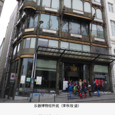
乐器博物馆外观（李秋玫 摄）