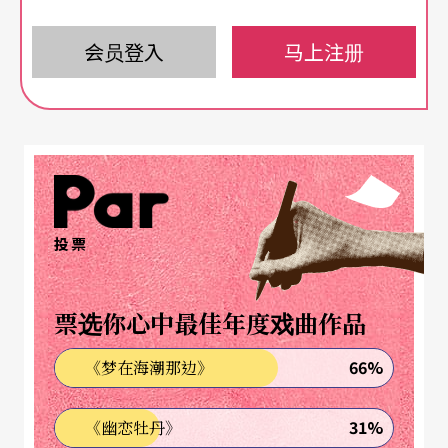
会员登入
马上注册
投票
票选你心中最佳年度戏曲作品
66%
《梦在海潮那边》
31%
《幽恋牡丹》