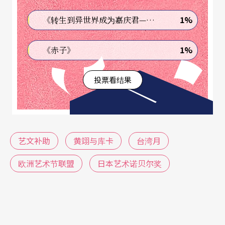
1%
《转生到异世界成为嘉庆君—发现我的祖先是诈骗集团!?》
1%
《赤子》
投票看结果
艺文补助
黄翊与库卡
台湾月
欧洲艺术节联盟
日本艺术诺贝尔奖