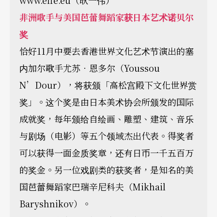
www.effe.eu（耿一伟）
非洲歌手与美国芭蕾舞蹈家获日本艺术诺贝尔
奖
恰好11月中要去香港世界文化艺术节演出的塞
内加尔歌手尤苏．恩多尔（Youssou
N’Dour），将获颁「高松宫殿下文化世界赏
奖」。这个奖是由日本美术协会所颁发的国际
成就奖，每年颁给自绘画、雕塑、建筑、音乐
与剧场（电影）等五个领域杰出代表。得奖者
可以获得一面金质奖章，还有日币一千五百万
的奖金。另一位戏剧类的获奖者，是知名的美
国芭蕾舞蹈家巴瑞辛尼科夫（Mikhail
Baryshnikov）。