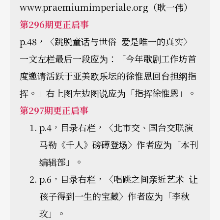
www.praemiumimperiale.org（耿一伟）
第296期更正启事
p.48，〈跳脱童话与世俗 爱是唯一的真实〉
一文左栏最后一段应为：「今年歌剧工作坊首
度邀请活跃于亚美欧乐坛的徐惟恩回台担纲指
挥。」右上图左边图说应为「指挥徐惟恩」。
第297期更正启事
p.4，目录右栏，〈北市交、国台交联演
马勒《千人》磅礡登场〉作者应为「本刊
编辑部」。
p.6，目录右栏，〈唱跳之间亲近艺术 让
孩子得到一生的宝藏〉作者应为「李秋
玫」。