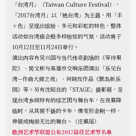
「台湾月」（Taiwan Culture Festival），
「2017台湾月」以「艳台湾」为主题，用「丰
＋色」呈现出缤纷、多元和彩虹的特色，整体
活动如台湾庙会般多样纷炫的气氛，活动将于
10月12日至11月24日举行。
演出内容有吴兴国与当代传奇剧场的《等待果
陀》、简文彬与高雄市交响乐团演出「乐见台
湾—作曲大师之夜」、何晓玫作品《默岛新乐
园》等。另有沈昭良的「STAGE」摄影展，呈
现台湾乡间特有的综艺团与舞台车，在夜幕降
临时，从其貌不扬的卡车，像变形金刚一样，
伸展成绚丽无比的舞台。（庄珮瑶）
欧洲艺术节联盟公布
2017
最佳艺术节名单