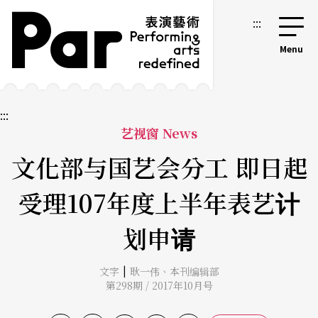
跳到主要内容区块
网站导览
:::
:::
艺视窗 News
文化部与国艺会分工 即日起
受理107年度上半年表艺计
划申请
|
文字
耿一伟
、
本刊编辑部
第298期 / 2017年10月号