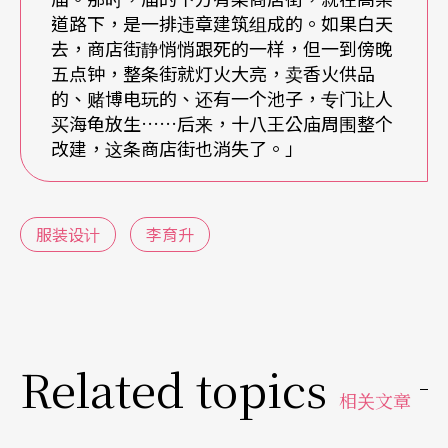
信手拈来的恶梦还包括火龙卷风袭击学校，最后所
道路下，是一排违章建筑组成的。如果白天
有人都死光的灾难片；过世的奶奶偕同父亲出现，
去，商店街静悄悄跟死的一样，但一到傍晚
五点钟，整条街就灯火大亮，卖香火供品
和活时没两样，不过「有次我梦到奶奶养了一只牙
的、赌博电玩的、还有一个池子，专门让人
齿掉光的狗，牠的背像一块油豆腐，一摸就整片掉
买海龟放生……后来，十八王公庙周围整个
改建，这条商店街也消失了。」
下来，我说那是奶奶的地狱犬。」
这些诡谲梦境，做梦的人逃不了，乾脆当作夜晚免
服装设计
李育升
费观赏的商业大片，偶而激发灵感，便令它们在画
纸上返生复活。
但至少能睡了。国二前，他和母亲、哥哥几乎没睡
过一场好觉，直到性格乖戾会家暴的父亲，在不到
Related topics
相关文章
四十岁时离开这个世界为止。从高级订制服师傅到
八大行业老板，李育升的父亲一生大起大落。家境