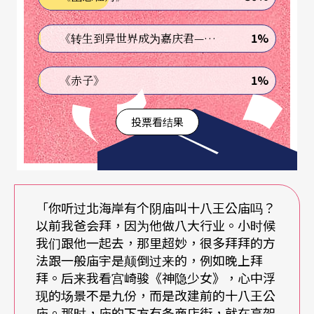
寺庙给他平静 却也是恶梦场景
1%
《转生到异世界成为嘉庆君—发现我的祖先是诈骗集团!?》
寺庙给李育升平静，也给他休憩。他常常带包小泡
1%
《赤子》
芙或瓶装咖啡，在二楼一隅度过零食的午后。去看
看一楼西厢停驾的神尪「黄元帅」，瞻仰神偶俊帅
投票看结果
的面容造型。但，宫庙也时时渗透他的梦境，变成
恶梦场景。
「我经常梦到庙门关闭，我躲在寺庙角落，接著会
「你听过北海岸有个阴庙叫十八王公庙吗？
以前我爸会拜，因为他做八大行业。小时候
出现一只半人半兽出来追赶我。」这梦每月会做一
我们跟他一起去，那里超妙，很多拜拜的方
两次，几乎成为定目剧，李育升索性画下来自娱娱
法跟一般庙宇是颠倒过来的，例如晚上拜
拜。后来我看宫崎骏《神隐少女》，心中浮
人，「我几乎每晚都做恶梦，已经成了惯性。」
现的场景不是九份，而是改建前的十八王公
庙。那时，庙的下方有条商店街，就在高架