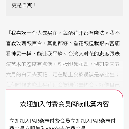
更是自爽！
「我喜欢一个人去买花，每朵花开都有魔法。我不
喜欢玫瑰跟百合，其他都好。看花跟植栽跟去宫庙
看神灵一样，能让我平静。台湾人对花的态度跟表
演艺术的态度有点像，刻板印象强烈，例如夏天五
六月的白天去买花，走在路上会被误认是毕业生；
任何时候的晚上买花则会被调侃去约会。好像自己
为自己的生活添购花草植栽，跟表演艺术在台湾一
欢迎加入付费会员阅读此篇内容
样，都不是庶民生活的一部分。」
立即加入PAR杂志付费会员立即加入PAR杂志付
说艺术从生活里长出来，可是硬要一刀二分，哪里
费会员立即加入PAR杂志付费会员