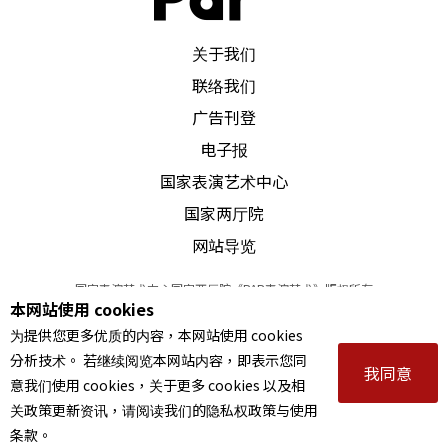
PAR 表演艺术杂志
关于我们
联络我们
广告刊登
电子报
国家表演艺术中心
国家两厅院
网站导览
国家表演艺术中心国家两厅院《PAR表演艺术》版权所有
本网站使用 cookies
©
2022
Performing arts redefined. All Rights Reserved
为提供您更多优质的内容，本网站使用 cookies
统一编号 Tax Id number 00973926
分析技术。 若继续阅览本网站内容，即表示您同
本站所提供相关演出资讯，如有异动应以主办单位公告为准。
我同意
意我们使用 cookies，关于更多 cookies 以及相
服务条款
｜
隐私权声明
｜
著作权声明
关政策更新资讯，请阅读我们的隐私权政策与使用
条款。