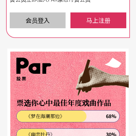
开始算生活，哪里之后叫艺术？没拿这题为难李育
升，毕竟，从童年抓著画笔爬上神龛，将神明桌上
会员登入
马上注册
天地画进图纸（最后被大人揍一顿）起，许多边界
或许都是模糊的，好比神龛上下，画纸里外，想像
和真实。
可说起对宫庙文化与神灵世界的著迷，李育升又能
清楚回答原因：「宫庙就是神话，我喜欢神话故事
投票
的系统和美学。」领我们走进他常去的大龙峒保安
宫，从主殿保生大帝到二楼掌管天气的雷电风雨神
票选你心中最佳年度戏曲作品
和道教创世神，他对世界初始如何从混沌而阴阳，
68%
《梦在海潮那边》
天神如何掌权力、建秩序深感兴趣，「那是阶级森
严的世界，我喜欢那个结构。」
30%
《幽恋牡丹》