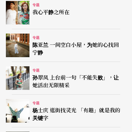
专题
好时，洋酒柜上满是一瓶几万元的酒；落难时，父
我心平静之所在
亲酗酒，连玩具都没有的李育升把洋酒包装纸拆
开，剪剪贴贴做出一个电玩〈魔界村〉里的角色。
专题
那是他的第一个纸雕作品，如今仍在工作室阁楼、
陈亚兰 一间空白小屋，为她的心找回
他戏称为「心灵避难空间」的角落傲然挺立。
宁静
专题
孙翠凤 上台前一句「不能失败」，让
她活出无限精采
专题
杨士庆 逛街找灵光 「有趣」就是我的
关键字