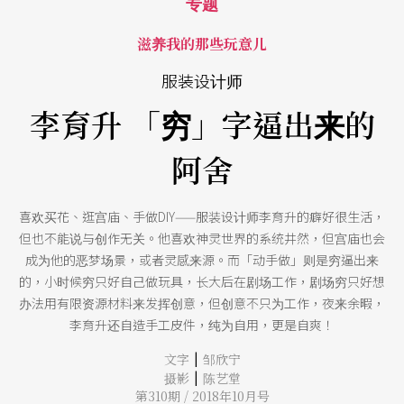
专题
滋养我的那些玩意儿
服装设计师
李育升 「穷」字逼出来的
阿舍
喜欢买花、逛宫庙、手做DIY——服装设计师李育升的癖好很生活，
但也不能说与创作无关。他喜欢神灵世界的系统井然，但宫庙也会
成为他的恶梦场景，或者灵感来源。而「动手做」则是穷逼出来
的，小时候穷只好自己做玩具，长大后在剧场工作，剧场穷只好想
办法用有限资源材料来发挥创意，但创意不只为工作，夜来余暇，
李育升还自造手工皮件，纯为自用，更是自爽！
|
文字
邹欣宁
|
摄影
陈艺堂
第310期 / 2018年10月号