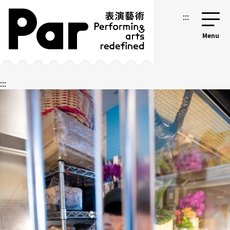
跳到主要内容区块
网站导览
:::
:::