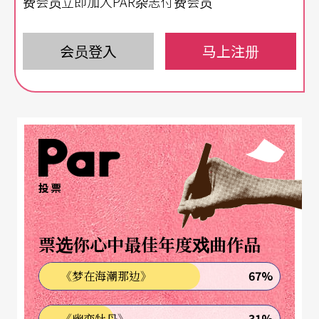
费会员立即加入PAR杂志付费会员
台，用音乐剧场的方式重新诠释，让表演与寓意双
方的加乘，带给观众耳目的享受与内心的深刻思
会员登入
马上注册
考。
家，才是蓦然回首的理想国
《前进！理想国！》虽然是以童话故事为蓝本，但
七年级的新锐导演张刚华却语出惊人地说：「我的
投票
诠释不是浪漫的童话，在某种程度上，也许跟台湾
的国际现况还有点关系！」在视觉上不会有明确的
票选你心中最佳年度戏曲作品
台湾符号出现，也并非直指或批判，但是在某些画
67%
《梦在海潮那边》
面、动作，可能带来些联想。
31%
《幽恋牡丹》