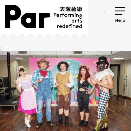
跳到主要内容区块
网站导览
:::
:::