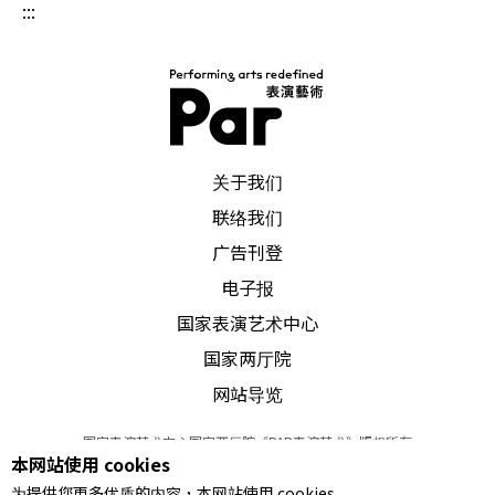
:::
PAR 表演艺术杂志
关于我们
联络我们
广告刊登
电子报
国家表演艺术中心
国家两厅院
网站导览
国家表演艺术中心国家两厅院《PAR表演艺术》版权所有
本网站使用 cookies
©
2022
Performing arts redefined. All Rights Reserved
为提供您更多优质的内容，本网站使用 cookies
统一编号 Tax Id number 00973926