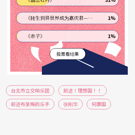
〈前进布莱梅的乐手〉故事最早可以追溯到中世
纪，流传的版本相当多，但当老弱无用的动物遇到
1%
《转生到异世界成为嘉庆君—发现我的祖先是诈骗集团!?》
危急时，透过团结合作战胜入侵者，一直是故事的
精髓所在。不过，即使故事主角的目的在于寻找一
1%
《赤子》
个梦中的桃花源，在张刚华的眼里，主角抵达后的
投票看结果
蓦然回首，心中想要追寻的风景，并不仅仅是那个
地点，而是在旅途中陪伴身边度过重重难关的伙
伴。他们就像是「家人」，即使没有血缘关系、也
跨越物种；而只要家人相聚的「家」，就是属于他
台北市立交响乐团
前进！理想国！！
们的理想国。
前进布莱梅的乐手
张刚华
何康国
在交响乐团的基础上，乐团也邀请流行音乐界、马
戏界等演出者一起加入编导设计团队，更特别的是