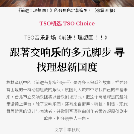
《前进！理想国！》的各角色定装造型。（张震洲 摄）
TSO精选 TSO Choice
TSO音乐剧场《前进！理想国！！》
跟著交响乐的多元脚步 寻
找理想新国度
格林童话中的〈前进布莱梅的乐手〉是许多人熟悉的故事，描述各
有困境的一群动物组成的乐队，试图到大城市中寻找自己的幸福未
来，台北市立交响乐团将以音乐剧场形式，把这个寓意深远的趣味
童话搬上舞台，除了交响乐团，还有来自街舞、特技、剧场、现代
舞等背景的设计与表演者，并邀到客语歌曲创作者黄连煜原创剧中
歌曲，担任说书人一角。
|
文字
李秋玫