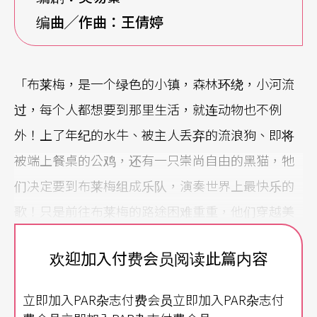
编曲╱作曲：王倩婷
「布莱梅，是一个绿色的小镇，森林环绕，小河流
过，每个人都想要到那里生活，就连动物也不例
外！上了年纪的水牛、被主人丢弃的流浪狗、即将
被端上餐桌的公鸡，还有一只崇尚自由的黑猫，牠
们决定要到布莱梅组成乐队，演奏世界上最快乐的
歌！只是前往布莱梅的路途困难重重，他们穿越美
人鱼湖泊，还要越过野兽遍布的森林，更遇上了可
欢迎加入付费会员阅读此篇内容
怕的巫婆与强盗！」改编自《格林童话》中的〈前
进布莱梅的乐手Die Bremer Stadtmusikanten〉，
立即加入PAR杂志付费会员立即加入PAR杂志付
台北市立交响乐团要将这个家喻户晓的故事搬上舞