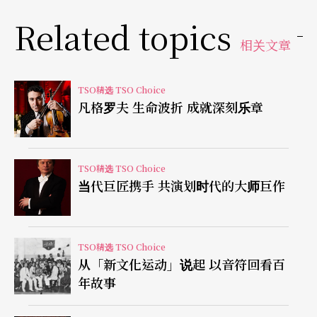
邀请金曲奖最佳客语专辑奖得主黄连煜原创剧中歌
Related topics
曲，并担任说书人一角。十多首的歌曲穿插著一点
相关文章
台语及客语，但有别于一般音乐剧那样演唱剧情，
在剧中倾向诉说角色的状态与心声。在管弦乐的编
TSO精选 TSO Choice
曲上，特别邀请好莱坞工作的台湾作曲家王倩婷，
凡格罗夫 生命波折 成就深刻乐章
除了传统的声响之外，也适时地搭配手风琴、爵士
鼓、电贝斯等乐器，并且伴随著许多多元融合、异
TSO精选 TSO Choice
国风情的渲染。
当代巨匠携手 共演划时代的大师巨作
TSO精选 TSO Choice
从「新文化运动」说起 以音符回看百
年故事