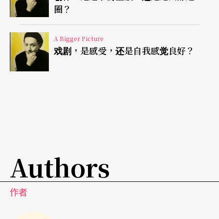
圈？
能在重复又重复运作的机器里扮演一颗齿轮，他们
的命运，就有很大的可能是「重演」。
A Bigger Picture
戏剧，是感受，还是自我感觉良好？
「重演」，在这历史前提下，便不只是舞台上的事
情。在这历史前提下，整个发生这次杀人事件的城
市列日（Liege）都是舞台，都是剧场。
所以，这座把人人复制成差不多的命运的机器，是
什么？
Authors
所以，这座机器只存在于比利时人口约有廿万人的
列日，还是，全世界？
作者
《重述：街角谋杀案》是戏剧中的戏剧，它既很戏