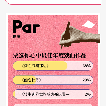
马上，烟机从两边翼幕喷出把他包围的白烟，加上
侧灯影射，他念起了《哈姆雷特》中鬼魂父亲对儿
子说的台词。
提示观众，质疑剧场是什么
投票
那段台词在这里也只是某种烟幕，这个示范，目的
不是召来莎士比亚的魂，而是借题发挥，一方面在
票选你心中最佳年度戏曲作品
技术上示范什么是剧场，另一方面也在提示观众质
68%
《梦在海潮那边》
疑剧场是什么——是制造幻象（觉）？是重复过去？
是「扮」著去演？抑或，还有别的？
29%
《幽恋牡丹》
《重述：街角的凶杀案》的法文原名，是《重复：
2%
《转生到异世界成为嘉庆君—发现我的祖先是诈骗集团!?》
剧场的故事（历史）》（第一部）
La Reprise, Histo