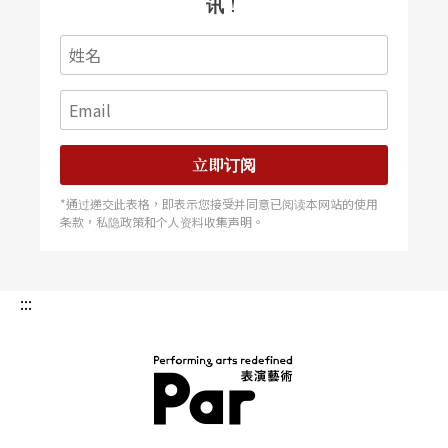
讯！
思考的同步冲击，因而比别的时候……兴奋、快乐
——尽管，它也让我面对哀伤、愤怒、无明。
在一个又一个片刻组成的脉络里，文化差异仿佛只
是语言不同而已，由于他的直接，和作品呈现的透
立即订阅
明，我与本来遥远的世界的距离便拉近了许多，并
且想往前再多踏出几步。
*通过递交此表格，即表示您接受并同意已阅读本网站的使用
条款，私隐政策和个人资料收集声明。
这是一种把人从剧场带出去的动力，犹如穿过虚
幻，去找真实的自己。
:::
一定是因为觉得勇气是美的，才会想去实现拥有这
种美的自己，或许，世界。
PAR 表演艺术杂志