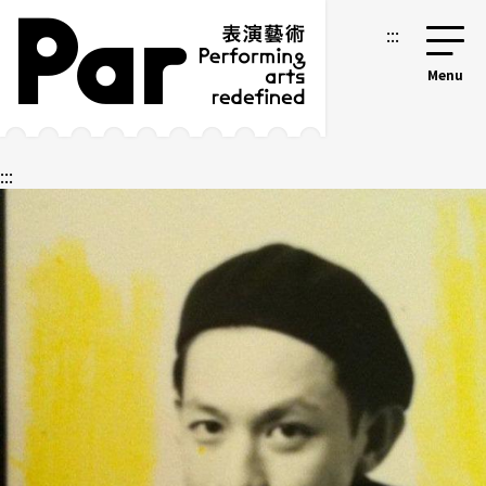
跳到主要内容区块
网站导览
:::
:::