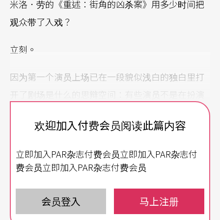
米洛．劳的《重述：街角的凶杀案》用多少时间把
观众带了入戏？
立刻。
因为第一个演员上场已在一段貌似浅白的独白里打
开了剧场是什么的思辩空间：有些演员不是在扮演
角色而是在「扮演」演员，有些导演不是在指出一
欢迎加入付费会员阅读此篇内容
个方向而是在「扮演」指方向的人。
立即加入PAR杂志付费会员立即加入PAR杂志付
然后当时台上唯一的演员说，很多角色我都演过，
费会员立即加入PAR杂志付费会员
包括死人。死人怎么演？由一个舞台指示开始：预
备烟！
会员登入
马上注册