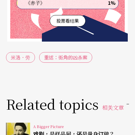
ir(s) du théâtre I
。当中的人物，是通过「双重身
1%
《赤子》
分」进行的「平行呈现」。
投票看结果
一个是角色，一个是扮演者。扮演者演出自己，也
演出角色。
米洛．劳
重述：街角的凶杀案
演出自己时，是「重演」参加甄选时回答问题。例
如：
六十七岁退休女士苏茜，丈夫跟一金发女郎在八○
年代出走后单身至今，留下两个儿子给她供养，后
Related topics
来她又收养了一个利比亚难民。她以帮人遛狗赚取
相关文章
花费。没有什么演戏经验的她，只有在一部电影里
A Bigger Picture
以特约演员身分参加演出。被问到能不能在舞台剧
戏剧，是样品屋，还是量身订做？