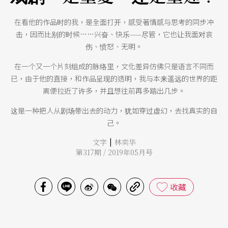
在看他的作品时的我，是全面打开，感受著情感与思考的同步冲
击，因而比别的时候……兴奋、快乐——尽管，它也让我面对哀
伤、愤怒、无明。
在一个又一个片刻组成的脉络里，文化差异仿佛只是语言不同而
已，由于他的直接，和作品呈现的透明，我与本来遥远的世界的距
离便拉近了许多，并且想往前再多踏出几步。
这是一种把人从剧场带出去的动力，犹如穿过虚幻，去找真实的自
己。
|
文字
林奕华
第317期 / 2019年05月号
收藏