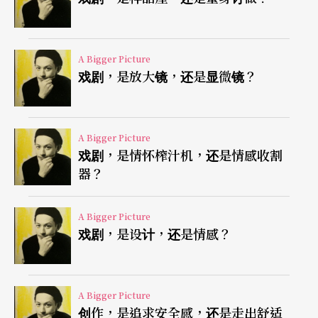
随时哭出眼泪和裸露演出，一是试了不能，二是视
乎情况。
A Bigger Picture
戏剧，是放大镜，还是显微镜？
苏茜演出的是被杀害男同性恋者以萨能的妈妈。她
对儿子死后在法庭上被当成是自取其咎感到不公
平。她不相信上帝，所以她觉得她有生之年再也不
A Bigger Picture
会见到以萨能了。
戏剧，是情怀榨汁机，还是情感收割
器？
苏茜在扮演以萨能妈妈时，为什么不用特别去扮演
就有那种哀伤的感染力？
A Bigger Picture
戏剧，是设计，还是情感？
这正是《重述：街角的凶杀案》一剧的真正命题所
在——每个人都有可能是杀人凶手、死者、死者的亲
A Bigger Picture
人，因为当本来可以有著独立人格发展的个体都只
创作，是追求安全感，还是走出舒适