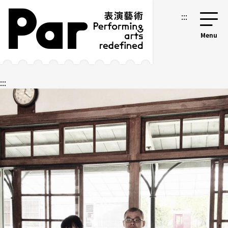
跳到主要内容区块
网站导览
:::
:::