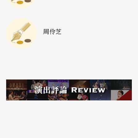
姆：
谢谢大海，你的戏很好看喔！
禾：
我也有捡到漂亮的石头。
周伶芝
芝：
第二天去的七七高地位在海岸山脉最北端，爬
到废弃军用哨所的平台上可以俯瞰花莲溪出海口，
也是新石器时代晚期花冈山文化的「岭顶」遗址所
在地。光是地理、军事管制、史前遗址、废墟等，
就可感受到阿道为大家提供一个往下挖的地层精神
结构。
姆：
我觉得他们做的厕所很棒，我只要走到蓝白塑
胶布后面，有一个他们挖的洞，尿尿完用叶子和草