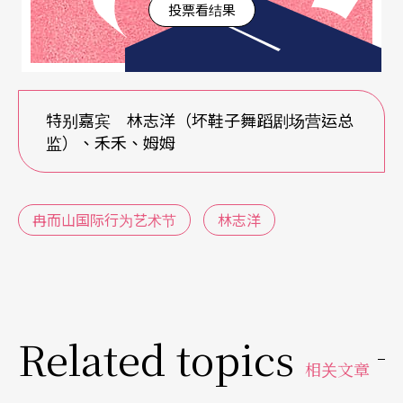
投票看结果
会议题，会很好评论，但观众也很轻易就变成「关
心社会」而自我感觉良好的一群。这一次，把具象
的木脚换成残干，义肢就被抽象化成幻肢，而在这
种幻见里，就不再是谁的工殇问题，是我们的投射
特别嘉宾 林志洋（坏鞋子舞蹈剧场营运总
监）、禾禾、姆姆
和自问：我没有被截肢吗？我们是不是甚至遗忘了
自己经历的创伤？问题转向自问，就会从社会层面
转向精神构造，那个伤口触痛的就是现代性斲伤的
冉而山国际行为艺术节
林志洋
问题了。
芝：
不过，根据去年见证者的描述，摩力上次的行
为还有很关键的一句「找到梦中的左脚」，是直接
Related topics
对应到原住民同祖灵和自然沟通的「梦兆」文化。
相关文章
这个幻肢的状态因此有了复杂的含义，不仅是在现