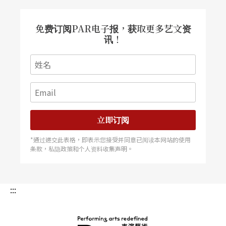
盖住就好了。这样很聪明耶，大家的尿尿可以帮这
里的植物灌溉。
免费订阅PAR电子报，获取更多艺文资
讯！
芝：
这是和环境共生的智慧。在风景区里景观化的
海岸公园，虽然有公共设施，但是容易失去找路和
认识自然的尊重与智慧，因为步道，我们通向海岸
只有一种方法，认知的危险是通过告示而非对海象
的观察，由空间管制的逻辑，结构出认识的局限。
立即订阅
如果我们只看到废弃的军营和风景，就会无知于脚
*通过递交此表格，即表示您接受并同意已阅读本网站的使用
条款，私隐政策和个人资料收集声明。
下踩的史前文化。于是这个行为艺术节在年年的累
积下，同时思考部落与环境、回应始终在变动的场
:::
所意涵，也构成了关于「部落」的重新测绘、定义
与制图。