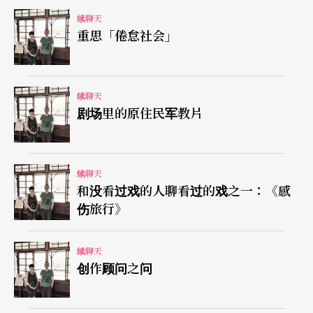
代性冲击的范畴里，也包括自我重塑和原民历史意
续聊天
重思「倦怠社会」
识的精神性。所以当今年看到他选择的是一截粗壮
的树干，大概是他上半身躯干的长度，却比他的身
体还要大许多，加上树干有电锯行过的切痕和凹
续聊天
剧场里的原住民军教片
口，就像看到了另一种神话身体的截肢，与摩力在
此相遇。梦兆绵延的时间感，仿佛持续到这个作品
中，推和拖的过程与力量，同时回应了薛西佛斯的
续聊天
和没看过戏的人聊看过的戏之一：《感
时间和山林伤痕时间，愈是如此困顿费力，愈能在
伤旅行》
两种不同向度的拉扯里，让断肢生出幻化和言诠的
力量。尤其是这次因为不语，而产生一种沉默的作
续聊天
用力，透过那个未被雕塑、保留粗犷、好似争取拾
创作顾问之问
回的树干，我们看到的是两具身体交互下的多重关