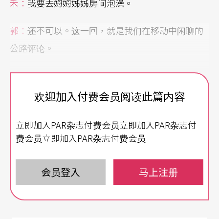
禾：
我要去姆姆姊姊房间泡澡。
郭：
还不可以。这一回，就是我们在移动中闲聊的
公路评论。
行为背后的更长时间
欢迎加入付费会员阅读此篇内容
林：
第一天的演出，我印象最深刻的是摩力．旮禾
地（Moli Ka’ti）的行为表演。断了左脚的表演
立即加入PAR杂志付费会员立即加入PAR杂志付
者，先是极为吃力地推著一截粗重的枯树干，像推
费会员立即加入PAR杂志付费会员
巨石上山的薛西佛斯，推得全身满脸砂土。接著，
会员登入
马上注册
他把树干绑在没有脚的一边拖行，同样吃力地前
进。我查了一下，摩力去年也做了类似的事，却不
太一样：上一届艺术节，他拖行的是一只巨大的木