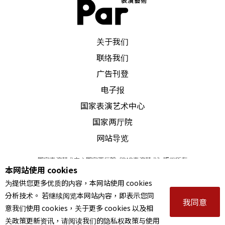
身体的抗争诗意
PAR 表演艺术杂志
郭：
如此说来，在身体行为的底下，还有一个更漫
关于我们
联络我们
长的行为，就是土地的行为，地理的行为。阿道第
广告刊登
一天带著大家一起牵手围成圈，进行类似仪式的歌
电子报
舞，或许就是在用身体的行为，召唤那个不可见、
国家表演艺术中心
更巨大，以自然史为尺度的行为？
国家两厅院
网站导览
林：
这也和我在思考的另一件事有关。行为艺术在
台湾社会，和抗争运动的渊源很深，很多团体都会
国家表演艺术中心国家两厅院《PAR表演艺术》版权所有
本网站使用 cookies
©
2022
Performing arts redefined. All Rights Reserved
在抗争现场演出「行动剧」，其中不乏有经验的行
为提供您更多优质的内容，本网站使用 cookies
统一编号 Tax Id number 00973926
为表演者参与。我想到个人观赏即兴舞蹈的经验，
分析技术。 若继续阅览本网站内容，即表示您同
本站所提供相关演出资讯，如有异动应以主办单位公告为准。
我同意
意我们使用 cookies，关于更多 cookies 以及相
服务条款
｜
隐私权声明
｜
著作权声明
刚好形成对比。在我的观赏经验中，许多年轻的即
关政策更新资讯，请阅读我们的隐私权政策与使用