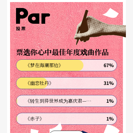
雕左脚，然后脱下观众的鞋子试穿，一边说在寻找
遗失的左腿，比较具象。我发现，行为艺术强调短
时间的现场即兴、一次性，但有时候，其实有一个
投票
更长时间的行为在背后。
票选你心中最佳年度戏曲作品
郭：
第二天我们晚到，错过摩力的表演，听说也是
推树干，但路程更崎岖，劳动更吃重。我听到表演
67%
《梦在海潮那边》
完的他，喘大气跟朋友笑说：「我就是一个只有蛮
31%
《幽恋牡丹》
力的男人啊！」我觉得他的蛮力不在于推动那根木
头，而是在你说的「长时间的行为」里，他推动了
1%
《转生到异世界成为嘉庆君—发现我的祖先是诈骗集团!?》
自己的创作生命。如果拖行的是木脚，好像也很不
错，但是它很容易被识别，被对象化成只是反映摩
1%
《赤子》
力和原住民的工殇问题。它会很扣合弱势族群和社