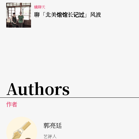
系和意涵，而更接近神话的核心与意志的肉身表
续聊天
现。
聊「北美馆馆长记过」风波
这种界线的推移，感觉也是阿道．巴辣夫．冉而山
策划艺术节时选择地点的意图。每届皆以部落、传
统领域、生态区和现代空间的层叠，作为3天的行为
场域。今年我们去到的Makotaay艺术村，原本是港
口部落的祖传耕地，国民政府来台后便收为国有，
Authors
经过多年争取，才在2016年达到共同管理的共识，
而由部落居民讨论出营运艺术村的构想。那天早上
作者
你和爸爸去的海边，是阿美族的传统海域，海祭场
就在不远处，海浪很壮观吧，那是自然送给我们的
郭亮廷
神话场景。
艺评人