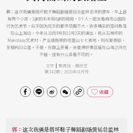
郭：
这次我俩是搭坏鞋子舞蹈剧场营运总监林志洋的便车，车上还
有两个小孩，3岁的禾禾和6岁的姆姆，5个人一起去看冉而山国际
行为艺术节。似乎因为花东的都市范围不大，许多精采的空间散落
在山上海边，今年从10月9号到11号3天的演出，就从石梯坪的
Makotaay艺术村、产业道路旁的花莲山七七高地，到光复高职，
全程约33公里。于是，在路上开著，会觉得好像逗留在山海之间也
不错，没有什么非看不可的。
|
文字
郭亮廷
、
周伶芝
第342期 / 2021年11月号
收藏
郭：
这次我俩是搭坏鞋子舞蹈剧场营运总监林