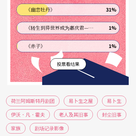
剧场演出走位与舞台调度安排的录影剪辑下，提供
31%
《幽恋牡丹》
剧院观众既非电影，也非纯然剧场记录的另一种创
1%
《转生到异世界成为嘉庆君—发现我的祖先是诈骗集团!?》
作形式，无论是演出本身，或是影像制作，都值得
剧迷进场体会，共同见证后疫情时代的剧场新可
1%
《赤子》
能。希望透过科技协助，将因疫情而难以付诸实体
国际巡演的剧目携载在电子讯号之中，提供观众更
投票看结果
多看戏选择。
荷兰阿姆斯特丹剧团
易卜生之屋
易卜生
伊沃．凡．霍夫
老人及其旧事
封尘旧事
家族
剧场记录影像