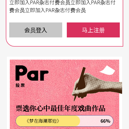
立即加入PAR杂志付费会员立即加入PAR杂志付
e）于2017年推出，改编自荷兰19世纪知名作家库
费会员立即加入PAR杂志付费会员
佩勒斯（Louis Marie-Anne Couperus）小说《老人
及其旧事》（,Old People and the Things that Pas
会员登入
马上注册
s）的恢弘家族诅咒篇章《封尘旧事》。两部作品皆
以「家族」作为人物关系核心，在血缘与姻亲的联
合牵动下，不可告人的秘密悲剧由每一位个体分载
承担，角色面临揭秘或保密、对抗或疗伤等人生困
境选择难题，依此开展一连串涟漪般扩散的戏剧场
投票
景。
为期两天的「剧院特映」将透过戏剧院舞台的巨幅
票选你心中最佳年度戏曲作品
影像播放，呈现同团两位导演对于文学改编与同为
66%
《梦在海潮那边》
家族盘根错节伦理关系的各自梳理风格。而在配合