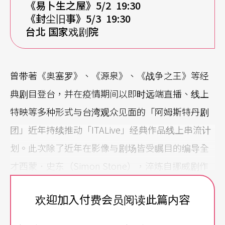
《易卜生之屋》5/2 19:30
《封尘旧事》5/3 19:30
台北 国家戏剧院
曾带著《奥塞罗》、《源泉》、《战争之王》等经
典剧目登台，并在疫情期间以即时远端直播、线上
特映等多种形式与台湾观众见面的「阿姆斯特丹剧
团」近年持续推动「ITALive」经典作品线上串流计
划。此次除了近年在影像与剧场皆受瞩目的编导全
才西蒙．史东（Simon Stone），淬炼自挪威剧作
家易卜生笔下人物精神与处境，重新调制而成的崭
欢迎加入付费会员阅读此篇内容
新作品《易卜生之屋》外，也一并将该团艺术总
监、重量级剧场导演伊沃．凡．霍夫（Ivo van Hov