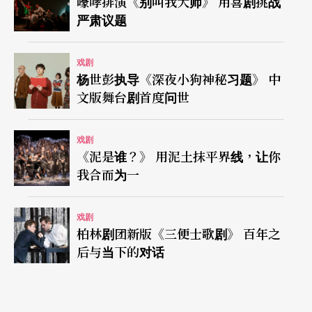
嚎哮排演《别叫我大师》 用喜剧挑战
严肃议题
戏剧
杨世彭执导《深夜小狗神秘习题》 中
文版舞台剧首度问世
戏剧
《泥是谁？》 用泥土抹平界线，让你
我合而为一
戏剧
柏林剧团新版《三便士歌剧》 百年之
后与当下的对话