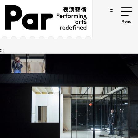
跳到主要内容区块
网站导览
:::
:::