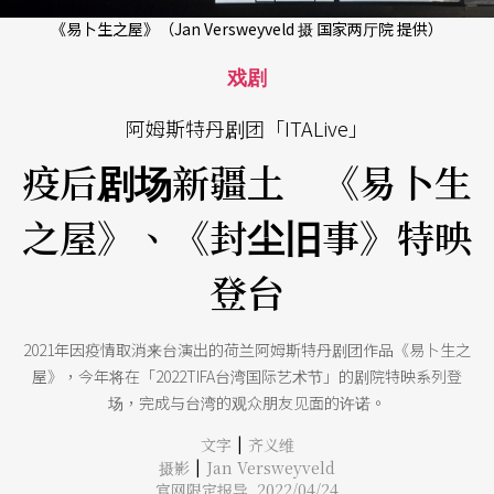
《易卜生之屋》（Jan Versweyveld 摄 国家两厅院 提供）
戏剧
阿姆斯特丹剧团「ITALive」
疫后剧场新疆土 《易卜生
之屋》、《封尘旧事》特映
登台
2021年因疫情取消来台演出的荷兰阿姆斯特丹剧团作品《易卜生之
屋》，今年将在「2022TIFA台湾国际艺术节」的剧院特映系列登
场，完成与台湾的观众朋友见面的许诺。
|
文字
齐义维
|
摄影
Jan Versweyveld
官网限定报导 2022/04/24