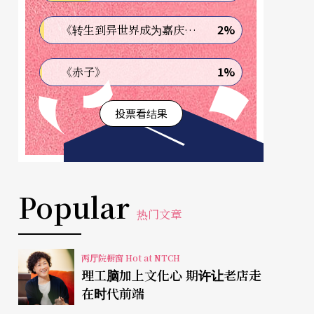
2%
《转生到异世界成为嘉庆君—发现我的祖先是诈骗集团!?》
1%
《赤子》
投票看结果
Popular
热门文章
两厅院橱窗 Hot at NTCH
理工脑加上文化心 期许让老店走
在时代前端