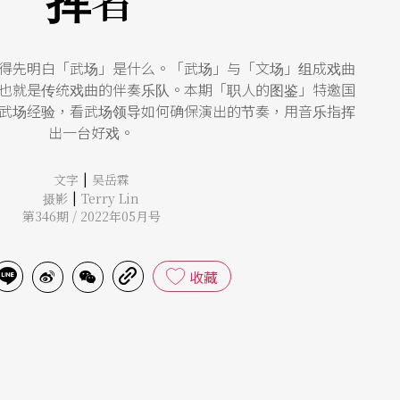
得先明白「武场」是什么。「武场」与「文场」组成戏曲
也就是传统戏曲的伴奏乐队。本期「职人的图鉴」特邀国
武场经验，看武场领导如何确保演出的节奏，用音乐指挥
出一台好戏。
|
文字
吴岳霖
|
摄影
Terry Lin
第346期 / 2022年05月号
收藏