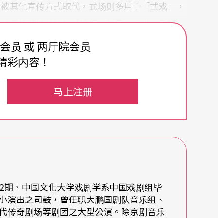
渐被其他宣传方式取代，武场则多用于「武戏」，
如《穆桂英挂帅》的「捧印」就用九锤半、马腿、
释穆桂英当时心境。
费会员 或 两厅院会员
精彩内容！
似。其不只是武场的领导者，整个后场也是由武场
需要藉武场领导来启动。透过武场领导的手势与
马上注册
他的手中。而武场领导是由鼓板演奏者担任，又称
场后，会再加入不同类型的西方乐器，此时会再增
、文场领导必须要有彼此配合的默契，而非纯粹以
第2期、中国文化大学戏剧学系中国戏剧组毕
小演出之司鼓，曾任职大鹏国剧队音乐组、
代传奇剧场等剧团之大型公演。除京剧音乐