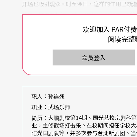
开场也吸引观众。时至今日，这样的作用已渐
或是比较需要热闹、节奏相对鲜明的场景，例
阴锣一连串的锣鼓组合，与演员身段搭配，诠
欢迎加入 PAR付
阅读完整
至于「武场领导」，与西方乐团的「指挥」类
领导掌握——文场也有文场领导，但有些地方是
会员登入
节奏来带领戏曲表演，演出快慢往往都操控在
之为「司鼓」、「鼓佬」。在戏曲进入现代剧
加一位乐团指挥；所以，乐团指挥、武场领导
职人：孙连翘
其中一人为首。
职业：武场乐师
简历：大鹏剧校第14期、国光艺校京剧科
业，主修武场打击乐。在校期间担任学校大
陆光国剧队等，并多次参与台北新剧团、当