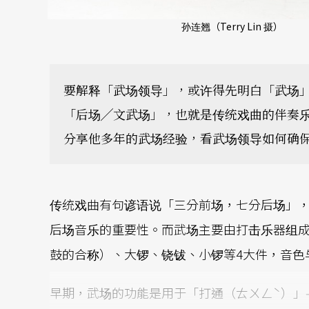
孙连翘（Terry Lin 摄）
要解释「武场领导」，或许得先明白「武场
「后场╱文武场」，也就是传统戏曲的伴奏
分享他多年的武场经验，看武场领导如何确
传统戏曲有句谚语说「三分前场，七分后场」
后场音乐的重要性。而武场主要由打击乐器组
鼓的合称）、大锣、铙钹、小锣等4大件，音色
早期，武场的功能是用于「打通（ㄊㄨㄥˋ）」