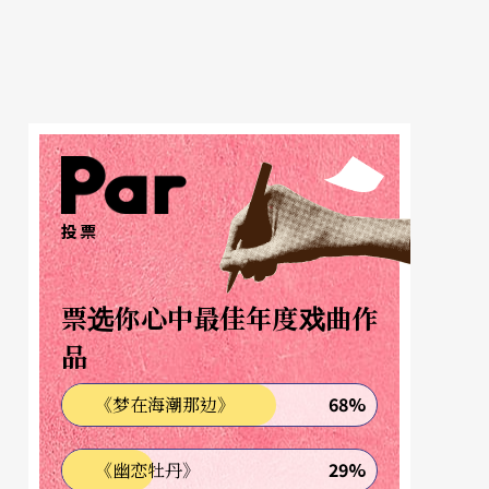
投票
票选你心中最佳年度戏曲作
品
68%
《梦在海潮那边》
29%
《幽恋牡丹》