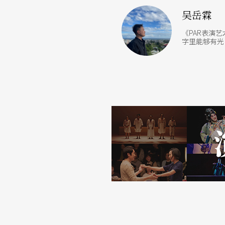
吴岳霖
《PAR表演
字里能够有光