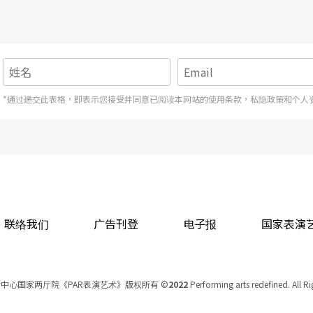
*通过递交此表格，即表示您接受并同意已阅读本网站的使用条款，私隐政策和个人
联络我们
广告刊登
电子报
国家表演
中心国家两厅院《PAR表演艺术》版权所有
©
2022
Performing arts redefined. All R
统一编号 Tax Id number 00973926