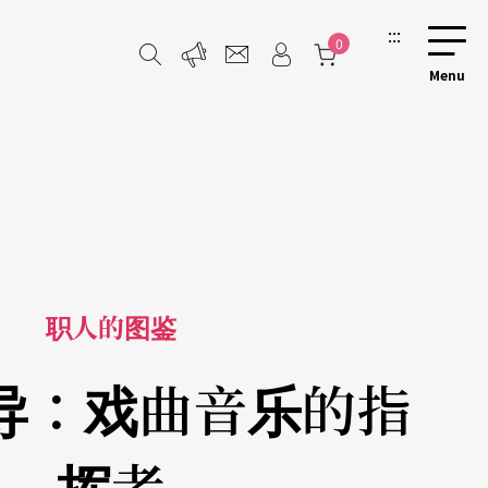
:::
0
职人的图鉴
导：戏曲音乐的指
挥者