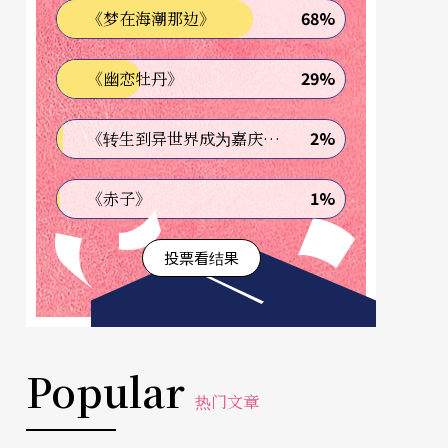
68%
《梦在海潮那边》
29%
《幽恋牡丹》
2%
《转生到异世界成为嘉庆君—发现我的祖先是诈骗集团!?》
1%
《赤子》
投票看结果
Popular
热门文章