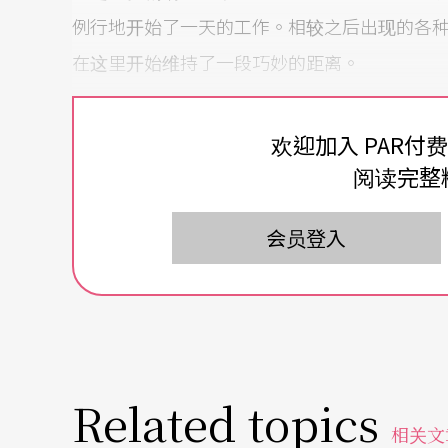
例行地开始了一天的工作。相较之后出现的各
在这里开始维持了一段巧妙的距离。
从解剖开始，可看见本剧有以死讲生的企图。肉
欢迎加入 PAR付
尸体的肠子里分化出的小人偶，亦成为了自我
阅读完整
了一点遗憾。下一景所有矛盾的意象已离开身
鸟食。前两景作为铺垫，也是最有时间顺序连
会员登入
「社会新闻」所构成。故事开头先给了观众一
什么味道？
往后4景分别是4个据说由社会新闻改编来的事
那群人的宽容，并引起自以为过得正常的人们反
Related topics
意，仍能看出在题材选择上有异中求同的巧思
相关文