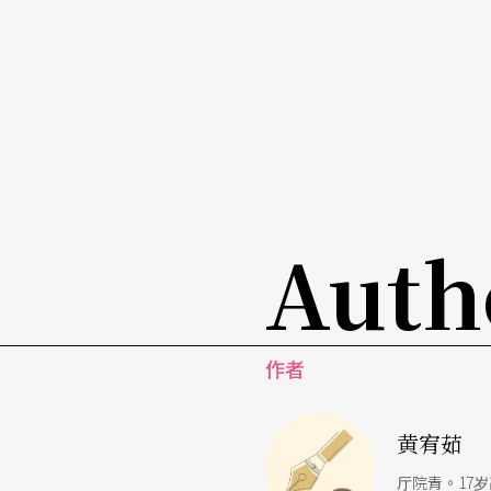
前吃药，突破了旁白的界线，在叙事宏观、又
情，面对接下来一件件搞砸的独立事件，也预
后一景，她的出现将舞台画面从死人脏器的活
新思考关于认同和选择。
全剧利用强烈的视觉和隐晦的物质调度，让观
讯息，我已经难以对剧情的叙事逻辑作出较完
Auth
透过这些方式回应社会的深刻惊叹。
作者
黄宥茹
厅院青。17