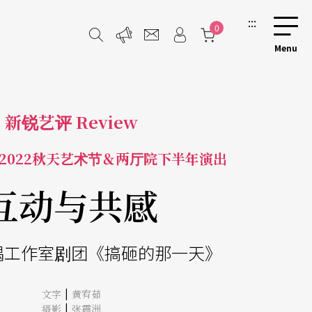
:::
0
新锐艺评 Review
2022秋天艺术节＆两厅院下半年演出
互动与共感
偶工作室剧团《搞砸的那一天》
|
文字
黄宥茹
|
摄影
张震洲