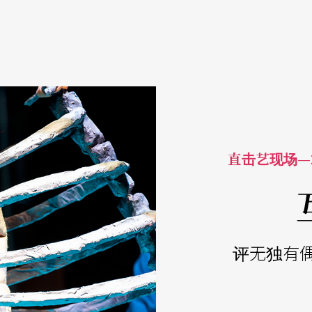
直击艺现场—
评无独有