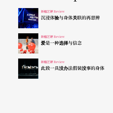
为与他人不同而不被理解、独一无二的自己没
新锐艺评 Review
影，以及手术台创造的疏离感，让观众觉得看
沉浸体验与身体关联的再思辨
代人的通病，每个人都会遇到搞砸一天的时候，
在剧后仔细思考，其实可以归结出一个大众的
新锐艺评 Review
入、不断搞砸每一天的人。被解剖的血腥身躯
爱是一种选择与信念
躁，也可能是平静，对我而言，为了防备过于
感，反而给了我更适切的角度看待舞台上的生
新锐艺评 Review
此致一具没办法假装没事的身体
除了剧情结构外，另有一点值得关注的是人与
多注视，然而人与偶的互动更是代表了整出剧
的轻松神情，以及往后8景彷如例行公事的动作
常的背景，仿佛暗示著观众：这些问题都是你
王榆钧的演出，原先她在手术室布帘后的一处