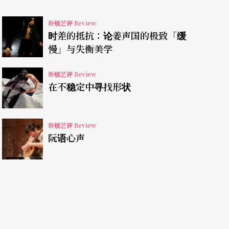
入人群后不被关心……扭曲的偶、角度各异的投
新锐艺评 Review
著一群荒谬的、边缘的个体，但其实这些状况是现
时差的抵抗：论姜声国的极致「缓
一生也被这些困扰纠缠著，4个看似疏离的个案
慢」与失衡美学
共相，提醒著观者，也抚慰著所有觉得自己格格不
新锐艺评 Review
，搭配空灵的歌声，带给观众的可能是不安、焦
在不稳定中寻找形状
挑战的画面而武装的心神，在演出过程中产生距离
命，以及背后映射的自己。
新锐艺评 Review
阮语心声
偶的关系，偶作为实验性极强的演出材料会获得许
中，观看与被观看的角度。首先是两位演员上台时
，为本应不寻常的剧情故事、戏偶操作铺上了寻
周遭的，也都是你会遇到的。其次，有趣的是歌者
空间弹琴、唱歌，在「过敏」一节前，她走到舞台