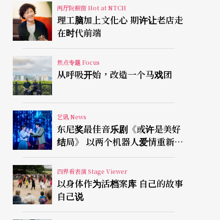
两厅院橱窗 Hot at NTCH
理工脑加上文化心 期许让老店走
在时代前端
焦点专题 Focus
从呼吸开始，改造一个马戏团
艺讯 News
东尼奖最佳音乐剧《或许是美好
结局》 以两个机器人爱情重新凝
视有限人生
四界看表演 Stage Viewer
以身体作为活档案库 自己的故事
自己说