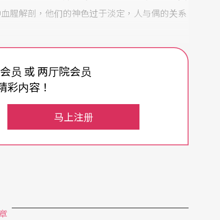
种血腥解剖，他们的神色过于淡定，人与偶的关系
体腐烂的时间连结了第1、2景的叙事结构，而从
费会员 或 两厅院会员
矛盾对立的起点，他们没有相亲相爱到最后，留下
精彩内容！
躯，破碎的关节被绑到手术台，而腐坏的尸体任由
接的两个部分，不如往后几乎是由剧情介绍所说的
马上注册
个对于死亡的疑惑：死后的世界是什么样子？死是
件，在我看来却充满反思与宽容，对于搞砸一天的
思。虽然我无法看出4景前后的逻辑及安排的用
，竞争而自相残杀、过度敏感而不断消耗自己、因
章