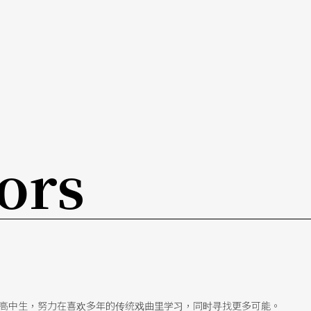
看似与剧情脱节的开车一景后，让观众暂时收束心
示著剧情要从死亡的解析开始观照生前生活了。最
动，转回生者的自我映照，统整了所有遭遇，并重
众留下冲击的感受，无奈碍于剧情的节奏及琐碎的
整的分析，只留下真实而不锐利的感受，及对本剧
ors
岁高中生，努力在喜欢多年的传统戏曲里学习，同时寻找更多可能。