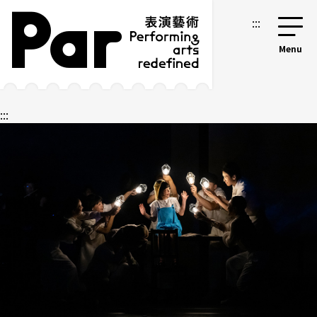
跳到主要内容区块
网站导览
:::
:::