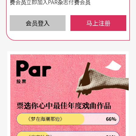
费会员立即加入PAR杂志付费会员
《小太阳》以〈一间房的家〉开篇，此文以「窗户
外面是世界，窗户里面是家」开篇，突显家空间的
会员登入
马上注册
意义。「只有一个房间的家」（意外搭上时事话
题），无论哪一版本，皆是舞台的核心。林良在书
序中言（2013麦田版），自己最珍视的篇章有二，
其一是〈一间房的家〉；无论2014首演或2023新
版，都掌握故事由房间启始的意义，区隔屋里屋
外，阴湿城市与温暖家屋。作家另一珍视篇章为
投票
〈小太阳〉，两次舞台版本皆善用此篇，并皆撷取
〈南下找太阳〉的故事，使原书「小太阳」的象征
票选你心中最佳年度戏曲作品
意义得以具体化。而新版更突显阳光的无所不在，
66%
《梦在海潮那边》
月色也透过小演员之口定义为「夜晚的太阳」；林