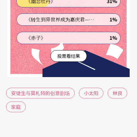
良在书中所述「书桌上开凤梨罐头」一句，戏剧透
31%
《幽恋牡丹》
过「访问师母」的方式带出〈滋味〉一曲，新版更
1%
《转生到异世界成为嘉庆君—发现我的祖先是诈骗集团!?》
在戏剧首尾的夫妻对话中皆加入此桥段，凤梨罐头
曾是台湾的黄金传奇，颇有突显家庭生活金澄酸甜
1%
《赤子》
及台湾时空背景的效果，且与「小太阳」互为辉
映。
投票看结果
安徒生与莫札特的创意剧场
小太阳
林良
家庭