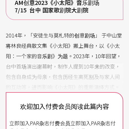
AM创意2023《小太阳》音乐剧场
7/15 台中 国家歌剧院大剧院
2014年，「安徒生与莫札特的创意剧场」 于中山堂
将林良经典散文集《小太阳》搬上舞台，以《小太
阳：一个家的音乐剧》为题。2023年，10年回望，
台中首场演出谢幕时，制作人提到10年来的改变，
包含自身成为母亲，包含历经生离死别及与家人间
的互动等，进而影响《小太阳》的重新演绎方式。
而提及《小太阳》原作曲者刘新诚已离世，更一度
欢迎加入付费会员阅读此篇内容
哽咽。10年《小太阳》，除了制作团队的回望凝
视，观众又如何看待？
立即加入PAR杂志付费会员立即加入PAR杂志付