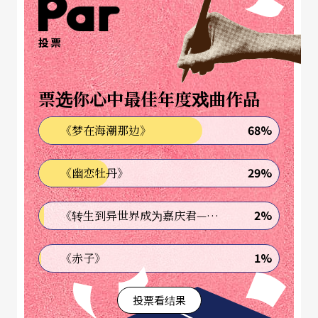
投票
票选你心中最佳年度戏曲作品
68%
《梦在海潮那边》
29%
《幽恋牡丹》
2%
《转生到异世界成为嘉庆君—发现我的祖先是诈骗集团!?》
1%
《赤子》
投票看结果