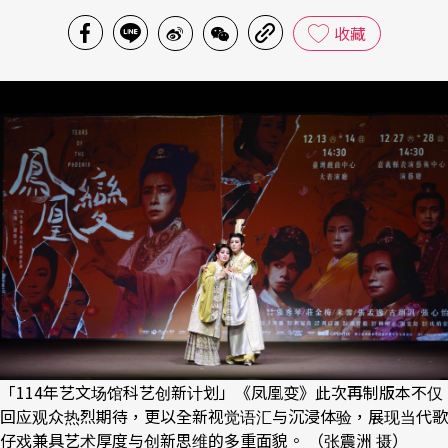
收藏
「114年艺文场馆科艺创新计划」《凤凰变》此次再制版本不仅
回应观众热烈期待，更以全新视觉语汇与沉浸体验，展现当代歌
仔戏兼具艺术厚度与创新思维的多重面貌。 （张震洲 摄）