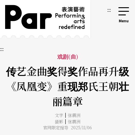
跳到主要内容区块
网站导览
:::
:::
戏剧(曲)
传艺金曲奖得奖作品再升级
《凤凰变》重现郑氏王朝壮
丽篇章
|
文字
张震洲
|
摄影
张震洲
官网限定报导 2025/11/06