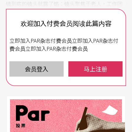
镜到底的镜头就露了馅：镜头聚焦于老人，工作团
队却不小心被暴露在镜头之中。
欢迎加入付费会员阅读此篇内容
《柏林制造》以多萤幕影像、访谈片段与现场乐手
立即加入PAR杂志付费会员立即加入PAR杂志付
的演奏，在团队跟著莫尔走访柏林街头，跟著他一
费会员立即加入PAR杂志付费会员
同追寻数十年来未能完成的心愿：重建一场因为战
争而未完成的音乐演出转播。这部作品强烈、深
会员登入
马上注册
沉、给人意犹未竟的好奇，也可能是愤怒。作品把
历史的裂缝、个人的遗憾与创作团队的挣扎层层堆
叠交织，让观众不只看到记忆的再现，也透过作品
反问自身，此刻在剧场里观看演出的我们，究竟真
正想看到什么？
投票