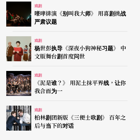
戏剧
嚎哮排演《别叫我大师》 用喜剧挑战
严肃议题
戏剧
杨世彭执导《深夜小狗神秘习题》 中
文版舞台剧首度问世
戏剧
《泥是谁？》 用泥土抹平界线，让你
我合而为一
戏剧
柏林剧团新版《三便士歌剧》 百年之
后与当下的对话