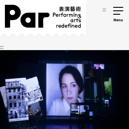
跳到主要内容区块
网站导览
:::
:::