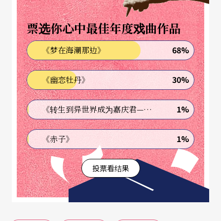
票选你心中最佳年度戏曲作品
68%
《梦在海潮那边》
30%
《幽恋牡丹》
1%
《转生到异世界成为嘉庆君—发现我的祖先是诈骗集团!?》
1%
《赤子》
投票看结果