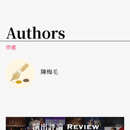
近來，很多很炫的戲上演，同性戀、裸體、拳擊
賽……等等，看得人們眼中一片光環，好像新新人
類創意無窮，又勇於突破各種禁忌，前衛極了。
Authors
突然就想到從前主持MTV節目的石村──怪頭怪造
作者
型唱怪歌的超級另類。但對一般人而言，他卻又不
過是個「電視人」而已（活在電視裡，與比基尼女
郞相類似的存在）。
陳梅毛
一種具新鮮感的聲光訊息，很炫，但是在人們意識
中的停留或許不過一分鐘。九五年的小劇場彷彿也
和石村一樣，炫目但光圈短暫。
無論是關文勝重作馮婦的裸體演出嚇走一對中年夫