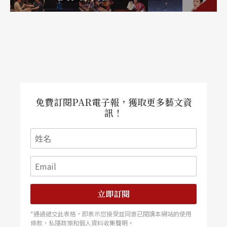
婦、或是吳俊輝與陳品秀的《
野草閑花
》如何靈光
的玩弄了老電影中的女性肢體語彙，甚至於變裝狂
似芭比娃娃的《
帶我到它方
》……種種頗有新意，
令人可以咀嚼味意的超級演出（比三台更精采
喔！），都缺乏了一種放置到小劇場美學脈絡的認
眞對待，卻只是成為一個炫目的訊息而已。
免費訂閱PAR電子報，獲取更多藝文資
訊！
如果，論述的環境沒有改變的話。
新鮮的創作與隱涵的分裂──「小小劇場」出現？
但是，不論外在環境如何，小劇場終究有其自己的
立即訂閱
生態，與相應的進化軌跡。近來這些年，或是小劇
*通過遞交此表格，即表示您接受並同意已閱讀本網站的使用
場工作者對空間的特殊喜愛，或是，對更低場租或
條款，私隱政策和個人資料收集聲明。