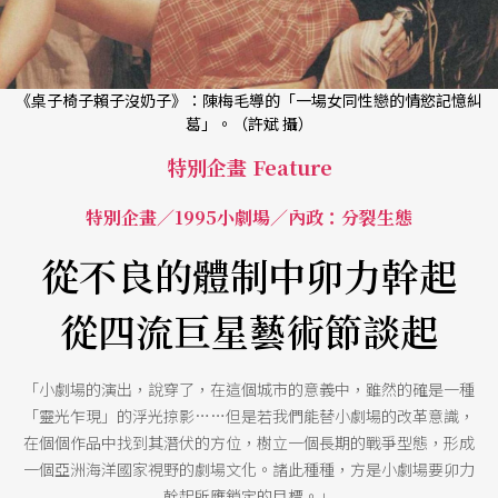
《桌子椅子賴子沒奶子》：陳梅毛導的「一場女同性戀的情慾記憶糾
葛」。（許斌 攝）
特別企畫 Feature
特別企畫／1995小劇場／內政：分裂生態
從不良的體制中卯力幹起
從四流巨星藝術節談起
「小劇場的演出，說穿了，在這個城市的意義中，雖然的確是一種
「靈光乍現」的浮光掠影……但是若我們能替小劇場的改革意識，
在個個作品中找到其潛伏的方位，樹立一個長期的戰爭型態，形成
一個亞洲海洋國家視野的劇場文化。諸此種種，方是小劇場要卯力
幹起所應鎖定的目標。」