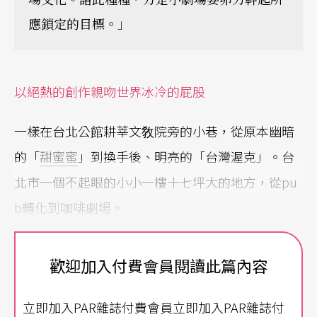
應鎖定的目標。」
以絕熱的創作親吻世界冰冷的屁股
一樣在台北公館耕莘文敎院旁的小巷，從原本幽暗
的「
甜蜜蜜
」到換手後、明亮的「台灣渥克」。台
北市一個不起眼的小小一樓十七坪大的地方，從pu
b轉化到咖啡劇場。
從一九九四到一九九五，在每個年頭，上演著小劇
歡迎加入付費會員閱讀此篇內容
場工作者以最少的製作經費，但卻最忠實於自己創
作思想的作品，在和觀衆彼此呼吸互噴的距離，實
立即加入PAR雜誌付費會員立即加入PAR雜誌付