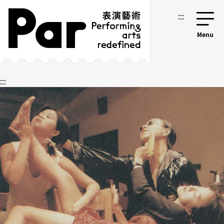
跳到主要內容區塊
網站導覽
:::
:::