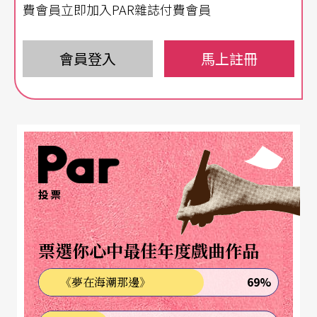
踐著一種「人民劇院」──直接、無矯飾、無威權
費會員立即加入PAR雜誌付費會員
的自由劇場空間。
會員登入
馬上註冊
在這裡，觀衆可以看見拼命要把自己掩藏起來卻注
定失敗的工作人員，也可以質疑編導的作品企圖，
當然，更可以一走了之，或是到門外抽根煙再進
來。總之就在這裡。
去年的五月初到九月初，十六個週末，上演了十六
投票
個小劇場作品。共五十九場次，二一八四人次。這
些數字，就是在
台灣渥克劇團
的咖啡劇場所舉辦的
票選你心中最佳年度戲曲作品
「
四流巨星藝術節
」所有的數據。
69%
《夢在海潮那邊》
事實上，十六個小劇場作品，可能在今年的小劇場