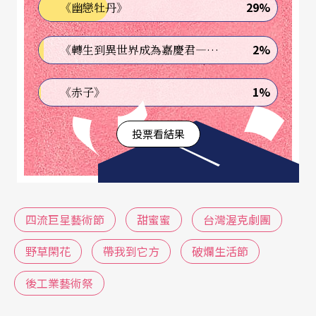
29%
《幽戀牡丹》
總產量中，至少佔四成。如果說，這樣一種卯力硬
幹的實踐所代表的意義是某種樂觀的小劇場復興
2%
《轉生到異世界成為嘉慶君—發現我的祖先是詐騙集團!?》
論，似乎未嘗不可，但是我們卻無法確切知道，此
種復興的現象能夠維持多久？
1%
《赤子》
更進一步的說，若沒有文化環境的配合改變，這一
投票看結果
切，是不是又是一群小劇場工作者在一九九五年的
短暫狂飆。之後，不過又是一個相同冷酷的世界橫
亙在我們之前呢？
四流巨星藝術節
甜蜜蜜
台灣渥克劇團
如果，文化體制依舊沒有改變的話。
野草閑花
帶我到它方
破爛生活節
少於一秒鐘的短暫光圈
後工業藝術祭