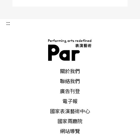
更邊緣氣味的追求，台北尊嚴、人性空間、發條橘
子、彩田畫廊、公寓紀事、甜蜜蜜……等等非劇場
:::
空間的零星演出，從幾年前起開始在台北流行了起
來（雖然，大多已經倒閉了）。
此類的演出，雖然在表面上，拓廣了小劇場的領
PAR 表演藝術雜誌
域，卻使得小劇場在另一方向上，成為更隱密的地
關於我們
聯絡我們
下運動，更成為一個族群的秘密集會，在生態上，
廣告刊登
成為一個標準的「水族箱生態」，自給自足。於
電子報
是，在這個傾向上，逐漸產生了小劇場的第二次分
國家表演藝術中心
裂（自屛風、優劇場……進入商業或國家機器編制
國家兩廳院
的第一次小劇場分裂後），宛如「外百老匯」與
網站導覽
「外外百老匯」的分野，在原先的小劇場領域中產