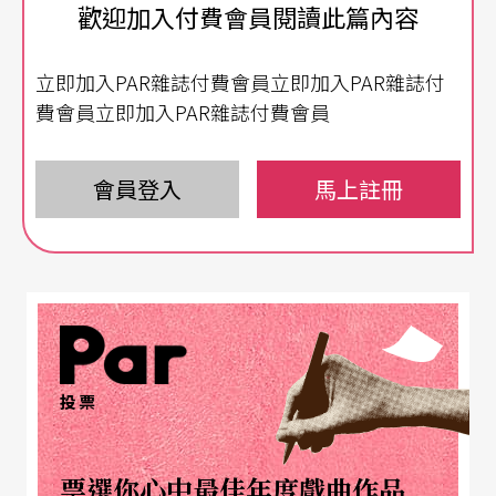
曾在「未來音樂的技法宣言」（Technical Manifest
歡迎加入付費會員閱讀此篇內容
o of Futurist Music）中表明：「音樂必須表達群衆
立即加入PAR雜誌付費會員立即加入PAR雜誌付
的心靈、現代工業的元素、作者曾受過的訓練、並
費會員立即加入PAR雜誌付費會員
且表達出海岸線、戰艦、汽車和飛機。這一切都必
須加進音樂原有的詩意主題中。」這一宣言深深影
會員登入
馬上註冊
響了盧梭羅，兩年後他便發表了「噪音藝術」宣
言。
在「未來音樂的技法宣言」之前，許多古典作曲家
都已經掙扎於傳統、學院派訓練所加諸他們身上的
包袱。未來派藝術家的目標之一是反古典主義和唯
投票
美主義，因爲這些美學觀點都緊緊掌控著過去的藝
術史。費魯索．布索尼（Ferruccio Busoni）在一
票選你心中最佳年度戲曲作品