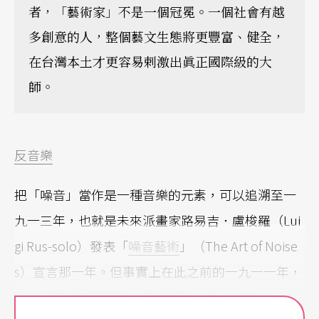
者，「藝術家」不是一個冠冕。一個社會有越
多創意的人，整個藝文生態將更豐富、健全，
在台灣本土才更容易剌激出眞正國際級的大
師。
反音樂
把「噪音」當作是一種音樂的元素，可以追溯至一
九一三年，也就是未來派畫家路易吉．盧梭羅（Lui
gi Rus-solo）發表「
噪音藝術
」（The Art of Noise
s）宣言那一年。但事實上在此之前的一九一一年，
未來派音樂家巴利拉．普來特拉（Balilla Pratella）