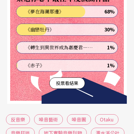
九〇七年《音樂新品味的速寫》（Sketch for a New
68%
《夢在海潮那邊》
Aesthetic of Music）一文中提出一個疑問：「（音
樂上）下一步會導向哪一個方向？會導向抽象音
30%
《幽戀牡丹》
樂，到不受阻礙的技法，以及不受限制的聲響素
材。」
1%
《轉生到異世界成為嘉慶君—發現我的祖先是詐騙集團!?》
儘管我們沒有辦法聽到盧梭羅的聲響創作，但他的
1%
《赤子》
「噪音藝術」（The Art of Noises）宣言卻深深影響
投票看結果
著在他之後現代音樂的演變。假如說布索尼的質疑
對音樂的自由度跨出了一小步，那麼盧梭羅的「噪
音藝術」則跨出了一大步：「在十九世紀新的音樂
器材被發明時，噪音就誕生了。今天，噪音是處在
反音樂
噪音藝術
噪音團
Otaku
優勢的地位，它掌握人們的感官知覺……一般的
音樂狂迷
地下實驗音樂刊物
濁水溪公社