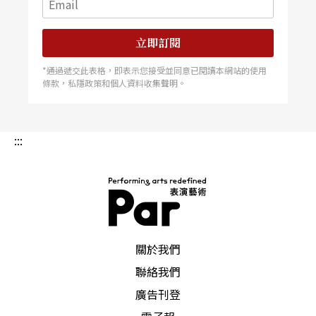
個人更感興趣。針對不尋常的實驗聲響，台灣也有
一群Otaku（
音樂狂迷
）。一九九四年春天，台灣
地
立即訂閱
下實驗音樂刊物
Noise以季刊方式發行，在台灣發行
*通過遞交此表格，即表示您接受並同意已閱讀本網站的使用
了九輯，第十輯因編者赴美國舊金山，因而以中、
條款，私隱政策和個人資料收集聲明。
英雙語發行，內容爲加州實驗噪音樂手的專題報導
及訪問。台灣撰稿者包括：王福瑞（即Fujui主編，
:::
自組樂團「
精神經
」Ching-Sheng-Ching與加州、日
本樂手合作發行一些CD合輯）、陳錦一、盧振文、
粘利文、方嘉鴻……等人，幾乎是經常出沒在謝典
銘的昌彥唱片行（前身爲「學院」，現爲「2.31唱
PAR 表演藝術雜誌
關於我們
片」）的音樂狂迷：國外撰稿者包括一些因郵件、
聯絡我們
網路方式而熟識的國外噪音Otaku，如香港的WAI
廣告刊登
（自組樂團Illu-minate 666）、Xper. Xer.、Dickson