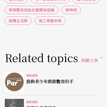
『音樂』太受侷限……我們必須掙脫聲響的刻板界
零與聲音低能兒童解放組織
精神經
限，並征服噪音聲響無遠弗屆的範疇……。」──
（取自「噪音藝術」宣言）
破爛生活節
後工業藝術祭
郵件音樂無限延伸
因此，當代藝術不斷打破傳統藝術的標準和界線，
Related topics
在音樂／聲響上也不例外。現代音樂除了學院派理
相關文章
論的創新外，本文所要著墨的是一種非學院、帶有
前衛風格的實驗聲響。有一群人，散布在世界各
現象視察
推動靑少年戲劇敎育的手
地，包括台灣、香港、日本、以及歐美城市，自主
出版發行自己的創作，用工業社會容易取得的錄音
機械、收取日常生活的聲響：如收音機的廣播片
現象視察