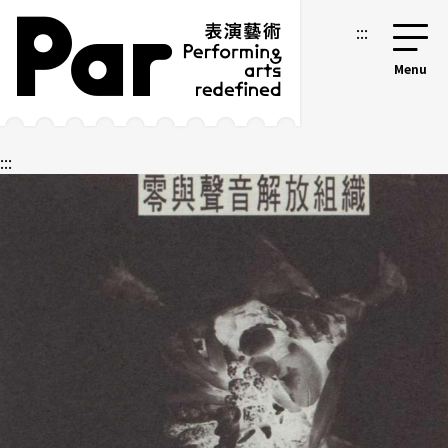
跳到主要內容區塊
網站導覽
:::
:::