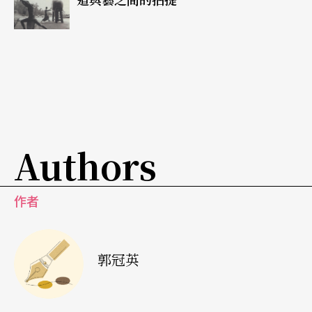
“mail-art music”（郵件藝術音樂）、形容這樣的
生態爲“noise scene”（噪音圈）。由於實驗聲響
的創作並不只限於「工業噪音」，也有可能是人
聲、自然環境聲響……等的創作，其可能性就像藝
術一般無限廣大，所以本文暫且以「實驗聲響」囊
括稱之。
Authors
這一群散布在世界各地，自主出版發行自己實驗聲
作者
響創作的人們當中，也有人多少有點反叛性地跨足
其他領域的藝術，他們的漫畫、影像、攝影、表演
充滿home-made，home-recording非商業的自主
郭冠英
性風格。這是跨國托拉斯帝國企業所無法滲透的部
分，但也有人不那麼左派；因爲從另一個層面來