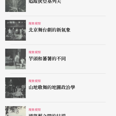
段、建築工地的重工業聲響、猫狗叫聲、日常生活
追蹤狄亞基列夫
聲響的拼貼……等等，收集這些現代生活週遭的音
響、作爲自我創作的元素加以拼貼、製作成卡帶或C
現象視察
D形式，自資出版販售。這樣的風氣散布在阿姆斯特
北京舞台劇的新氣象
丹、倫敦、東京、紐約、台北、舊金山、香港……
等城市，也只有在這幾個城市的前衛而小衆風格唱
現象視察
片行中才能找到這些自資發行、手製CD卡帶作品；
芋頭和蕃薯的不同
各國自資出版音樂創作的同好們，也很容易透過自
行出版的地下音樂刊物（fanzine）中得到彼此的通
現象視察
訊方式，經由郵件、電腦網路彼此聯繫、交換作
山地歌舞的地圖政治學
品、互相合作出版。這樣的作法對普遍存在於現代
社會的唱片工業銷售法則做了小小顚覆，過去幾年
現象視察
歐美有人將喜好這一類較爲特殊的音聲創作稱之爲
道與藝之間的拈提