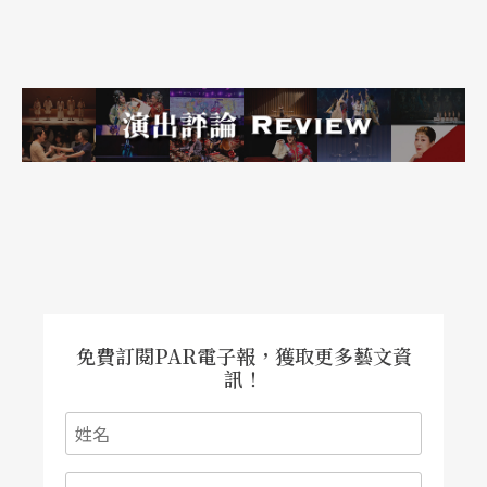
看，得以如此自主獨立的創作也是拜高度工業之
賜，一般人容易購得音聲、影像創作器械，因而得
以順暢地發揮其創作天性而不受限，每個人都可以
是創作者。創作者愈不是一個冠冕，愈多人從事創
作對剌激整體藝術領域的健全也有相當正面的作
用，主流藝壇才更容易成爲孕育出眞正大師級藝術
家的文化溫床。
理論派噪音狂迷「音樂
Otaku
」
免費訂閱PAR電子報，獲取更多藝文資
訊！
Otaku原爲日語，在歐美樂界也成爲一專有名詞。意
爲一群人對相同的事物有極狂熱的興趣而成爲朋
友，彼此對對方手中所握有的資訊有時比對對方這