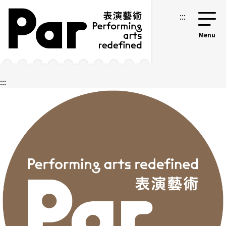
跳到主要內容區塊
網站導覽
:::
:::