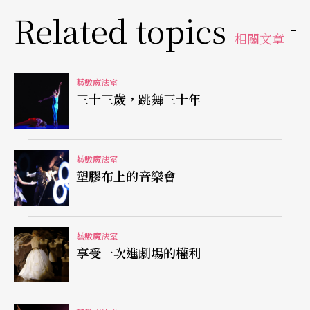
題？除了歸咎於暑假、颱風、大雨、經濟尚未復甦
Related topics
相關文章
外，還有沒有其他可能原因？也不知有多少團隊可
以像嚴長壽先生那麼篤定地說出，我們的老觀眾可
藝數魔法室
能佔了百分之五十以上的比率。據我所知，國內較
三十三歲，跳舞三十年
具規模的團隊多數都有建立觀眾資料庫，但資料庫
通常只拿來作為寄發演出訊息之用，而所謂老觀眾
藝數魔法室
可能只是在賣票時的數字而已。我們即使與老觀眾
塑膠布上的音樂會
在不同的場域相見時，除非對方主動提及，我們可
能都不知道他或她就是長達十年每季都觀賞我們演
藝數魔法室
出的忠實觀眾。
享受一次進劇場的權利
讓節目冊主動講話出擊