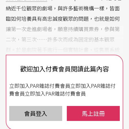
納近千位觀眾的劇場，與許多藝術機構一樣，皆面
臨如何培養具有高忠誠度觀眾的問題，也就是如何
讓第一次走進劇場者，願意持續購買票券，參與第
二次，第三次……許多次而成為固定的基本觀眾
群。於是劇院著手進行一個實驗計畫，從售票系統
中，找出一年前曾訂過票，交易低於六十英鎊的四
歡迎加入付費會員閱讀此篇內容
百位目標觀眾群，分為實驗組（打電話聯繫）與控
制組（不打電話）兩組。針對實驗組的觀眾，開始
立即加入PAR雜誌付費會員立即加入PAR雜誌付
每隔一段時間透過電話聯繫，溝通的目的並不是要
費會員立即加入PAR雜誌付費會員
銷售票券，而是把彼此的對話當作「會講話的節目
手冊」，談話內容會根據個別觀眾興趣量身訂作，
會員登入
馬上註冊
並不給予購票壓力，隨後才寄出個人信函，預購單