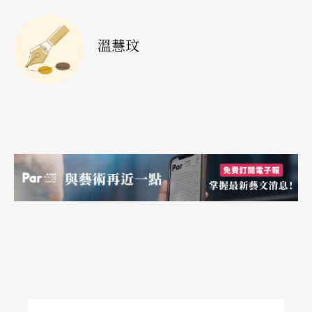
力，主動出擊，成為會講話的節目手冊呢？！
溫慧玟
註：案例取材自五觀出版社的《如何開發藝術市
場》。