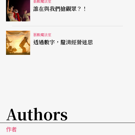
藝數魔法室
任何的產品都期望經歷下列過程：刺激消費者產生
誰在與我們搶觀眾？！
興趣→購買產品（購買期）→加深印象（同化期）
→再次產生興趣（培育期）→再次購買（強化印象
藝數魔法室
期）→推薦其他人購買→品牌認同→購買新類型產
透過數字，釐清經營迷思
品。我們也經常聽到舊顧客抱怨，新顧客所獲取的
待遇比較好。與其我們每次花下大筆經費去作觀眾
開發，或許應該是回頭來想想我們在觀眾經營上，
花了多少功夫？除了演出前兩個月寄發文宣品，或
是票房告急時的催票電話之外，我們做了什麼？
Authors
每季演出
節目單
的印刷費，總是一筆不少的支出，
但一本本的節目單都是靜靜地躺在劇院櫃台，被動
等人來購買。它可不可以被賦予新面貌，新的生命
作者