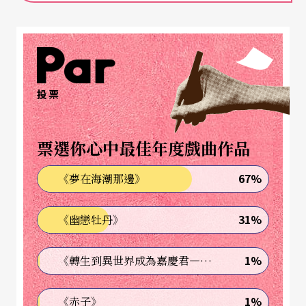
與演出相關的文宣品。（註）
建立與老觀眾的親密關係
展開實驗計畫後，劇院開始追蹤三個月的預約售
投票
票，並比對實驗組與控制組的訂票記錄，結果發
現：實驗組的訂票率為27%，比控制組的5%高出五
票選你心中最佳年度戲曲作品
倍，而訂票總金額達二千四百英鎊，更是高出控制
67%
《夢在海潮那邊》
組的二百五十磅近十倍之多。即使實驗組需額外支
出六百英鎊的成本，但淨收入仍較控制組多出七
31%
《幽戀牡丹》
倍。依此類推，劇院手中擁有相近的目標組群有七
千位，若皆依上述模式進行推廣計畫，可能創造出
1%
《轉生到異世界成為嘉慶君—發現我的祖先是詐騙集團!?》
超過六萬英鎊的淨收入，當然，相關成本的支出，
1%
《赤子》