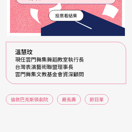
是否為劇院負荷得起，值得後續更進一步分析。
投票看結果
亞都飯店總裁
嚴長壽
先生，在其暢銷書《總裁獅子
心》中與大家分享了企業經營的藝術，包括要求服
務人員知道每個客人是誰，也必須瞭解他的需求。
嚴先生特別指出十多年來，亞都飯店廣告很少，但
溫慧玟
住房率維持在令人滿意的程度，這其中老客人就佔
現任雲門舞集舞蹈教室執行長
台灣表演藝術聯盟理事長
了百分之六十五以上的比率。如此高的回籠率，除
雲門舞集文教基金會資深顧問
了經營管理效率驚人，具備高度服務精神以外，絕
對與柏楊先生序文中所稱其經營管理已達藝術境界
倫敦巴克斯頓劇院
嚴長壽
節目單
有關。
最近頻頻聽到表演藝術團隊票房告急，業界朋友相
遇時，除了互相安慰打氣外，總也在問出了什麼問