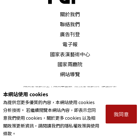
PAR 表演藝術雜誌
關於我們
聯絡我們
廣告刊登
電子報
國家表演藝術中心
國家兩廳院
網站導覽
國家表演藝術中心國家兩廳院《PAR表演藝術》版權所有
本網站使用 cookies
©
2022
Performing arts redefined. All Rights Reserved
為提供您更多優質的內容，本網站使用 cookies
統一編號 Tax Id number 00973926
分析技術。 若繼續閱覽本網站內容，即表示您同
本站所提供相關演出資訊，如有異動應以主辦單位公告為準。
我同意
意我們使用 cookies，關於更多 cookies 以及相
服務條款
｜
隱私權聲明
｜
著作權聲明
關政策更新資訊，請閱讀我們的隱私權政策與使用
條款。