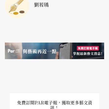
劉若瑀
我敬仰已久的古寺，怎麼滿地都是灰塵?連佛像身上
都是灰，而我再來到武術館時，看見你們認真地在
雪地裡辛苦地練功，卻也看見滿地散亂的兵器，那
更何況是衣服和鞋子呢?我在想，除了功夫之外，少
林寺好像真的少了什麼。
禪是生活裡的事，阿禪師父(編按：優人神鼓音樂總
監黃誌群)在來優之前去了一趟印度，那是達摩祖師
的家鄉，在那他學到了禪坐，就是「活在當下」也
就是看見自己，每一個當下在做什麼、在想什麼?也
就是連吃飯、走路、睡覺、開門、關門、脫衣、穿
鞋都知道自己正在吃飯走路、正在脫衣穿鞋……。
免費訂閱PAR電子報，獲取更多藝文資
訊！