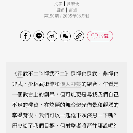
|
文字
劉若瑀
|
攝影
許斌
第150期 / 2005年06月號
收藏
《
禪
武不二">禪武不二》是禪也是武，非禪也
非武，少林武術館和
優人神鼓
的結合，乍看是
一個武台上的創舉，但可能更是尋找我們自己
不足的機會，在炫麗的舞台燈光佈景和觀眾的
掌聲背後，我們可以一起低下頭深思一下嗎?
歷史給了我們目標，但射擊者將箭往哪設呢?