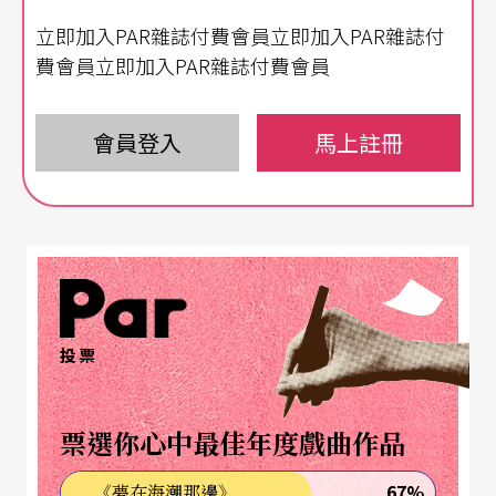
立即加入PAR雜誌付費會員立即加入PAR雜誌付
險」，但這樣的聲音竟只在大腦的皮層飄過，深深
費會員立即加入PAR雜誌付費會員
的內心從不懷疑。其實，我並不知道未來會如何?也
沒有那些經紀人偉大的商業契機和利益計畫，我只
會員登入
馬上註冊
想……也就只想把武術帶到現代劇場，創造中國人
身體在世界劇場的地位。
看少林功夫表演，人們帶回去什麼?
昨天，看見中國出了一個很轟動的新表演，叫「頭
投票
頂上的芭蕾舞」，看見報上的報導這樣高難度的技
術表演，真的非常動人。只是如果沒有芭蕾舞，中
票選你心中最佳年度戲曲作品
國這麼難得的雜技技術就沒有新的出路嗎?我不曉得
你們知不知道，現在很多人對少林寺和少林的功夫
67%
《夢在海潮那邊》