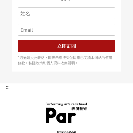
回歸禪的本意，回到無心的目的
阿禪師父跟你們一樣從小練武，他在廿八歲那年踏
上了佛祖和達摩祖師的教法裡，然後他將這個「活
在當下」的了解帶入了優劇場，而優也轉型進入了
立即訂閱
「優人神鼓」，優的弟子也就在這個路上慢慢學習
*通過遞交此表格，即表示您接受並同意已閱讀本網站的使用
著。優人和你們一樣都在練武，只是優人在武功的
條款，私隱政策和個人資料收集聲明。
成就上緩慢許多，而你們也和優人一樣都是在達摩
祖師的教化中學習著，只是身在祖庭少林的你們可
:::
能比在台灣的優人，少了些與禪接觸的機緣。
《禪武不二》是禪也是武，非禪也非武，少林武術
館和優人神鼓的結合，乍看是一個武台上的創舉，
PAR 表演藝術雜誌
但可能更是尋找我們自己不足的機會，在炫麗的舞
關於我們