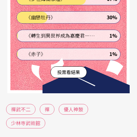
是有其他看法甚至是懷疑的，世界各地的觀眾現在
30%
《幽戀牡丹》
可以看到的少林功夫表演，在技巧的展示和爆烈的
掌聲之中，人們帶回去什麼?你們曾經想過嗎?
1%
《轉生到異世界成為嘉慶君—發現我的祖先是詐騙集團!?》
十六年來優人的變化很多，但慢慢地終於穩定地朝
1%
《赤子》
向一個在擊鼓和武術的體驗中追尋生命的道理的方
向，而參禪打坐。優人的山，甚至是一個集藝術和
投票看結果
修行合一的場域，反過來，在禪宗發源地的武術
館，十六年來也辛苦經營，在冰寒雪地中，淬練出
你們這群憨厚踏實、技藝精湛的功夫弟子，紮實的
禪武不二
禪
優人神鼓
少林功夫在你們身上中於傳承下來了，而此時優人
帶著藝術和禪來到少林寶地，雖然我並不知道未來
少林寺武術館
到底會如何，只直覺地覺得這兩個力量必須加在一