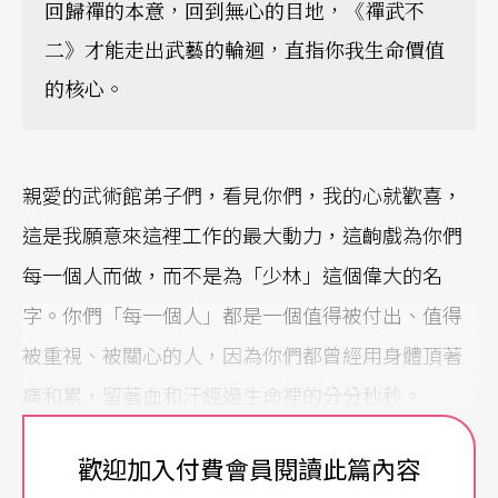
回歸禪的本意，回到無心的目地，《禪武不
二》才能走出武藝的輪迴，直指你我生命價值
的核心。
親愛的武術館弟子們，看見你們，我的心就歡喜，
這是我願意來這裡工作的最大動力，這齣戲為你們
每一個人而做，而不是為「少林」這個偉大的名
字。你們「每一個人」都是一個值得被付出、值得
被重視、被關心的人，因為你們都曾經用身體頂著
痛和累，留著血和汗經過生命裡的分分秒秒。
今天我會來到武術館，甚至帶來我生活中唯一和全
歡迎加入付費會員閱讀此篇內容
部的資產「優人神鼓」，有時會覺得是不是「太冒