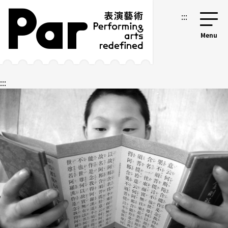
跳到主要內容區塊
網站導覽
:::
:::