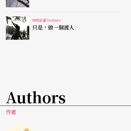
古時候，有一位弟子跟師父學禪，師父叫他去森林
特別企畫 Feature
裡看竹子，他去了三年回來了，一進門就興奮地進
只是，做一個渡人
了師父的禪室，正要開口說話，師父問他：「你剛
才進門來的時候，鞋子脫在哪啊?」匆忙興奮的弟子
當下被問得面紅耳赤，羞愧地又回森林裡去了。所
以，禪是一個了了分明的事，了了分明你內心的每
一個念、身體的每一個行為，吃飯、走路、睡覺、
掃地、當然還有練功。那麼至少現在我們明白一些
Authors
事，為什麼少林弟子要吃飯練功、睡覺練功、掃
地、擔水都在練功。
作者
當我第一次來到少林寺時，非常驚訝地是，這座令