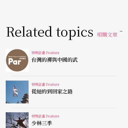
起。所以，加在一起的「這股力量」去營利。其實
那樣的商品你們也知道，在美國、台灣甚至歐洲、
Related topics
中國已到處都有，那麼，「這股力量」是什麼呢?
相關文章
我親愛的武術館朋友們，那是我們要深思的，我和
特別企畫 Feature
你一樣都只能在有限的生命中活過，為做自己這一
台灣的禪與中國的武
生最「愛」的事而勇往直前，我相信這正是每一個
用身體「力行」的人的最大的能力。
特別企畫 Feature
禪是生活裡的事
從紐約到回家之路
禪是什麼?真實說起來我也不懂，那真懂的就是禪師
特別企畫 Feature
了。但從祖師們的公案典故中，可以明白的是，禪
少林三季
至少也是「生活」裡的事。