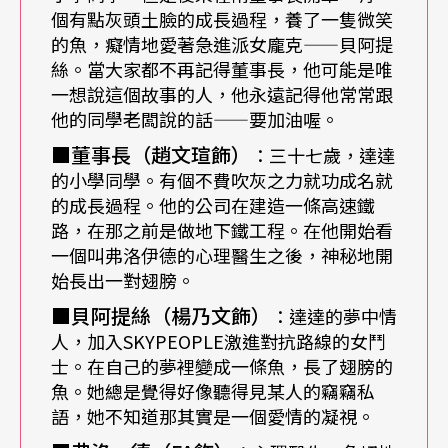
個有點灰頭土臉的成長過程，養了一隻微笑
幾米、黎煥雄、夏宇，陷入很長時間的拉鋸。犀利
的魚，癡情地愛著急進派女龐克——貝阿提
絲。當大家都不再記得董事長，他可能是唯
的女詩人夏宇嘲笑翅膀是男人對現實的逃避，黎煥
一想說這個故事的人，他永遠記得他常常跟
雄自己則在「自由」的左右兩邊擺渡。「幸運不再
他的同學老闆說的話——要加油喔。
只是世俗對於幸福、成就的定義，」黎煥雄說：
■董事長（趙文瑄飾）
：三十七歲，達達
的小學同學。有個不費吹灰之力就功成名就
「你的自由，由你的恐懼來決定，那對翅膀就是內
的成長過程。他的公司在建造一條高速鐵
在恐懼的具現。」
路，在那之前是做地下鐵工程。在他開始看
一個叫弗洛伊德的心理醫生之後，神秘地開
就像《地下鐵》裡，黎煥雄放進了不相干的「愛麗
始長出一對翅膀。
絲夢遊仙境」童話及黑色的「卡夫卡」，舞台版的
■貝阿提絲（楊乃文飾）
：達達的夢中情
人，加入SKYPEOPLE激進對抗路線的女鬥
《幸運兒》也遠非幾米所預期。如果說，原著裡幾
士。在自己的夢裡變成一條魚，長了翅膀的
米談的是飛翔，那麼這個故事到了黎煥雄手上，則
魚。她總是覺得好像聽得見某人的竊竊私
語，她不知道那其實是一個愛情的凝視。
是在談飛翔的失敗。「如果翅膀其實是一種恐懼