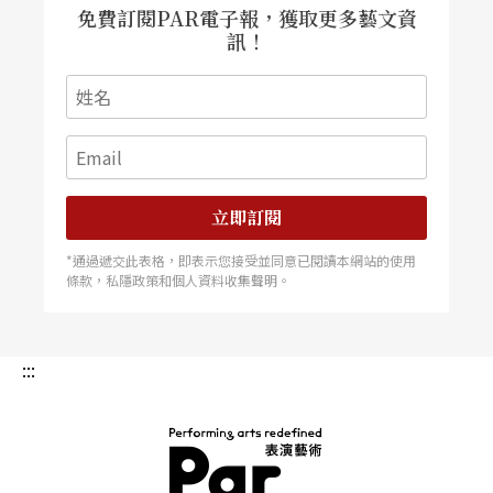
黎煥雄透露，幾米心目中，在現實生活裡最具象的
免費訂閱PAR電子報，獲取更多藝文資
訊！
「董事長」就是裕隆集團副董事長嚴凱泰，就因為
有了這個「形象」出現，大家的第一個直覺，便是
趙文瑄
─一種融合高貴的、正直的、低調的、憂鬱
的形象。而光良則是黎煥雄在公視的戲劇作品「寒
夜」裡發現，光良的側影是極其「幾米」式的線
立即訂閱
條，正是飾演司機達達的不二人選；楊乃文的貝拉
*通過遞交此表格，即表示您接受並同意已閱讀本網站的使用
提絲，原來是夏宇在參與電影動畫版《微笑的魚》
條款，私隱政策和個人資料收集聲明。
而創作出來的虛構角色，「就要像乃文這樣外表很
酷、內心柔軟的感覺。」
:::
值得注意的華人表演地區製作趨勢及行銷模式
去年《地下鐵》到新加坡演出時，新加坡最大的兩