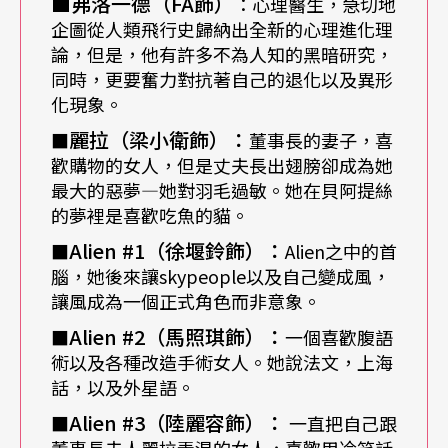
■弗洛一德（
FA
飾）
：心理醫生，急切地
呢？有人說是恐懼奪走了自由，那麼，如果恐懼以
企圖從人類飛行史歸納出全新的心理進化理
一種自由的象徵出現，那麼，事實會是什麼？那就
論，但是，他有許多不為人知的黑暗研究，
會是象徵佔據了實體的另一個故事了……，當人類
同時，更要奮力對抗著自己的退化以及異形
化現象。
飛起來，世界，卻開始往下沉。」自由與恐懼於是
麗拉（梁小衛飾）：
■
董事長的妻子，喜
成為舞台版最重要的探討主題。
歡購物的女人，但是丈夫長出翅膀卻成為她
最大的惡夢—她對羽毛過敏。她在貝阿提絲
導演黎煥雄用「俄羅斯娃娃」來比喻這次在《幸運
的夢裡是喜歡吃魚的貓。
兒》幕後，原著幾米、歌詞夏宇與導演的三層關
Alien #1
（徐堰鈴飾）：
■
Alien之中的首
腦，她後來讓skypeople以及自己變成風，
係。幾米提供的原著，在劇中只剩董事長司機達達
讓風成為一個正式角色而非意象。
（
光良
飾）還在說著同樣的故事；而這個故事被夏
Alien #2
（馬照琪飾）：
■
一個喜歡腹語
宇以高姿態的女性視角觀看，劇中作風強勢的貝阿
術以及各種改造手術女人。她說法文，上海
提絲（歌手
楊乃文
飾）幾乎就是夏宇的代言人；面
話，以及外星語。
對夏宇的嘲諷，個性裡永遠在尋找天平的黎煥雄則
Alien #3
（陸麗容飾）：
■
一直把自己跟
董事長夫人麗拉弄混的女人，喜歡用冷笑話