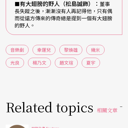
有大翅膀的野人（松島誠飾）：
■
董事
它有它自己的生命，
長失蹤之後，漸漸沒有人再記得他，只有偶
而從遠方傳來的傳奇總是提到一個有大翅膀
的野人。
這當然的，
但是它也依附你，
音樂劇
幸運兒
黎煥雄
幾米
依附你也控制你。
光良
楊乃文
趙文瑄
夏宇
甚至，有一些翅膀會將你帶走。」
導演下場與演員
「試飛」，影響到最後的結局安排
Related topics
既是飛翔的失敗，黎煥雄就得以身試法。以往在排
相關文章
練場，黎煥雄只需要丟指令給舞蹈設計，但受邀來
擔任動作設計的日本Pappa TARAHUMARA劇團首席