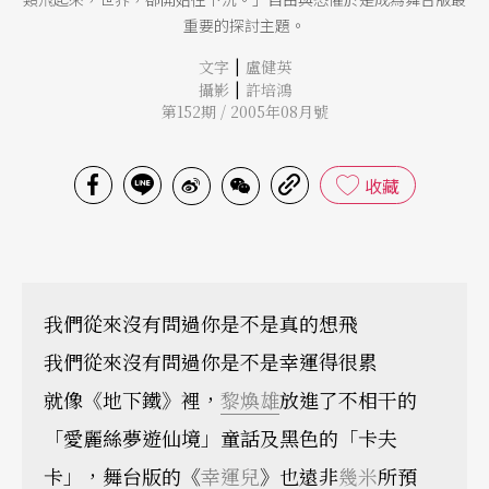
重要的探討主題。
|
文字
盧健英
|
攝影
許培鴻
第152期 / 2005年08月號
收藏
我們從來沒有問過你是不是真的想飛
我們從來沒有問過你是不是幸運得很累
就像《地下鐵》裡，
黎煥雄
放進了不相干的
「愛麗絲夢遊仙境」童話及黑色的「卡夫
卡」，舞台版的《
幸運兒
》也遠非
幾米
所預