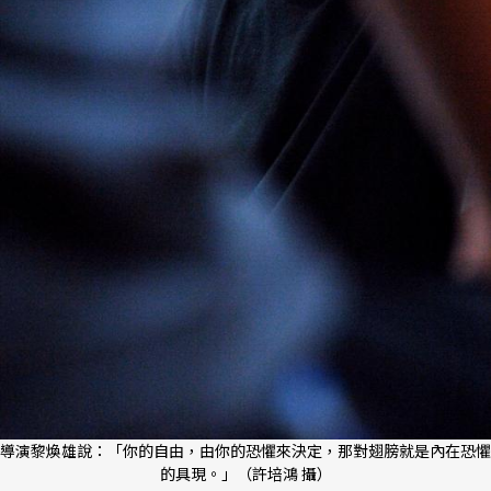
導演黎煥雄說：「你的自由，由你的恐懼來決定，那對翅膀就是內在恐懼
的具現。」（許培鴻 攝）