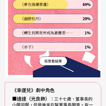
69%
《夢在海潮那邊》
劇場可能性」的黎煥雄，沒想到這次做《幸運兒》
比起上次製作《地下鐵》難度大多了。
29%
《幽戀牡丹》
因為幾米的原著裡，《幸運兒》的故事簡單到只有
1%
《轉生到異世界成為嘉慶君—發現我的祖先是詐騙集團!?》
兩個角色──長了翅膀的董事長及一直守候在旁的
司機，根本撐不起要演一整晚的舞台版；故事裡用
1%
《赤子》
翅膀象徵「自由」，更被負責寫詞的老搭檔詩人
夏
投票看結果
宇
嫌棄老套；製作的一開始，導演黎煥雄就陷入失
眠。根據導演流落出來的導演筆記：「2005/5/28
星期六。早上七點四十。藥效跟睡意都不知道在哪
裡。」
《幸運兒》劇中角色
■達達（光良飾）
：三十七歲，董事長的
我們自己的自由，由我們自己的恐懼決定
小學同學，但是後來在幫董事長開車。有一