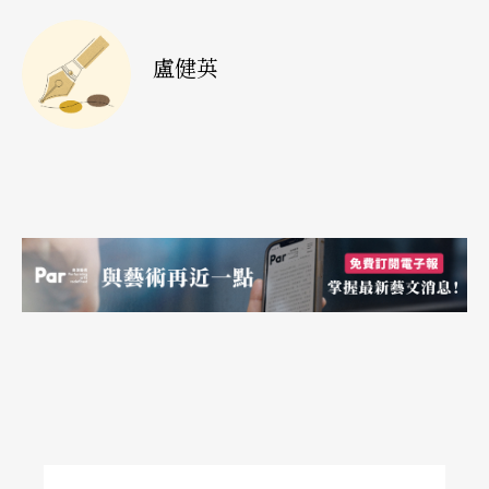
夏宇對男人的挖苦，在歌詞中表露無遺（「如果你
床邊的男人不停掉毛／再怎麼寬宏大量的女人也會
盧健英
受夠」、「翅膀性急地長出來了／我怎能不唱哀悼
的歌／當作神話它顯得老套／當作哲學命題它已經
失去力道」），對於反覆在黎煥雄作品裡出現的困
境、失眠與死亡的議題，夏宇冷眼旁觀，黎煥雄
說：「在文本上，我需要像夏宇這樣不斷和我狡
辯、不斷嘲弄我的異性動物來相互對抗。」而最
後，夏宇也不得不甘拜下風，在歌詞中以「關於你
失眠的輝煌我引以為榮，關於你的飛翔我憂心忡
忡」表達對於導演內心深處永遠不安的關懷。
《幸運兒》在選角上，董事長是最受矚目的角色。