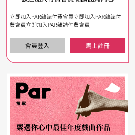
幾米於二○○三年創作的《幸運兒》，有一個上
立即加入PAR雜誌付費會員立即加入PAR雜誌付
集，是一九九五年創作的《微笑的魚》，書裡頭
費會員立即加入PAR雜誌付費會員
「一條被囚禁在大魚缸中的小魚」，一部分的原型
就來自當時在唱片公司上班的黎煥雄「想要滑入藍
會員登入
馬上註冊
色大洋」的想望。寫完了《微笑的魚》，幾米說有
一天他要再寫一個「憂傷的鳥」好做對稱。
這個被好友黎煥雄笑損很「俗」的點子，變成了繪
本裡飛起來的《幸運兒》，巧的是，黎煥雄也在二
投票
○○三年結束上班族生涯，飛往自己在獨立創作上
的藍色大洋。
票選你心中最佳年度戲曲作品
宣稱將只導三齣幾米作品，以作為自己「探觸商業