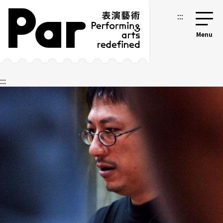
跳到主要內容區塊
網站導覽
:::
:::