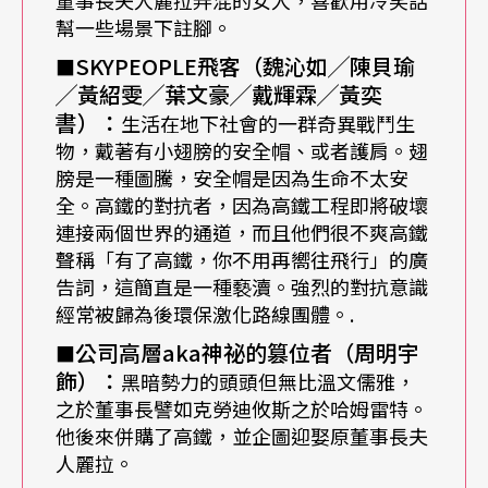
創造了「弗洛一德」這個精神分裂的心理醫生及sky
幫一些場景下註腳。
people來象徵自己，並透過他們來發出導演「內心
SKYPEOPLE
飛客（魏沁如╱陳貝瑜
■
的脆弱與最後的求救。」
╱黃紹雯╱葉文豪╱戴輝霖╱黃奕
書）：
生活在地下社會的一群奇異戰鬥生
這段期間，有一則新聞，為黎煥雄「在自由中遇見
物，戴著有小翅膀的安全帽、或者護肩。翅
膀是一種圖騰，安全帽是因為生命不太安
恐懼」的想法下了註解。那是六福村野生動物園棕
全。高鐵的對抗者，因為高鐵工程即將破壞
熊咬死人的新聞。黎煥雄說：「電視台跑馬燈上的
連接兩個世界的通道，而且他們很不爽高鐵
聲稱「有了高鐵，你不用再嚮往飛行」的廣
標題寫著：『惹禍的棕熊，嘴角帶著血跡，流露著
告詞，這簡直是一種褻瀆。強烈的對抗意識
恐懼』，那就是惹禍的翅膀活生生的寫照。」他在
經常被歸為後環保激化路線團體。.
導演筆記裡繼續寫著：
公司高層aka神祕的篡位者（周明宇
■
飾）：
黑暗勢力的頭頭但無比溫文儒雅，
「所以翅膀必須是一種恐懼，
之於董事長譬如克勞迪攸斯之於哈姆雷特。
他後來併購了高鐵，並企圖迎娶原董事長夫
人麗拉。
充滿複雜情結以及誘惑的恐懼。