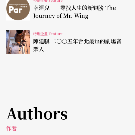
特別企畫 Feature
幸運兒──尋找人生的新翅膀 The
演員松島誠，則一再「威脅利誘」黎煥雄下場「試
Journey of Mr. Wing
飛」，試一試拉筋、失衡、翻滾、肌肉的感覺，只
見導演和一群演員、舞者試著單手在地板迴旋滑
特別企畫 Feature
陳建騏 二○○五年台北最in的劇場音
行，「有訓練的人看起來很輕巧，我看起來則像是
樂人
一隻失去平衡的鵝。」黎煥雄對自己四體不勤的後
果哈哈大笑，但「這些動作練習的確帶來非常不一
樣的體驗，劇中的董事長是在被翅膀帶到空中後，
才發現自己有懼高症，他必須重新感受空間高度的
改變，或空間邏輯的改變。這些練習對我有同樣的
Authors
影響，因為對失去重力有親身的體驗，也影響到這
個戲最後的結局安排。」
作者