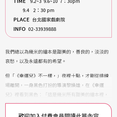
TIME
9.2~3 9.6~10 7：30pm
9.4 2：30 pm
PLACE
台北國家戲劇院
IN
FO
02-33939888
我們總以為幾米的繪本是甜美的，善良的，淡淡的
哀愁，以及永遠都有的希望。
但「《幸運兒》不一樣，」夜裡十點，才剛從排練
場離開，一身黑色打扮的導演黎煥雄，在《幸運
兒》裡看到黑色：「這是幾米所有甜美的繪本裡，
唯一有見血、有鋼筋、玻璃碎片，有災難的作
品。」
歡迎加入付費會員閱讀此篇內容