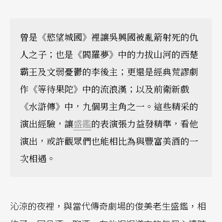
曾是《慾望城國》裡讓吳興國被亂箭射死的仇
人之子；也是《閻羅夢》中的力拔山河的西楚
霸王及文弱憂鬱的李後主；更還是經典荒謬劇
作《等待果陀》中的流浪漢；以及前衛新戲
《水滸傳》中，九個男主角之一。這些精采的
演出經驗，讓
盛鑑
的表演張力益發精準，看他
演出，或許觀眾們也能相比為與豐富美酒的一
次相遇。
沁涼的夜裡，與當代傳奇劇場的俊美老生盛鑑，相