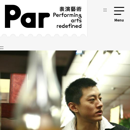
跳到主要內容區塊
網站導覽
:::
:::