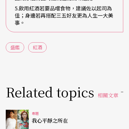
性，所以我建議大家最好能由餐酒開始，漸漸喝到
5.飲用紅酒若要品嚐食物，建議佐以起司為
佳；身邊若再搭配三五好友更為人生一大美
區域酒、酒莊酒、二軍酒最後到一軍酒。」
事。
盛鑑說，餐酒多半香甜而無韻，區域酒則有著各地
風土的特色口感，如以法國河右岸愈偏北的話，紅
盛鑑
紅酒
酒味道偏順甜好入口，而河左岸愈偏南則含較多單
寧酸，口味也較酸澀。酒莊酒有著如品牌保證般的
釀造技術，而二軍酒與一軍酒的差異，在於法國政
府對莊園的產量嚴格限制下，所能掛上釀造莊堡品
Related topics
牌的不同而形成的，在口感與品質幾乎無二異之
相關文章
下，向盛鑑問起喝到此種頂級酒的感受為何時，他
專題
笑開懷語：「當然是非常感動的，那樣的醇香絕
我心平靜之所在
美，真的無法忘懷。」