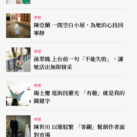
艷美酒韻開展人生眼界
專題
陳亞蘭 一間空白小屋，為她的心找回
啜飲這樣的濃紅玉液時，除了細品口感外，盛鑑也
寧靜
鐘愛那酒的色澤與香氣，他專家般地分析：「酒有
三層顏色，第一是透明層的酒精，濃度愈高則量愈
專題
孫翠鳳 上台前一句「不能失敗」，讓
多，也會在杯壁上形成『淚痕』；其次是粉紅色調
她活出無限精采
與深紅色調，代表著年份……」就這樣，一瓶瓶的
紅酒就在眼前鮮活復甦，將之吞入喉間，芬芳綻
專題
楊士慶 逛街找靈光 「有趣」就是我的
開，香氣四溢，而人生的眼界也跟隨著酒韻而飄搖
關鍵字
漾美了。
專題
與盛鑑一同品味法國第一大酒莊摩當豪傑堡的紅酒
陳世川 以簡馭繁 「客觀」幫創作者面
對市場
時，在觀看著淚痕、聞香與仔細以味蕾觸酒的時