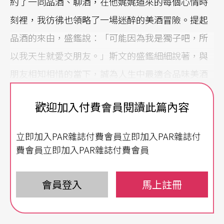
約了一同品酒、聊酒，在他娓娓道來的每個心情時
刻裡，我彷彿也領略了一場迷醉的美酒冒險。提起
品酒的來由，盛鑑說：「可能因為我是獨子吧，所
以我天生就愛交朋友。」斯文的盛鑑細細說著，與
朋友相知相惜的當下，誠為人生中最適合品味美酒
的時刻。
歡迎加入付費會員閱讀此篇內容
品
紅酒
好比品味人生中的多變性
立即加入PAR雜誌付費會員立即加入PAR雜誌付
盛鑑在酒中獨愛紅酒，初始因為紅酒對健康有益，
費會員立即加入PAR雜誌付費會員
然而在進一步的研究品味後，他卻逐漸發現到紅酒
隨開瓶而生的豐富與多變，這般迷人的玉露，讓盛
會員登入
馬上註冊
鑑開始愛不釋手，而開瓶前的釀造條件，令紅酒因
為葡萄品種、酒莊、生產年度、儲藏年份而有著迥