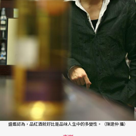
盛鑑認為，品紅酒就好比是品味人生中的多變性。（陳建仲 攝）