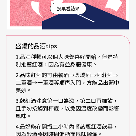
投票看結果
王，或至忠至勇的張飛等等，他語帶遙想地表示：
「讓想像力隨著酒在血液中竄流，更令我深刻體會
這些角色的性格。」有的時候，盛鑑也會反過來以
酒入魂，在品嚐到某一瓶酒時，因為特殊的酒性深
盛鑑的品酒
tips
沉，而參悟到各個角色的多層次獨特個性，讓他的
1.品酒種類可以個人味覺喜好開始，但是特
演出總能如一瓶美酒般，愈沉愈香。
別推薦紅酒，因為有益身體健康。
2.品味紅酒的可由餐酒→區域酒→酒莊酒→
從餐酒喝到一軍酒
二軍酒→一軍酒等順序入門，方能品出箇中
美妙。
平常走在路上，或坐在窗邊，盛鑑總是會仔細地觀
3.飲紅酒注意第一口為漱，第二口再細飲，
且手勿接觸到杯底，以免因溫度改變而影響
察著人們，「這給了我更認識人群的機會」他笑笑
風味。
說。而酒，也總是以多樣面容示人，這讓盛鑑對品
4.最好能在開瓶二小時內將該瓶紅酒飲畢，
酒的時候，有著分外的體會。「因為酒真的太有個
因為妙酒將因時間消逝而風味遞減。