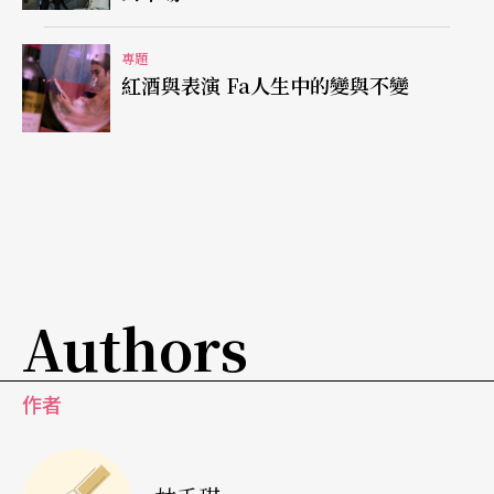
刻，向來滴酒不沾的我，真切地嗅聞到雋美深紫葡
專題
萄的氣息，酒酣耳熱之際，以紅酒相伴，品味新生
紅酒與表演 Fa人生中的變與不變
的冒險旅程悄然開啟。
Authors
作者