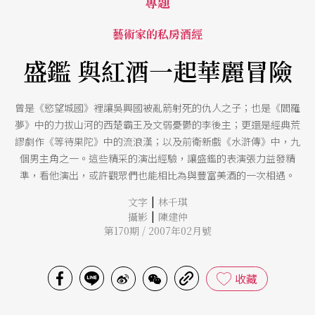
專題
藝術家的私房酒經
盛鑑 與紅酒一起華麗冒險
曾是《慾望城國》裡讓吳興國被亂箭射死的仇人之子；也是《閻羅
夢》中的力拔山河的西楚霸王及文弱憂鬱的李後主；更還是經典荒
謬劇作《等待果陀》中的流浪漢；以及前衛新戲《水滸傳》中，九
個男主角之一。這些精采的演出經驗，讓盛鑑的表演張力益發精
準，看他演出，或許觀眾們也能相比為與豐富美酒的一次相遇。
|
文字
林千琪
|
攝影
陳建仲
第170期 / 2007年02月號
收藏