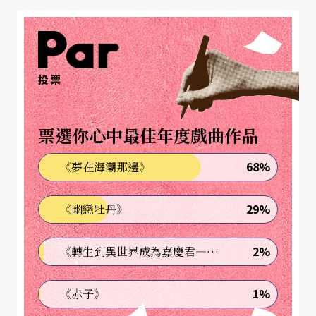
異的風貌，分秒變化的酒性，更讓淺嘗於口中的每
一飲，皆不相同，盛鑑認為，品紅酒就好比是品味
人生中的多變性，與戲劇所能帶來的豐富體會神
投票
似。
票選你心中最佳年度戲曲作品
在劇中總是扮相威武、戲格風霜的盛鑑，在他抹去
面妝也褪去戲袍之後，其實容貌相當俊秀文雅，特
68%
《夢在海潮那邊》
別鍾愛法國紅酒的他，說：「因為我從傳統戲劇出
29%
《幽戀牡丹》
發，感覺情境上特別接近法國文化的精神。」法國
瀰漫的柔媚風情，總是使演出匆忙的盛鑑，滿滿心
2%
《轉生到異世界成為嘉慶君—發現我的祖先是詐騙集團!?》
神於此流連忘返。法國波爾多、勃根第地區的紅酒
尤其令他神迷，在小酌的時刻，盛鑑總是喜歡將一
1%
《赤子》
瓶瓶不同的酒性美味，比擬為戲中氣蓋山河的霸