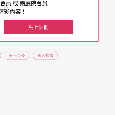
構成了莎劇最耐人尋味的複雜與微妙。
費會員 或 兩廳院會員
精彩內容！
馬上註冊
科事典。其實莎士比亞寫這部戲時還不是莎翁，他
這行前已生過三個孩子的人來說，三十歲已夠他領
彩，卻針針見血地剖陳世俗的愛情假象。
第十二夜
皆大歡喜
、俗子凡夫。三者互為表裡因果。開場便是雅典公
透過武力征戰締造，「以刀劍求愛」、「用粗暴對
」的行為本身，便具有潛在的暴力因子──如果是
雙方，向來是不平等的。
以申論。賀蜜雅為兩個青年追求，好友海倫娜卻沒
於不被父親和法律容許，賀蜜雅計畫和情人賴珊德