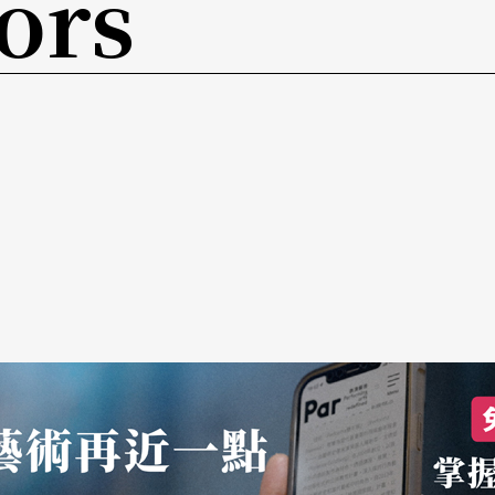
ors
這齣戲最絕妙的喜感來源，也直扣主題──愛情根
讚我跟她長得一樣美──可是不相干，第米特律另
一個人滿懷愛意時，一頭驢她也可以愛上，就像仙
人眼中那人多不稱頭，但在情人心裡他就是無可取
藥效一退，可能就愛意全消。明明是同樣的一個
在莎士比亞眼裡，愛的漲潮與退潮，全都無理可
安排一場戲中戲，來給觀眾一個兼具微觀與宏觀的
因誤會造成的殉情悲劇（一如莎士比亞同期寫作的
但即令演出多麼拙劣，觀眾還是有些人（例如新婚
的一場換鑰匙遊戲之後，藉戲中戲表明：即使愛情
還是令人為之動容──這是入戲的微觀。然而出戲