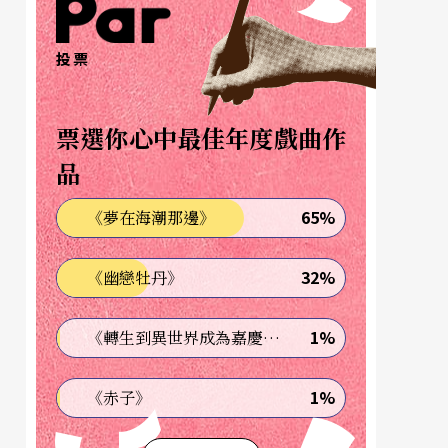
投票
票選你心中最佳年度戲曲作
品
65%
《夢在海潮那邊》
32%
《幽戀牡丹》
1%
《轉生到異世界成為嘉慶君—發現我的祖先是詐騙集團!?》
1%
《赤子》