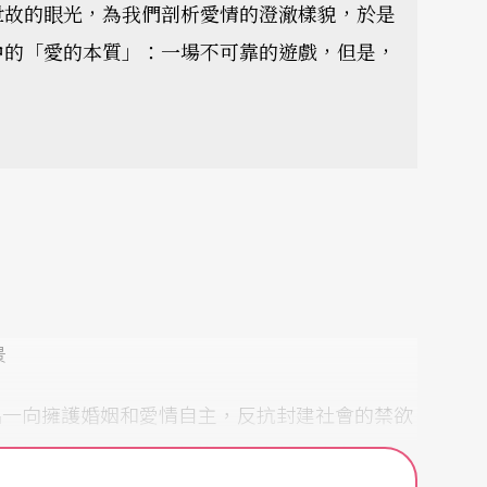
世故的眼光，為我們剖析愛情的澄澈樣貌，於是
中的「愛的本質」：一場不可靠的遊戲，但是，
景
品一向擁護婚姻和愛情自主，反抗封建社會的禁欲
於愛情，他一方面不時推崇為人生首要大事，另一