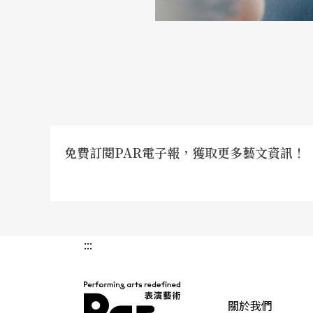
的宏觀呢──所有的愛情都是一場拙劣的鬧劇
戲文，無非春夢一場，無影無痕。」這哪裡是
吧！
《
第十二夜
》與《
皆大歡喜
》：遊戲與替代
《第十二夜》大約比《仲夏夜之夢》要再晚個
免費訂閱PAR電子報，獲取更多藝文資訊！
進一步嘲諷愛情的「以貌取人」。伯爵小姐愛
哥，就完美地移情。戀愛果然是膚淺的──只
容。
:::
女扮男裝的薇奧拉，也在一個戀愛食物鏈的無
卻愛著伯爵小姐。但換個角度看，薇奧拉也男
哥哥來解開這個迴圈。這哥哥不像另一個獨立
關於我們