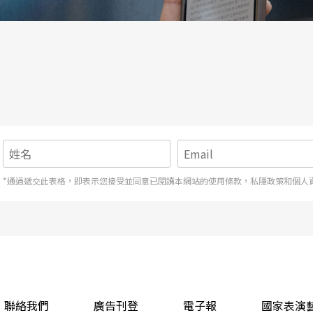
。精靈帕克的收場白說得好：「這一齣淺薄無聊的
講《仲夏夜之夢》？講的是「愛情」這齣千古戲文
五、六年誕生，以一對孿生兄妹掀起的愛情波瀾，
上了女扮男裝的薇奧拉，結果一碰到她的孿生哥
*通過遞交此表格，即表示您接受並同意已閱讀本網站的使用條款，私隱政策和個人
要長相標致，是誰都一樣。難怪那麼多人要去整
解迴圈中間：伯爵小姐愛著她，她愛著公爵，公爵
女通吃，可以說是雙性戀的代表。幸而有一個孿生
個體，倒像是來幫薇奧拉劈腿的：
聯絡我們
廣告刊登
電子報
國家表演