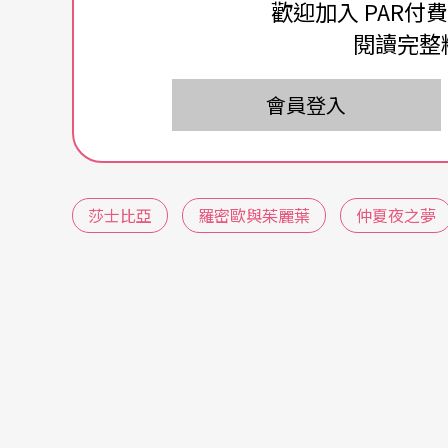
方面卻又世故地百般嘲哂。這種矛盾的愛情觀
歡迎加入 PAR付
閱讀完整
《仲夏夜之夢》：變態與著魔
會員登入
《仲夏夜之夢》就可以說是一部莎翁的愛情百
年方三十，但以一個十八歲就娶親、進入劇場
略愛情的各種滋味與變貌。故事雖覆以魔幻色
莎士比亞
羅密歐與茱麗葉
仲夏夜之夢
《仲夏夜之夢》的人物分為三界：仙界、貴族
爵昭告與亞馬遜女王的聯姻，然而這婚約卻是
待」。開宗明義，戀愛的本質是佔有，「追求
你情我願，兩情相悅，又何須追求？然而愛的
這一命題緊接著由兩對年輕戀人的混亂愛情加
有人愛，她愛的是單戀賀蜜雅的第米特律。由