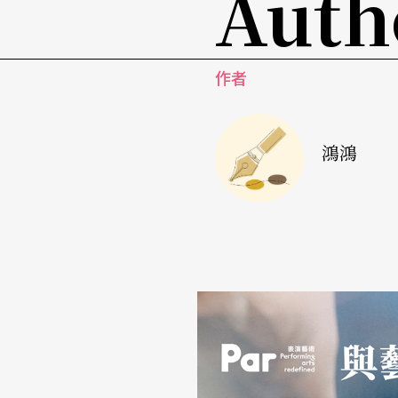
Auth
促狹鬼帕克用愛情靈藥亂點鴛鴦譜，可以說是
本無理可證。就像海倫娜抱怨的：「全雅典都
有判斷。」可見定理一：情人眼裡出西施。當
作者
后一樣。其實愛上別人的人比較像驢。不管旁
代。更厲害的是定理二：愛情是朝生暮死的。
鴻鴻
人，但時效一過，你卻再怎麼也無法愛他了。
講，那只好歸咎於著魔吧。
藥效既退，故事其實早已講完，但劇作家還要
結論。工匠組成的劇團以笨拙的方式，將一齣
《羅密歐與茱麗葉》），演成了離譜的鬧劇。
的亞馬遜女王）看出了神。劇作家彷彿在森林
是盲目、不可靠、朝秦暮楚的，但執念到底，