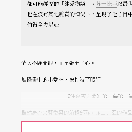
都可能經歷的「純愛物語」。
莎士比亞
以最
也在沒有其他雜質的情況下，呈現了他心目
值得全力以赴。
情人不睜開眼，而是張開了心。
無怪畫中的小愛神，被扎沒了眼睛。
──《
仲夏夜之夢
》第一幕第一
雖然身為文藝復興的前鋒部隊，莎士比亞的作
與專制，但是這並無礙於他洞澈愛的虛妄。對