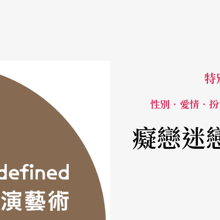
特
性別．愛情．扮
癡戀迷