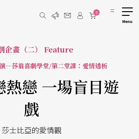
:::
0
別企畫（二） Feature
演—莎翁喜劇學堂/第二堂課：愛情透析
戀熱戀 一場盲目遊
戲
莎士比亞的愛情觀