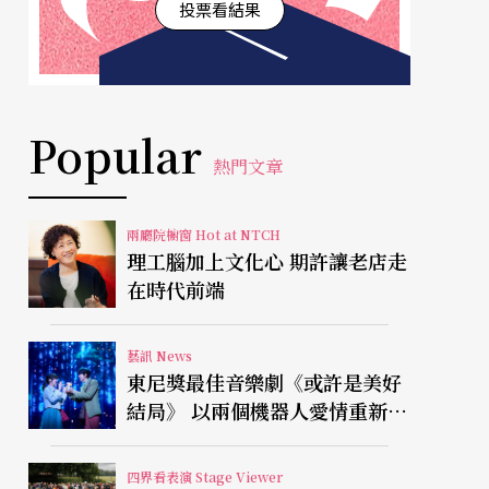
投票看結果
Popular
熱門文章
兩廳院櫥窗 Hot at NTCH
理工腦加上文化心 期許讓老店走
在時代前端
藝訊 News
東尼獎最佳音樂劇《或許是美好
結局》 以兩個機器人愛情重新凝
視有限人生
四界看表演 Stage Viewer