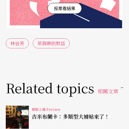
投票看結果
流暢的江南絲竹《三六》、典雅感懷的《姑蘇行》
等，隨著悠揚委婉的笛聲與旋律，秀麗風光一一浮
現場景中。相對於「包種茶」的早春，產於木柵的
「鐵觀音」在時序上猶如晚秋。壯闊風格卻如男性
林谷芳
茶與樂的對話
的陽剛，對應史詩悲歌的《霸王卸甲》及笛曲《秦
川抒懷》，慷慨激昂之氣又流露無限的情思纏綿。
視聽嗅嚐，純淨觀眾身心
Related topics
相關文章
此外，還有暮春似的「龍井」、淳厚的「凍頂」、
清遠的「高山」、圓融的「普洱」，每回對映兩個
即將上場 Preview
種類，三梯次的系列性安排，在操琴煮水中細聊這
吉米布蘭卡：多類型大補帖來了！
六個茶種的屬性及特色。由林谷芳親自解說，茶人