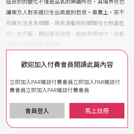
這奇妙的變化不僅是品茗的樂趣所在，其境界在也
讓東方人對茶道衍生出高度的哲思。事實上，茶不
但與生活息息相關，與表演藝術的關聯性也相當密
切，在花藝、舞蹈甚至說唱、戲曲等領域中，茶都
是必不可缺的重要環節。
品茗賞樂，體驗文化意涵
歡迎加入付費會員閱讀此篇內容
台灣茶藝，從茶種、茶湯、茶器及泡茶手法皆有獨
立即加入PAR雜誌付費會員立即加入PAR雜誌付
到講究之處，可是華人世界中的翹楚；與日本茶道
費會員立即加入PAR雜誌付費會員
思維相異，與西方午茶的功能性相距更遠，需要澄
心靜氣、細細品味，才能在飲茶過程中讓眼、耳、
會員登入
馬上註冊
鼻、舌、心，皆有多方體會。從一九九一年開始，
禪者林谷芳教授即開發出「茶與樂的對話」，以音