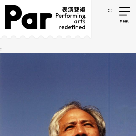
跳到主要內容區塊
網站導覽
:::
:::