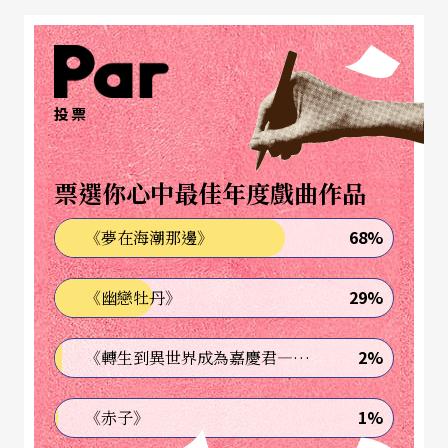
樂與茶所內含的一些文化意義，如生命階段、四時
節氣、山水屬性、陰陽風格等為座標，將相同屬性
的茶與樂結合，並配合花藝的呈現、禪境的體現來
投票
相互對照輝映，讓茶與樂兩者激發出前所未有的能
量。至今，這樣的茶藝形式的足跡已經遠踏巴黎、
票選你心中最佳年度戲曲作品
紐約、大板、華盛頓、舊金山、香港、深圳及香港
68%
《夢在海潮那邊》
藝術節、紐約林肯中心戶外藝術節演出並廣獲好
評。如今這擁有多年經驗的演出形式，亦即將進入
29%
《幽戀牡丹》
兩廳院的實驗劇場中，再度呈現觀眾眼前。
2%
《轉生到異世界成為嘉慶君—發現我的祖先是詐騙集團!?》
「包種茶」產於台灣北部的坪林、石碇一帶，綠意
清新的茶香讓人輕啜一口，既感覺像是置身於清山
1%
《赤子》
麗水中，又像是荳蔻少女那般嬌豔甜美。對應歡快