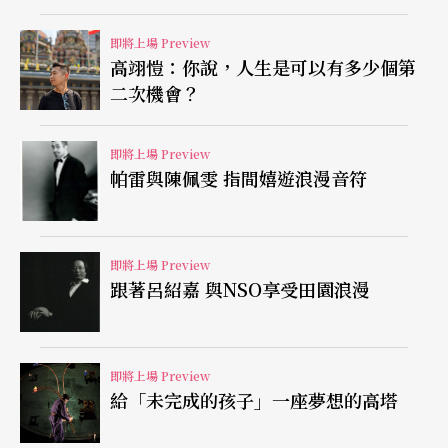
在現場示範泡茶技巧，樂人按照茶的特質演奏出不
即將上場 Preview
同風格的樂曲，營造不同的氣氛，讓參與欣賞者能
高翊愷：你說，人生是可以有多少個第
夠在欣賞茶器、聞茶香、品嚐茶味中有所感知；更
二次機會？
藉由此番純淨的身心，聆聽「望樂小集」演奏清雅
即將上場 Preview
恬靜的樂聲，使視覺、嗅覺、味覺、聽覺間的享受
帕雷與陳佩雯 指間嬉遊浪漫音符
交互輝映，提升更高層次。
即將上場 Preview
跟著呂紹嘉 與NSO享受田園浪漫
即將上場 Preview
給「未完成的孩子」一座夢想的高塔