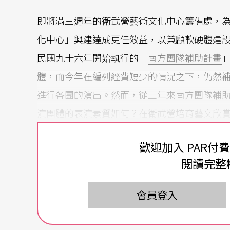
即將滿三週年的衛武營藝術文化中心籌備處，
化中心」興建達成更佳效益，以兼顧軟硬體建
民國九十六年開始執行的「
南方團隊補助計畫
體，而今年在編列經費短少的情況之下，仍然
進行各團的演出。然而，從三年來南方團隊補
演團體的表演素質如何？在衛武營培育藝文欣
能夠帶給南台灣民眾更高的欣賞視野？。
歡迎加入 PAR付
281
棟實驗劇場，南方藝文的創意呈現？抑或一
閱讀完整
走進由舊營房改建的
281棟實驗劇場
，能看到現
會員登入
摹畫作，或是具有傳統美感的古典畫作，抑或