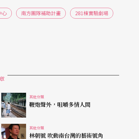
鏡框式的舞台，也沒有固定設置的觀眾座位，不論
中心
南方團隊補助計畫
281棟實驗劇場
演團體面臨挑戰。面對281棟猶如創意試煉的場
危機亦是轉機」，藝術迷人之處莫過於此，看似一
表演的溫床。
的癥結在於無法打破既有觀念的演出形式，逃不出
蹈性質的表演本身已有燈光、舞台設置經驗，因此
，大部分音樂性質的表演在實驗劇場中就顯得乏善
章
分，純粹只著重在音樂演奏，不能善加利用實驗劇
其他分類
驗劇場本身就少有純音樂類型的演出，另一方面，
鞭炮聲外，咀嚼多情人間
於鏡框式演出的思維，使得原本可以靈活運用空間
限想像，成為音樂表演的死穴。
其他分類
林朝號 吹動南台灣的藝術號角