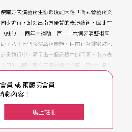
為使南方表演藝術生態環境能因應「衛武營藝術文
設同步進行，創造出南方優質的表演藝術，因此在
」（註1），兩年共補助二百一十六個表演藝術團
補助了八十七個表演藝術團體，目前正緊鑼密鼓地
助計畫執行中，顯示出一個最根本的問題，南方表
賞人口的同時，南方表演團體是否有一定的水準，
費會員 或 兩廳院會員
成不變？
精彩內容！
今何種南台灣的藝文風情？是一幅一板一眼的臨
馬上註冊
是一幅發人省思的抽象畫呢？