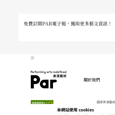
預定今年底發包工程的衛武營藝術文化中心，
建造完成之前，衛武營未來的發展仍然存在著
免費訂閱PAR電子報，獲取更多藝文資訊！
藝文風氣的深耕如同教育一般，需要潛移默化
已晚，只會致使衛武營成為一棟空洞而沒有內
「什麼才是對南方藝文環境最好的選擇？」，
:::
藝術團體的扶植、劇場人才的培育以及藝術欣
方藝文風氣，留住更多的南部表演藝術人才。
談，而是正在步步實踐的現在式！
關於我們
PAR 表演藝術雜誌
國家表演藝術
註
本網站使用 cookies