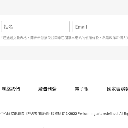
預計於民國一百零二年完工。雖然在表演場地尚未
許多變數，但絕不能否定現今在軟體方面的建設。
的時間，如果等到有了建築再來實踐，恐怕已為時
*通過遞交此表格，即表示您接受並同意已閱讀本網站的使用條款，私隱政策和個人
涵建築物而已。
這是衛武營成立以來一直努力的目標。不論在表演
賞人口的培育上，都是為了建造一個良好健全的南
因此，衛武營想改變南方藝文風氣的遠景並非空
聯絡我們
廣告刊登
電子報
國家表演
中心國家兩廳院《PAR表演藝術》版權所有
©
2022
Performing arts redefined. All R
統一編號 Tax Id number 00973926
本站所提供相關演出資訊，如有異動應以主辦單位公告為準。