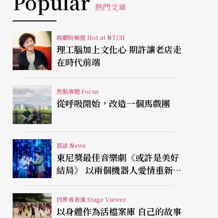
Popular
熱門文章
兩廳院櫥窗 Hot at NTCH
理工腦加上文化心 期許讓老店走
在時代前端
焦點專題 Focus
從呼吸開始，改造一個馬戲團
藝訊 News
東尼獎最佳音樂劇《或許是美好
結局》 以兩個機器人愛情重新凝
視有限人生
四界看表演 Stage Viewer
以身體作為活檔案庫 自己的故事