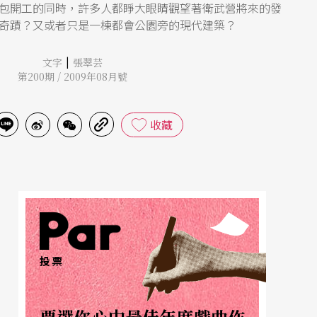
包開工的同時，許多人都睜大眼睛觀望著衛武營將來的發
奇蹟？又或者只是一棟都會公園旁的現代建築？
|
文字
張翠芸
第200期 / 2009年08月號
收藏
投票
票選你心中最佳年度戲曲作