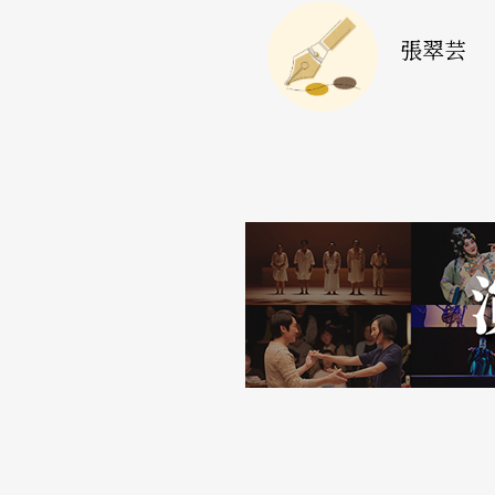
的表演思維，開拓無窮的可能性，唯有南方表
張翠芸
更健全的藝文環境發展。
衛武營引領的未來，來自創立時的一本初衷
如同南方表演團體要如何在281棟破繭而出一
現創立時的使命，呈現出最美好的南方藝文風
的援助和提供表演場地而已，更重要的是給予
演團體的創意思維，呈現出更多元化的演出內
衛武營目前定期舉辦藝文講座，邀請國內知名
如果兒童劇團的趙自強、田園樂府的簡上仁等
下半年的節目漢唐樂府、九歌兒童劇團、胡乃
演團體得以成長，並加深民眾對南方藝文的興