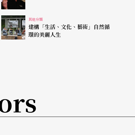
專用的場域。但就實驗劇場的概念而言，這種單一
其他分類
建構「生活、文化、藝術」自然循
環的美麗人生
本質上就代表著一種哲學思考的理念和反向思維的
脫常理的一種挑戰。表演者藉由種種藝術的美學實
與表演者的關係是什麼？如何促進觀眾與表演者之
一枝獨秀的地方，能帶給接收者什麼樣的感受才是
ors
實驗劇場》（experimental theatre）一書中
2），不論是音樂、戲劇或舞蹈性質的南方表演
是要用實驗和創新的精神，尋求不同的管道來活化