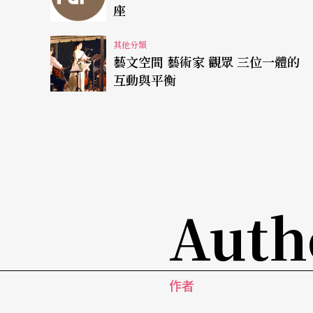
實驗和創新的精神是活化南方表演藝術的靈藥
座
所謂實驗劇場，以狹義觀點來看是指戲劇表演
其他分類
藝文空間 藝術家 觀眾 三位一體的
的想法卻是與實驗劇場的精神背道而馳。
互動與平衡
實驗劇場理論最初是由戲劇領域衍生而來，它
態度，不論內容是反傳統、反社會等，都是跳
驗，探索著什麼是表演藝術的精髓？表演藝術
間的互動與交流？藝術舞台不再是藝術家個人
首要的選擇。
Auth
詹姆士．盧斯．艾凡（James Roose-Evans）在《
提出：「實驗就是突擊、深入未知的境地」（註
作者
團體，不能只站在原地做一成不變的表演，而