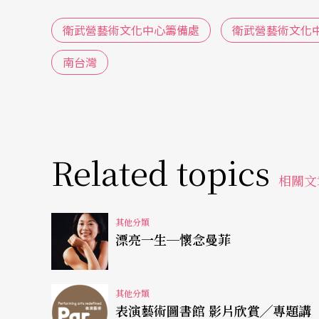
這個深具實驗性的表演替代空間，既沒有傳統
衛武營藝術文化中心籌備處
衛武營藝術文化
是舞台設置或觀眾座位的安排皆讓每個來此的表
地，南方的表演團體要如何接招？俗話說：「
南台灣
張白紙般的表演場地也可能搖身一變成為創意
綜觀所有在281棟演出的南方表演團體，最大
傳統的框架，常使演出流於制式化。戲劇和舞
Related topics
對281棟空間的運用較為駕輕就熟。相較之下
相關文
可陳，無法將燈光和舞台設置視為演出的一部
其他分類
場的優勢來做創意變化，實為可惜。在台灣實
漂亮一生─懷念曼菲
音樂表演屬於靜態演出的表演藝術，一向習慣
的281棟成為變相的牢籠，困住音樂演出的無
其他分類
表演藝術圖書館 影片欣賞╱專題講