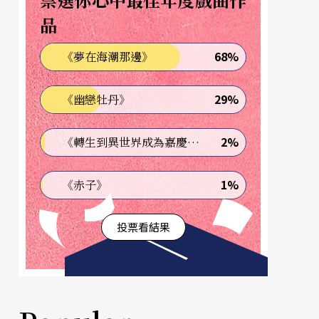
品
68%
《夢在海潮那邊》
29%
《幽戀牡丹》
2%
《轉生到異世界成為嘉慶君—發現我的祖先是詐騙集團!?》
1%
《赤子》
投票看結果