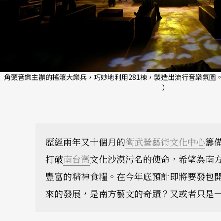
角頭音樂主辦的搖滾大樂兵，巧妙地利用281棟，製造出流行音樂氛圍
）
歷經兩年又十個月的
衛武營藝術文化中心
籌
打破
南台灣
文化沙漠污名的使命，希望為南
豐富的精神食糧。在今年底預計即將要發包
來的發展，是南方藝文的奇蹟？又或者只是