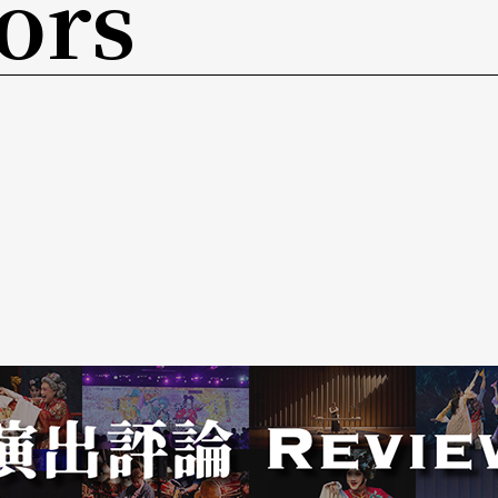
ors
走了，沒有聽到什麼人罵他或指責他，就是嘆息和
歲。在眾人注意過的海專操場上，從他不需要幫助
的風，吹痛著每一個關心他的人，痛了好久……
常忘了。