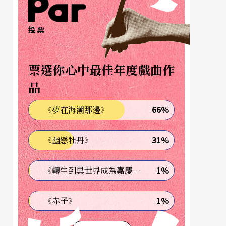
投票
票選你心中最佳年度戲曲作
品
66%
《夢在海潮那邊》
31%
《幽戀牡丹》
1%
《轉生到異世界成為嘉慶君—發現我的祖先是詐騙集團!?》
1%
《赤子》