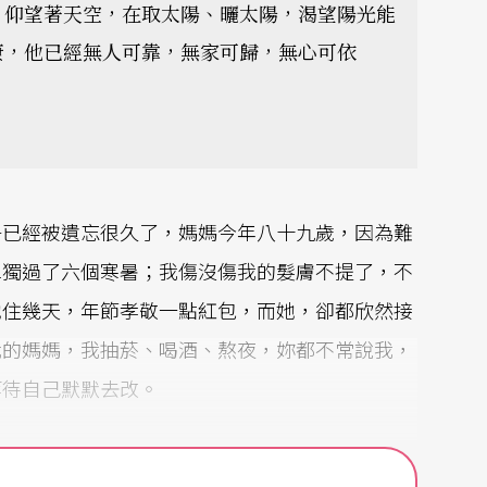
，仰望著天空，在取太陽、曬太陽，渴望陽光能
康，他已經無人可靠，無家可歸，無心可依
乎已經被遺忘很久了，媽媽今年八十九歲，因為難
單獨過了六個寒暑；我傷沒傷我的髮膚不提了，不
她住幾天，年節孝敬一點紅包，而她，卻都欣然接
我的媽媽，我抽菸、喝酒、熬夜，妳都不常說我，
等待自己默默去改。