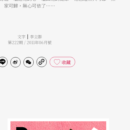
家可歸，無心可依了……
|
文字
李立群
第222期 / 2011年06月號
收藏