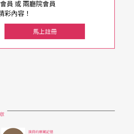
費會員 或 兩廳院會員
級的學生，才十八九歲，有著一個倒三角的胸部，
精彩內容！
裡白條，在足球場上，也能見他風一般地得分，他
，「陽光」就是他！條件就這麼好。少年老成的面
馬上註冊
有氣，連男生都會願意多看他兩眼，青春痘都還沒
種「鋼絲」，就是集體械鬥，斷胳臂斷腿，讓父母
項目有很多，有貴的，有便宜的，還有比刮骨鋼刀
——強力膠。
看不到他，他那風一般會發光的身體。他的父母應
章
吧？朋友開始離開他，學業跟他一點關係也沒有
他蒼老了，不理人了，臉上的青春痘變得更紅更
演員的庫藏記憶