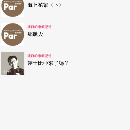
味。
海上花絮（下）
又開始萎縮了；下雨天，他會在操場上狂奔，狂
演員的庫藏記憶
步、進二步的辦法。他的眼睛已經發直，直得找不
那幾天
會徜徉在校園中，甚而寬衣解帶地，把制服脫在地
同學看在眼裡震驚而傷心，沒有人知道該怎麼辦。
演員的庫藏記憶
莎士比亞來了嗎？
看到他，光著上身，胸上、背上似乎都長滿了痘
望著天空，在取太陽、曬太陽，渴望陽光能再進到
經無人可靠，無家可歸，無心可依了，孤單的，孤
望望，又默默地抬起臉曬著太陽……