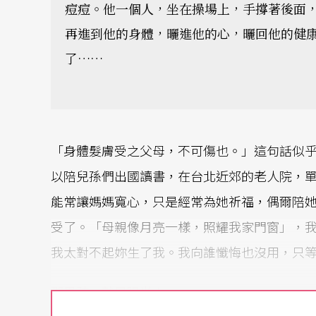
痘痘。他一個人，坐在操場上，手撐著後面
再進到他的身體，曬進他的心，曬回他的健
了……
「身體髮膚受之父母，不可傷也。」這句話似
以陪兒孫們出國讀書，在台北近郊的老人院，
能常讓媽媽寬心，只是經常為她祈福，偶爾陪
受了。「母親像月亮一樣，照耀我家門窗」，
我太對不起妳生了我。我向誰懺悔也沒用，只
那男孩，就是陽光！