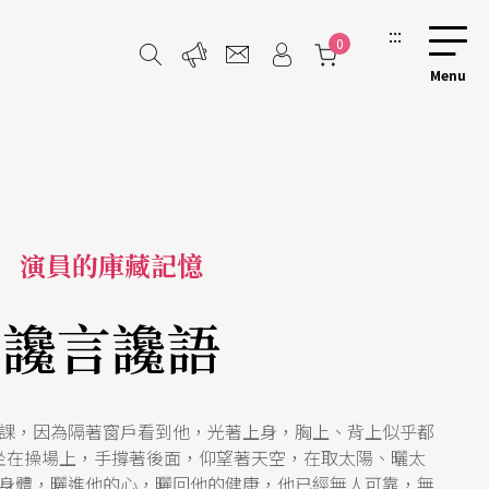
:::
0
演員的庫藏記憶
讒言讒語
課，因為隔著窗戶看到他，光著上身，胸上、背上似乎都
坐在操場上，手撐著後面，仰望著天空，在取太陽、曬太
身體，曬進他的心，曬回他的健康，他已經無人可靠，無