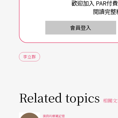
歡迎加入 PAR付
那一年，在海專還在念三年級，看到一個二年
閱讀完整
十足一塊運動員的料子，在游泳池裡，他像浪
不是一個充滿陽光的男孩兒，他就是「陽光」
會員登入
容，偶而見他靦腆地笑一下，身體有光，行走
長完呢！
李立群
那個年代，許多學校，總有一些孩子會走上那
痛心；或者是吸毒……我們大概都知道吸毒的
更可怕的毒品，它既便宜，又普遍，就是那個
聽說他吸起強力膠了，游泳池、足球場很快就
Related topics
相關文
該也知道了，無奈吧？學校教官也知道，無法
了。身上總是揣著塑膠袋，和一條一條的膠。
演員的庫藏記憶