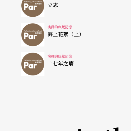
大，擠出來都是強力膠，一開口說話充滿了膠
立志
人們正在為他的改變而錯愕的時候，他的身體
演員的庫藏記憶
呼，還是狂哭，同學們只是看著，沒人有進一
海上花絮（上）
回原來的焦點，寶貴的頭髮自然脫落，他還是
上走著、晃著，偶而悲傷地嘶喊著，讓年輕的
演員的庫藏記憶
十七年之癢
陽光，能再曬進他的心嗎？
有一天，我在教室裡無心上課，因為隔著窗戶
痘。他一個人，坐在操場上，手撐著後面，仰
他的身體，曬進他的心，曬回他的健康，他已
單的像一個完全無助的靈魂，他向四周無力地