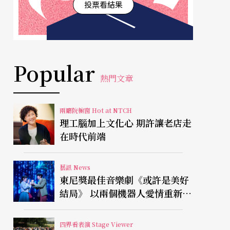
投票看結果
Popular
熱門文章
兩廳院櫥窗 Hot at NTCH
理工腦加上文化心 期許讓老店走
在時代前端
藝訊 News
東尼獎最佳音樂劇《或許是美好
結局》 以兩個機器人愛情重新凝
視有限人生
四界看表演 Stage Viewer