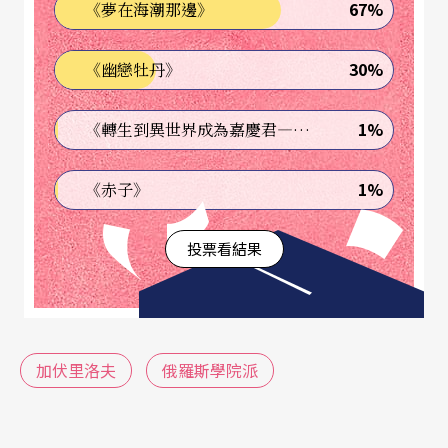
67%
《夢在海潮那邊》
著，有時臉上的表情像默劇的生動，有時在狂風驟
雨似的樂段（如F大調Op .15之1），他臉上甚至呈
30%
《幽戀牡丹》
現如廿世紀畫家孟克的《吶喊》似的驚嚇表情！如
此前衛立異的鋼琴家，這樣戲劇化地詮釋蕭邦，恐
1%
《轉生到異世界成為嘉慶君—發現我的祖先是詐騙集團!?》
怕令傳統看慣國際蕭邦大賽得獎主演出的人聽不下
1%
《赤子》
去。
投票看結果
如果抽離了那誇張的肢體語言，單用耳不用眼去
看，就可發現只要是加洛里洛夫手指所觸碰過的音
符，它們都音色極細緻，他所有的音樂都是來自內
心的感觸與思考的想像，他的手像一直鵝毛筆那麼
加伏里洛夫
俄羅斯學院派
柔軟，指頭卻像蜻蜓點水般快捷，而激昂磅礡的音
響更是讓人回想起他是柴科夫斯基金牌獎的事實，