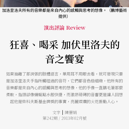
加洛里洛夫所有的音樂都是來自內心的感觸與思考的想像。（鵬博藝術
提供）
演出評論 Review
狂喜、喝采 加伏里洛夫的
音之饗宴
如果抽離了那誇張的肢體語言，單用耳不用眼去看，就可發現只要
是加洛里洛夫手指所觸碰過的音符，它們都音色極細緻，他所有的
音樂都是來自內心的感觸與思考的想像，他的手像一直鵝毛筆那麼
柔軟，指頭卻像蜻蜓點水般快捷，而激昂磅礡的音響更是讓人回想
起他是柴科夫斯基金牌獎的事實，亮麗燦爛的火花振動人心。
|
文字
陳慧娟
第242期 / 2013年02月號