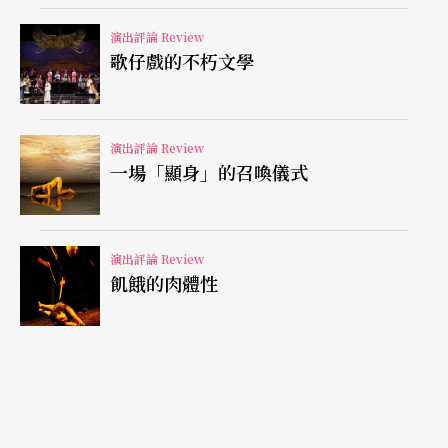
洛夫所言「作曲家最內裡的沉痛」，由低音部堆疊
演出評論 Review
不斷至高音部的十六分音符，彷彿象徵著一種從壓
歌仔戲的不朽文學
抑中衍生的「爆發性」，和掙扎，真的是有被極權
統治過的人，才了解俄國音樂的生命色彩，鋼琴家
演出評論 Review
穩定地變化著音色與音樂意念，完全不同於上半場
一場「顯身」的召喚儀式
的自由氣息，有條理而肅穆的賦格樂段，或狂放宏
偉的大塊和弦，都深深地考驗著鋼琴家的演奏功
演出評論 Review
力。
飢餓的肉體性
對比強烈令人納悶 大師琴音令人期待
無可厚非，演奏家因為揣摩作家意念，如此下功
夫，不僅親手撰文曲目解說，甚至一度暫停他的演