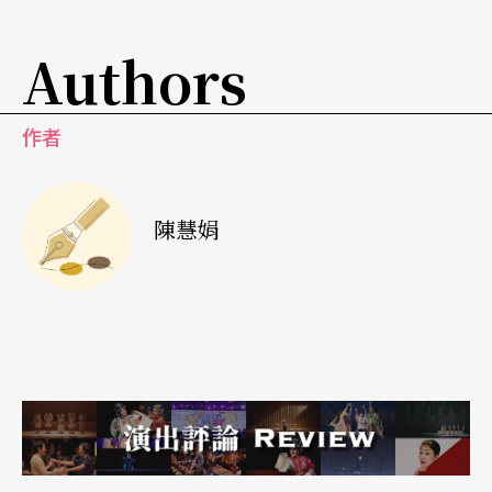
奏生涯，只為著那「求真」的內心，甚為難得。但
是，將蕭邦的音樂彈奏得「過於」想像，在鋼琴家
Authors
個人而言當然非常盡心；但是就當時蕭邦的時代或
者傳記上的蕭邦性格而言，這樣的「過於想像」似
作者
乎悖離了蕭邦最美的詩性，太過戲劇性而且神經質
不穩定的氣質，似乎把蕭邦的詩意轉變成了現代詩
陳慧娟
的質地，太過於對比強烈了！筆者並不以為妥，並
深感納悶惋惜。
但是，期盼這樣的鋼琴鬼才，能為我們帶來更多他
充滿火花的鋼琴饗宴，見識他錄音獨鍾的巴赫、史
克里亞賓等作品，分享他思路精密的詮釋，和嚴峻
的
俄羅斯學院派
紮實的傳承，且讓我們向大師致