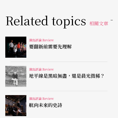
亮麗燦爛的火花振動人心（如C小調 Op.48之1）。
我深信聽眾不見得偏好他的怪異行徑，而是他的琴
Related topics
相關文章
聲真是有那吸引人極至的魔力存在。
下半場唯一曲目浦羅柯菲夫《第八號奏鳴曲》，應
演出評論 Review
要翻新前需要先理解
該是台灣首演，因為這首曲子的技巧和表達都十分
地深奧，幸而有加伏里洛夫所帶來的一些他所記錄
下來的想法，否則我們這些聽眾可能真的如他所
演出評論 Review
地平線是黑暗無盡，還是晨光微稀？
言：「只能有表面的認知及乏善可陳。」那就真的
太可惜了。無論如何，加伏里洛夫與生俱來的敏銳
批判精神，透過他的十指，我們也多少意識到他的
演出評論 Review
航向未來的史詩
詮釋方向。帶著不明色彩而向上爬升的主題，大量
半音所顯示的不安個性，冷冷的色彩透露如加伏里