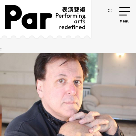
跳到主要內容區塊
網站導覽
:::
:::