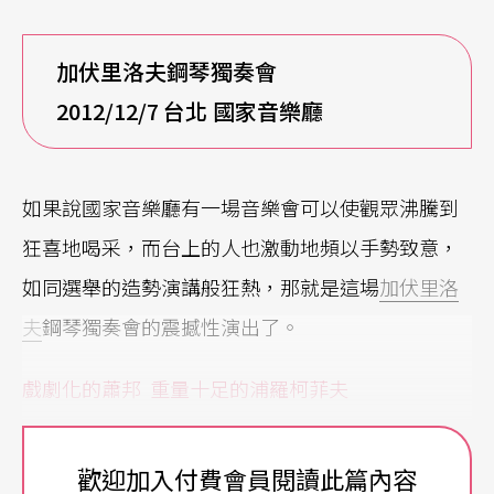
加伏里洛夫鋼琴獨奏會
2012/12/7
台北 國家音樂廳
如果說國家音樂廳有一場音樂會可以使觀眾沸騰到
狂喜地喝采，而台上的人也激動地頻以手勢致意，
如同選舉的造勢演講般狂熱，那就是這場
加伏里洛
夫
鋼琴獨奏會的震撼性演出了。
戲劇化的蕭邦 重量十足的
浦羅柯菲夫
曲目的安排，獨特地由一連串蕭邦《夜曲》演出整
歡迎加入付費會員閱讀此篇內容
個上半場，如同一些鋼琴家以一連串不同調性的巴