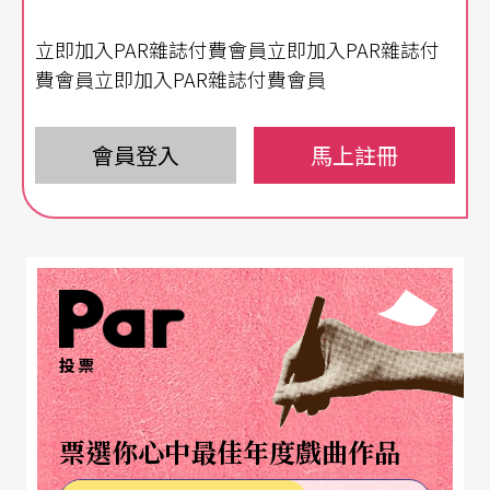
赫前奏與賦格，或互相對比的史卡拉第奏鳴曲般，
立即加入PAR雜誌付費會員立即加入PAR雜誌付
這樣串起蕭邦調色盤似的組合，也是少有的安排。
費會員立即加入PAR雜誌付費會員
加伏里洛夫以無比的戲劇性來呈現這些《夜曲》的
組合。整場音樂會是以細微無比的極弱音表現出主
會員登入
馬上註冊
題，似乎一切是模糊或遙遠，或深藏在內心的意象
浮現而已，不似一般鋼琴家以清晰的旋律性表達，
而似乎是表達一篇篇心靈日記。這具象化後的《夜
曲》，就呈現較類似現代藝術的風貌，有時以抽象
的句法替代旋律感，以對比極大的稜角取代抒情
投票
#
風，以思考的氣質取代流暢（如
C小調Op.15之2便
是），如此幽默詼諧，恐怕連蕭邦聽了也會心一
票選你心中最佳年度戲曲作品
笑。整個彈奏過程，他從頭到腳的肢體都在演出