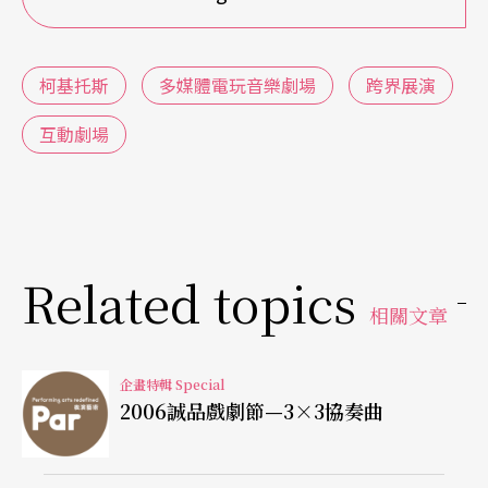
作品，觀者看到人類與科技、身體與機器，甚至機
械仿生物之間的混合，或乃至於各種雜交的現象，
柯基托斯
多媒體電玩音樂劇場
跨界展演
以此作為人類生存樣態的探討。換言之，此展以藝
術創作形式為策略，不僅關注因各種科技之間的發
互動劇場
展與交合，而產生之人類形貌的改變，更闡述了人
類與虛擬科技之間的雜交現象。
然而，《柯基托斯》劇場中的敘事策略與展覽之間
Related topics
似有斷裂之虞。後人類的科技身體（尤其在黃贊倫
相關文章
的作品中）不僅印證了身體的形式從未消失，甚至
企畫特輯 Special
更讓身體成為後人類存在的主要依據。但在《柯基
2006誠品戲劇節—3×3協奏曲
托斯》音樂劇場中的敘事內容則是強調身體、情
感、記憶被機器人取代的二元對立思維，而使得人