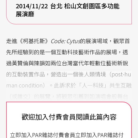
2014/11/22
台北 松山文創園區多功能
展演廳
走進《柯基托斯》
Code: Cytus
的展演場域，觀眾首
先所經驗到的是一個互動科技藝術作品的展場，透
過黃贊倫與陳韻如兩位台灣當代年輕數位藝術新銳
的互動裝置作品，營造出一個後人類情境（post-hu
man condition）。此訴求於「人—科技」共生互融
（或雜交）的展覽，將觀眾引薦到如演唱會般舞台
設計的劇場空間。作為一齣將電玩遊戲元素融入多
歡迎加入付費會員閱讀此篇內容
媒體音樂劇場的實驗性作品，《柯基托斯》描繪著
當人類生命結束之後，將遺願託付給機器人代為執
立即加入PAR雜誌付費會員立即加入PAR雜誌付