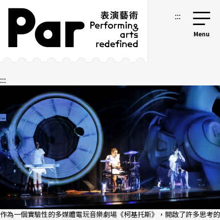
跳到主要內容區塊
網站導覽
:::
:::
作為一個實驗性的多媒體電玩音樂劇場《柯基托斯》，開啟了許多思考的