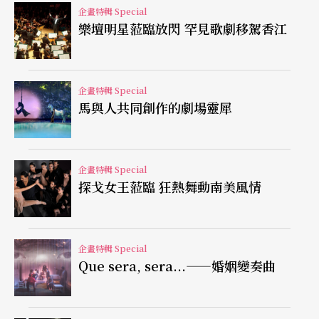
類身體與機器人的科技身體之間的關係顯得格格不
企畫特輯 Special
樂壇明星蒞臨放閃 罕見歌劇移駕香江
入。
作為一個「完整且獨立」的作品仍有待思考
企畫特輯 Special
馬與人共同創作的劇場靈犀
第二、《柯基托斯》指涉出是一個美學性的議題：
「
跨界展演
」（interdisciplinary performance）因
未有任何特定的展現形式，長久以來都存在著實驗
企畫特輯 Special
探戈女王蒞臨 狂熱舞動南美風情
性的氛圍。《柯基托斯》結合了古典音樂的電子
化、電玩遊戲的劇場化，以及觀眾參與的互動化，
試圖展現一個與過去科技表演藝術不同的美學感
企畫特輯 Special
Que sera, sera...——婚姻變奏曲
知。然而，《柯基托斯》直接將許多「已完成」的
作品（黃贊倫、陳韻如、詹嘉華等年輕藝術家既有