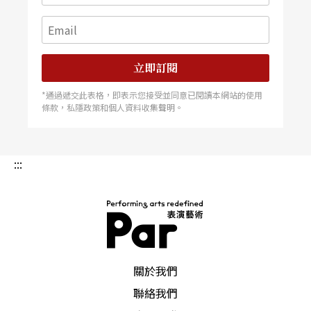
3）因此，儘管《柯基托斯》以「音樂劇場」為主
體，或許也更需思考如何將電玩的美學性元素融於
其中。
立即訂閱
*通過遞交此表格，即表示您接受並同意已閱讀本網站的使用
邀請觀眾互動的過程顯得流於形式
條款，私隱政策和個人資料收集聲明。
第三、《柯基托斯》突顯出一個科技性的議題：倘
若多媒體電玩音樂劇場藝術的沉浸與互動性要求身
:::
體參與於藝術世界之中；那麼，創作者則必須思考
觀者的虛擬身體如何參與於虛擬世界之中。《柯基
托斯》將觀眾分為四組競賽，邀請觀者透過手機互
PAR 表演藝術雜誌
動，參與特定場景中的互動。然而，若我們回到
關於我們
「電玩」這一個重要的形式：電玩遊戲互動性的目
聯絡我們