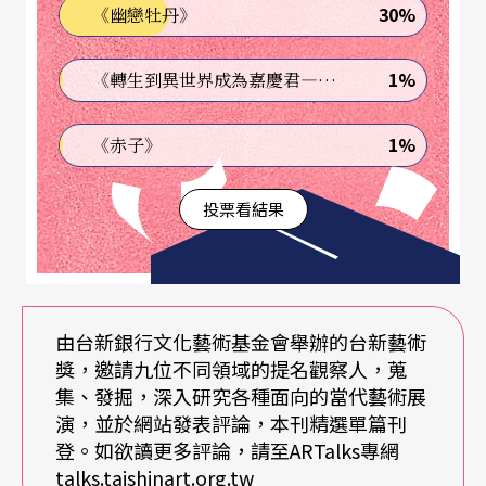
30%
《幽戀牡丹》
斯（Erik Davis）曾言：「倘若人類的歷史是一部關
於人類物種擺脫猿人成為天使，或者，如尼采所
1%
《轉生到異世界成為嘉慶君—發現我的祖先是詐騙集團!?》
言，是關於從野獸轉變成超人的故事。那麼，它也
1%
《赤子》
應該是一則攸關人們變成機器的故事。這個人類的
宿命其實早已根植於近年來人類的進化史之中。
投票看結果
（註1）」在此科技現在進行式之中，一項極為顯著
的徵候（symptom）便是「界線的瓦解」——人類
與動物、人類與機器、自然與非自然、空間之間的
由台新銀行文化藝術基金會舉辦的台新藝術
界線都將消失不見。（註2）如此介於科技與自然之
獎，邀請九位不同領域的提名觀察人，蒐
間、人類與機器之間界線的抹滅，正如戴維斯所
集、發掘，深入研究各種面向的當代藝術展
演，並於網站發表評論，本刊精選單篇刊
言，是一個攸關人類逐漸轉向、變成機器的過程。
登。如欲讀更多評論，請至ARTalks專網
在《柯基托斯》的展出中，透過黃贊倫與陳韻如的
talks.taishinart.org.tw