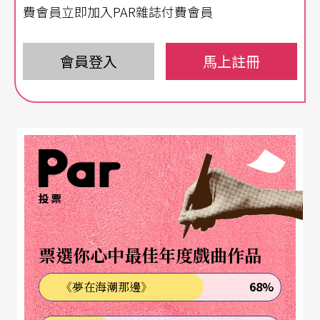
行，促使機器人進一步開始讀取人類記憶與情緒之
費會員立即加入PAR雜誌付費會員
際，所產生的衝突與矛盾。《柯基托斯》試圖打造
出「走進劇場猶如走入電玩世界」的表現形式，透
會員登入
馬上註冊
過每個人手中的智慧型手機，親自參與舞台上的電
玩世界。而此一實驗性作品不僅將電玩音樂帶入到
劇場內，更提呈出當代「數位表演—科技劇場」所
思考的哲學性、美學性與科技性的議題。
闡述了人類與虛擬科技之間的雜交現象
投票
第一、《柯基托斯》提呈出一個哲學性的議題：從
票選你心中最佳年度戲曲作品
互動裝置展、走進劇場中詹嘉華的互動裝置，以及
68%
《夢在海潮那邊》
劇情中所描繪的人類生存狀態，《柯基托斯》表意
著科技消弭了人類與機器間的隔閡。艾瑞克．戴維