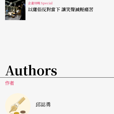
的作品）重新並置於此音樂劇場之中，並試圖與邱
企畫特輯 Special
以庸俗反對當下 讓笑聲減輕痛苦
㜋淳的音樂相互融合，看似對「科技與人性」探討
的命題一致，然《柯基托斯》作為一個「完整且獨
立」的作品，仍有待思考。
較為矛盾的是，《柯基托斯》讓表演者的存在幾乎
隱沒於電子音樂、影像投映，與聲光特效之中，並
突顯邱㜋淳的音樂元素成為主角的安排策略，一方
Authors
面試圖展現出「數位表演—科技劇場」以逃脫一切
既定的規範、限制、結構與儀式時的傳統窠臼；然
作者
而，另一方面，過於擁擠的影音元素顯得過於「機
械化」，在極度人為製造（artificiality）的場景裡，
邱誌勇
觀者完全通過聲響震撼、強烈的光影煽動，進入如