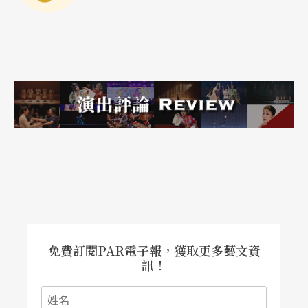
處於無人荒漠之境般的無感，猶如將觀眾丟入一種
虛無主義式情緒之中。
更重要的是，遊戲作為一種藝術形式，玩家在遊戲
中獲得愉悅，這種愉悅感是視遊戲設計而定；以多
媒體電玩遊戲而言，玩家所獲得的快感會因為它在
圖像、聲音與情節等環節設定的藝術性（artistic qu
ality）而增強。從美學的觀點而言，藝術與遊戲之
間的主要差異在於：一件藝術品的好壞，主要是依
作品是否具有自我更新（self-renewal）的潛力而
定，但是電玩遊戲（即便是最好的）卻永遠都意味
免費訂閱PAR電子報，獲取更多藝文資
訊！
著要「被打敗」（beaten），因為一旦玩家完成了
所有任務，那麼他就沒有任何理由再玩一遍。（註