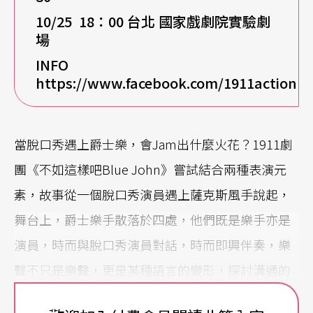
10/25 18
：00 台北 國家戲劇院實驗劇
場
INFO
https://www.facebook.com/1911action
當脫口秀遇上爵士樂，會Jam出什麼火花？1911劇
團《不如這樣吧Blue John》嘗試結合兩種表演元
素，故事從一個脫口秀演員遇上薩克斯風手說起，
舞台上，爵士樂手散落於四處，他們既是樂手亦是
演員，時而與脫口秀演員對話，時而即興伴奏，樂
聲不只是樂聲，更是某種語言的變形，探討溝通的
可能與不可能，延伸出人與人、人與社會之間的寂