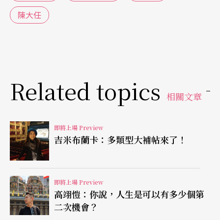
止盡的嘴炮來隱匿自己的無助，滔滔不絕的語言底
陳大任
下，其實躲藏著一個渴望被理解的孤獨靈魂。「一
旦打開了門，走進了這個層次，馮勃棣的劇本便一
下意象紛呈了起來。」
Related topics
聽覺處理是一大挑戰，陳大任特別找來蔣韜編寫音
相關文章
樂，並指揮爵士樂團演出。現場樂團與薩克斯風
手，形成兩種語言的對比。陳大任說，現場樂隊代
即將上場 Preview
表的是現代人浮誇卻很空洞的話語，呼應第一種說
吉米布蘭卡：多類型大補帖來了！
話的層次──「大話」。對照在光譜另一端的，是
薩克斯風手純粹的、單一的聲調，雖然沒有語言，
即將上場 Preview
卻是真正的自我解剖，難以企求的「真心話」。
高翊愷：你說，人生是可以有多少個第
二次機會？