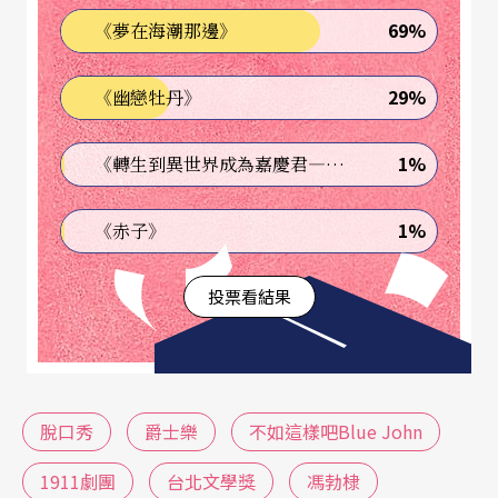
強調即興與互動的脫口秀演出，落實在文本上，更
69%
《夢在海潮那邊》
需要精準的語言節奏與策略。馮勃棣深受饒舌音樂
29%
《幽戀牡丹》
的啟發，他認為，語言是一種音樂性的存在，不論
是獨白、對話，都要考慮台詞的音樂性來進行書寫
1%
《轉生到異世界成為嘉慶君—發現我的祖先是詐騙集團!?》
與編排，連標點符號都是呼吸上的暗示。「劇本試
圖營造文字、脫口秀與音樂的互動與交流，希望音
1%
《赤子》
樂就是文字的一部分，兩相交融不分你我。裡面甚
投票看結果
至有薩克斯風與人的對話，類似『神交』的感
受。」
樂團與薩克斯風手的兩種「話」
脫口秀
爵士樂
不如這樣吧Blue John
導演
陳大任
說，馮勃棣永遠書寫著寂寞，角色用無
1911劇團
台北文學獎
馮勃棣