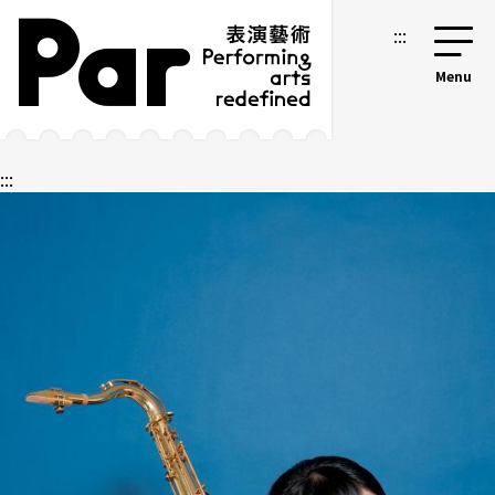
跳到主要內容區塊
網站導覽
:::
:::