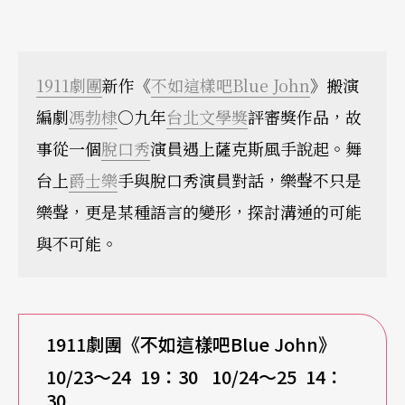
1911劇團
新作《
不如這樣吧Blue John
》搬演
編劇
馮勃棣
○九年
台北文學獎
評審獎作品，故
事從一個
脫口秀
演員遇上薩克斯風手說起。舞
台上
爵士樂
手與脫口秀演員對話，樂聲不只是
樂聲，更是某種語言的變形，探討溝通的可能
與不可能。
1911
劇團《不如這樣吧Blue John》
10/23
～24 19：30 10/24～25 14：
30