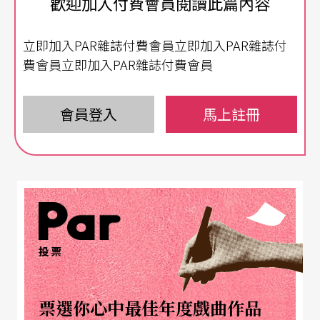
歡迎加入付費會員閱讀此篇內容
寞處境。
立即加入PAR雜誌付費會員立即加入PAR雜誌付
試圖營造文字、脫口秀與音樂的互動
費會員立即加入PAR雜誌付費會員
《不如這樣吧Blue John》是二○○九年台北文學獎
評審獎作品，編劇馮勃棣的另一個身分，是脫口秀
會員登入
馬上註冊
與饒舌表演者，此劇想法即是他在Comdey Club的
實戰經驗。六年後搬演此劇，馮勃棣說，他做了百
分之五十的重寫，「一部分是脫口秀的修整，當年
的幽默感與喜劇拍如今看來已顯得不足，調動之後
更加聰明與輕巧。再者，六年前的『當代性』已不
投票
適用於今日，加上太陽花學運之後，社為氛圍的改
變，改寫後的劇本更能與當下連結。」
票選你心中最佳年度戲曲作品