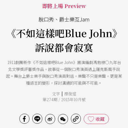
即將上場 Preview
脫口秀、爵士樂互Jam
《不如這樣吧Blue John》
訴說都會寂寞
1911劇團新作《不如這樣吧Blue John》搬演編劇馮勃棣○九年台
北文學獎評審獎作品，故事從一個脫口秀演員遇上薩克斯風手說
起。舞台上爵士樂手與脫口秀演員對話，樂聲不只是樂聲，更是某
種語言的變形，探討溝通的可能與不可能。
|
文字
廖俊逞
第274期 / 2015年10月號
收藏