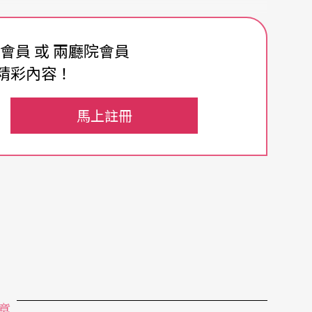
費會員 或 兩廳院會員
精彩內容！
馬上註冊
章