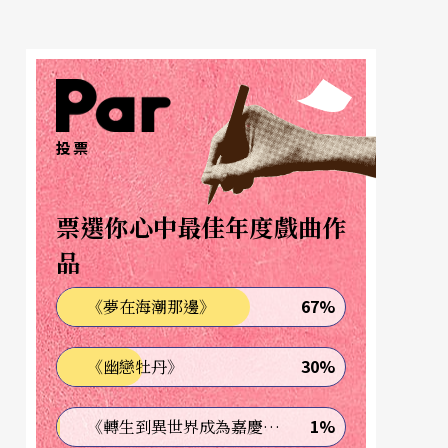
投票
票選你心中最佳年度戲曲作
品
67%
《夢在海潮那邊》
30%
《幽戀牡丹》
1%
《轉生到異世界成為嘉慶君—發現我的祖先是詐騙集團!?》