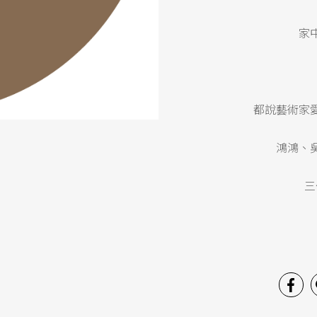
家
都說藝術家
鴻鴻、
三