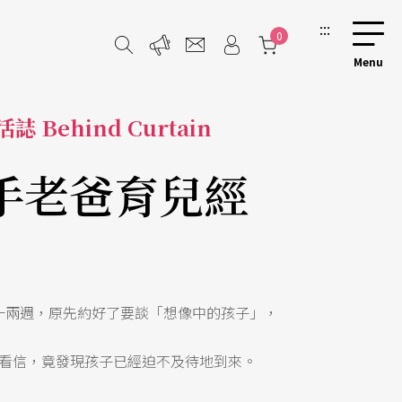
:::
0
誌 Behind Curtain
手老爸育兒經
一兩週，原先約好了要談「想像中的孩子」，
看信，竟發現孩子已經迫不及待地到來。