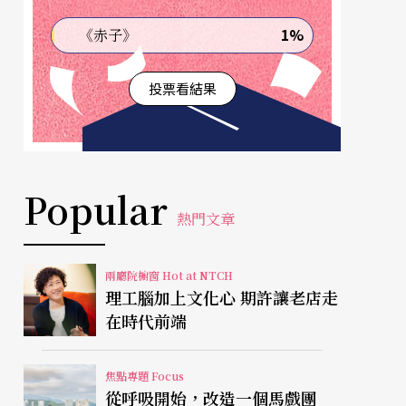
1%
《赤子》
投票看結果
Popular
熱門文章
兩廳院櫥窗 Hot at NTCH
理工腦加上文化心 期許讓老店走
在時代前端
焦點專題 Focus
從呼吸開始，改造一個馬戲團