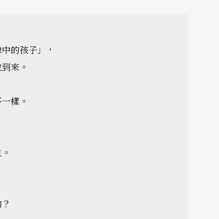
像中的孩子」，
地到來。
不一樣。
生。
的？