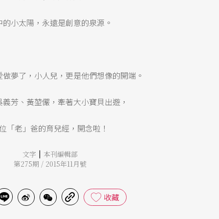
中的小太陽，永遠是創意的泉源。
愛做夢了，小人兒，更是他們想像的開端。
吳義芳、黃堃儼，牽著大小寶貝出遊，
位「老」爸的育兒經，開念啦！
|
文字
本刊編輯部
第275期 / 2015年11月號
收藏