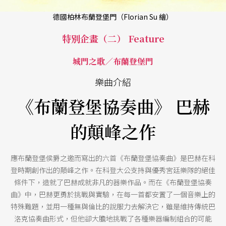
德國柏林布蘭登堡門（Florian Su 繪）
特別企畫（二） Feature
城門之歌／布蘭登堡門
樂曲介紹
《布蘭登堡協奏曲》 巴赫
的顛峰之作
應布蘭登堡侯爵之邀而寫出的六首《布蘭登堡協奏曲》是巴赫在科
登時期創作出的顛峰之作。在科登大公支持與優秀宮廷樂隊的絕佳
條件下，造就了巴赫成就非凡的器樂作品。而在《布蘭登堡協奏
曲》中，巴赫更勇於挑戰與實驗，在每一首都安置了一個音樂上的
特殊難題，並用一種無與倫比的說服力去解決它，雖是維持傳統巴
洛克協奏曲形式，但他卻大膽地挑戰了各種樂器編制組合的可能