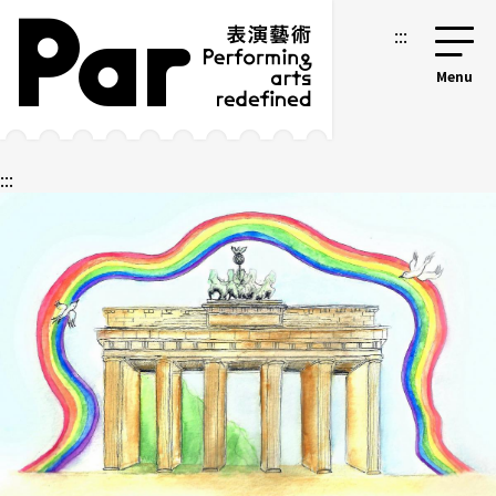
跳到主要內容區塊
網站導覽
:::
:::