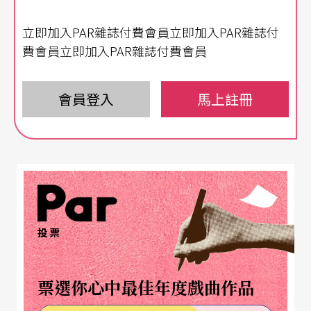
新作品表現出濃厚的興趣。於是希望巴赫為他創作
立即加入PAR雜誌付費會員立即加入PAR雜誌付
作品。巴赫大概花了三年時間，來做這個委託創
費會員立即加入PAR雜誌付費會員
作，在一七二一年初，他寄出了這六首協奏曲，而
顯然這些作品在科登已經與樂手們嘗試排練過了。
會員登入
馬上註冊
一七二一年三月廿四日，布蘭登堡侯爵在卡爾斯巴
德以他熟悉的法語對科登大公利奧波寫道：「殿下
賜給我這孱弱者的精緻的禮物，讓我享受到天堂般
的音樂。」他也深深表示此曲是一種精緻品味的代
投票
表。但是巴赫卻慎重地看待這個評價，因為對他而
言，這個作品並非只是一種「精緻品味」的呈現，
票選你心中最佳年度戲曲作品
而是他在科登時期一個深具代表性的非凡作品。作