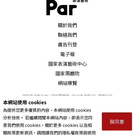
PAR 表演藝術雜誌
關於我們
聯絡我們
廣告刊登
電子報
國家表演藝術中心
國家兩廳院
網站導覽
國家表演藝術中心國家兩廳院《PAR表演藝術》版權所有
本網站使用 cookies
©
2022
Performing arts redefined. All Rights Reserved
為提供您更多優質的內容，本網站使用 cookies
統一編號 Tax Id number 00973926
分析技術。 若繼續閱覽本網站內容，即表示您同
本站所提供相關演出資訊，如有異動應以主辦單位公告為準。
我同意
意我們使用 cookies，關於更多 cookies 以及相
服務條款
｜
隱私權聲明
｜
著作權聲明
關政策更新資訊，請閱讀我們的隱私權政策與使用