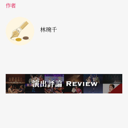
中，巴赫特別在每一首都安置了一個音樂上的特殊
作者
難題，然後用一種無與倫比的說服力去解決它。創
作雖然是維持傳統的巴洛克協奏曲形式，但在此形
林琬千
式下巴赫卻大膽地挑戰了各種樂器編制組合的可能
性，可以說將器樂的複音音樂創作帶到了一個顛
峰。只是當時委託這部作品的侯爵，在收到作品之
後是否有非常喜悅，我們無法考證，在布蘭登堡侯
爵的官邸是否有演出過這部作品，也無法完全確
定，只有手稿在當時據說看起來像是完全沒有使用
過的跡象。況且布蘭登堡侯爵的樂手人數似乎也不
足以演出此曲，巴赫的樂譜手稿束之高閣，在侯爵
過世後，輾轉流傳最後落腳在皇家圖書館，也就是
現在的柏林國家圖書館。在廿世紀初最後的定本是