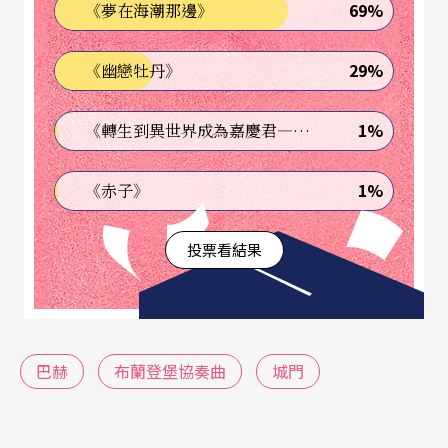
曲家希望呈現一部經過長期醞釀的特殊作品。
69%
《夢在海潮那邊》
《布蘭登堡協奏曲》能夠在科登創作出來，主要的
29%
《幽戀牡丹》
原因是當地的特殊條件，巴赫的雇主，年輕的利奧
波德大公是一個藝術愛好者，他不僅僅懂得欣賞音
1%
《轉生到異世界成為嘉慶君—發現我的祖先是詐騙集團!?》
樂，同時也能夠演奏樂器。在他的宮廷，有一個宮
1%
《赤子》
廷樂隊（Collegium Musicum），其中都是技術精
巧純熟的樂手，能夠演奏巴赫任何艱難的曲子。更
投票看結果
由於當地教會的合唱團，雖有技巧純熟的歌唱家，
但較缺乏適當的舞台以培養演出經驗，讓巴赫幾乎
是被迫創作較多的器樂作品。無庸置疑的，巴赫在
巴赫
布蘭登堡協奏曲
城門
科登時期的確是他創作器樂作品的顛峰時期，不僅
創造了豐富體裁的作品，也嘗試了各種樂器及編制