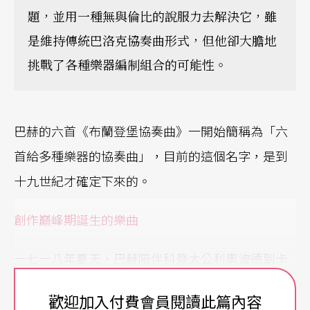
題，並用一種無與倫比的說服力去解決它，雖
是維持傳統巴洛克協奏曲形式，但他卻大膽地
挑戰了各種樂器編制組合的可能性。
巴赫的六首《布蘭登堡協奏曲》一開始簡稱為「六
首給多種樂器的協奏曲」，目前的這個名字，是到
十九世紀才確定下來的。
創作巔峰期誕生的樂曲
一七一八年夏天，巴赫陪伴科登大公利奧波德到卡
爾斯巴德拜訪布蘭登堡大帝的小兒子克里斯提安．
歡迎加入付費會員閱讀此篇內容
路德維希，當時小王子對巴赫這位科登宮廷樂師的