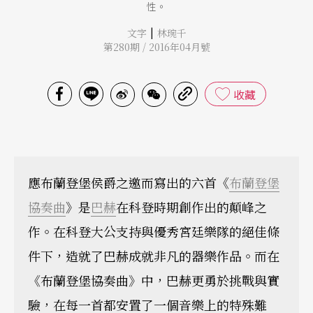
性。
|
文字
林琬千
第280期 / 2016年04月號
收藏
應布蘭登堡侯爵之邀而寫出的六首《
布蘭登堡
協奏曲
》是
巴赫
在科登時期創作出的顛峰之
作。在科登大公支持與優秀宮廷樂隊的絕佳條
件下，造就了巴赫成就非凡的器樂作品。而在
《布蘭登堡協奏曲》中，巴赫更勇於挑戰與實
驗，在每一首都安置了一個音樂上的特殊難