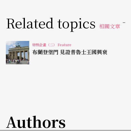
的獨特創作。
Related topics
實驗與挑戰並進
相關文章
在科登時期創作的二聲部與三聲部創意曲，英國與
法國組曲，鋼琴平均律第一冊，這些作品成了鋼琴
特別企畫（二） Feature
布蘭登堡門 見證普魯士王國興衰
音樂的經典，不僅如此，各種奏鳴曲、二重奏、組
曲、小提琴協奏曲，到目前為止都還是絃樂器與管
樂器的重要演奏曲目。這些作品對樂器演奏者的要
求幾乎到了苛求的程度，而科登的樂手也都成為技
巧精湛的演奏者，在這種狀況下，這個宮廷樂隊的
水準幾乎可以勝任巴赫任何一部作品的要求。
Authors
實驗的精神，也普遍存在於《布蘭登堡協奏曲》