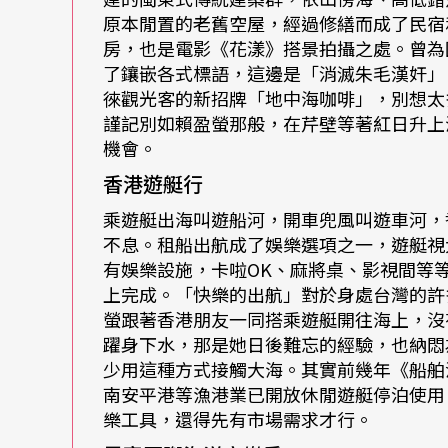
原本閒置的老舊空屋，經過修繕而成了民宿
嶼，從馬祖的南、北竿到香港的長洲島，得閒
房，也是電影《花漾》搭景拍攝之處。曾為
排一次東海岸行程。」對她而言，去海邊好似
了鑲嵌各式標語，這邊是「消滅朱毛漢奸」
徠觀光客的新招牌「地中海咖啡」，別想太
麼熟了，個性大剌剌的她常有幸運收穫，當然
謹記別如賴盈螢那般，在芹壁等著紅日升上
機會。
那次她到馬祖演出，在南竿遇見了名聞遐邇的
香港遊艇行
的山林道路，當時熟識的民宿老闆就帶我們上
乘遊艇出海叫遊船河，開車兜風叫遊車河，
說是介形蟲，其實不只馬祖有，賴盈螢說她在
不息。租船出航成了娛樂選項之一，遊艇視
有娛樂設施，卡啦OK、麻將桌、影視間等
見它在近處或是鑲在浪花的邊緣，白色的海浪
上完成。「快樂的出航」對於身處台灣的許
不同了，「可以看見海面上好像灑了藍色的亮
螢跟著香港朋友一同搭乘遊艇開往海上，沒
細看還有螢光水母。」那次工作結束之後，一
躍身下水，那是她日後難忘的經驗，也納悶
少用這種方式接觸大海。其實前幾年《船舶
都睡不著。民宿外面就是一片海，想說這麼巧
南安平港等漁港業已開放休閒遊艇停泊使用
晚她索性放棄睡眠，再次往海邊去，沿著步行
樂工具，還得先有市場需求才行。