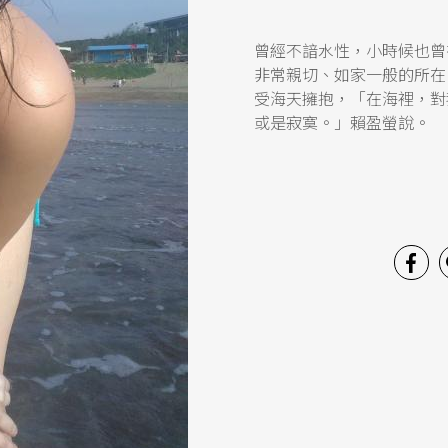
曾經不諳水性，小時候也曾
非常親切、如家一般的所在
受海天擁抱，「在海裡，對
或是寂寞。」賴盈螢說。