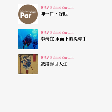
周存活著，跟你一起隨浪飄移，甚至還當你是
藝活誌 Behind Curtain
你個虛實，「那時候突然有一隻魚往我的臉衝
呷一口，好眠
了家裡的寵物（及人類）之外的生物，有那麼
與歌手何韻詩及一票友人們，搭乘遊艇出航海
藝活誌 Behind Curtain
李靖宜 水面下的提琴手
遇片刻，「它大概還不比我的手掌大吧，可是
了。」在排練場、在舞台上，甚至現實生活裡
停，即使是魚「應該也有些什麼意圖吧！」驚
藝活誌 Behind Curtain
戲繪浮世人生
人類可以跟那麼多的生物處在同一個介質裡，
說起在香港的遊艇之行，那是賴盈螢第一次真正置身海上
的幸福感，「香港的人喜歡放假的時候租一艘
他們也不用浮板或是游泳圈，每個人就給你一
對了。」一夥人下水仰泳，聊天搞笑，累了就