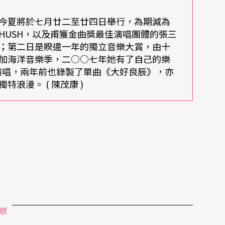
亮，日出呢？原來她們身處北竿島西岸，根本不可
夜的賴盈螢，獨自在海岸苦笑自己不明方位的白
今夏將於七月廿二至廿四日舉行，為期減為
HUSH，以及甫獲金曲獎最佳演唱團體的張三
；第二日是睽違一年的獨立音樂大賞，由十
加海洋音樂季，二○○七年她有了自己的樂
「對我來說那個景象很有趣，從一片漆黑的海洋，
ve演唱，兩年前也錄製了單曲《大好良辰》，亦
轉成透明、清澈的白，甚至也能看見水裡的東
浪漫。 ( 陳茂康 )
泡在海裡看日出的奇特經驗，「看著炙熱的太陽，
許多人嚮往的日常景色，可是要在生活裡親眼目
，每個看日出的記憶她都深切珍惜，她喜歡被海包
的安全。
章
螢在海裡「不覺孤單」的心情，微小的它們就在四