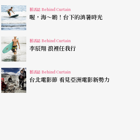
外來過客、路人甲乙，時不時也會來打打招呼、探
藝活誌 Behind Curtain
過來，我快嚇死了，在海中大叫，那是第一次跟除
喔，海～喲！台下的消暑時光
近距離的接觸。」她本來在聊先前去香港工作時，
泳的經驗，話題一轉，突然說起了和海中小魚的相
藝活誌 Behind Curtain
李辰翔 浪裡任我行
很感人耶！我覺得那一剎那，我跟它好像心靈相通
，有個人沒來由地向你靠近，近到四目相交還不稍
慌過後這麼一想也挺感人、頗奇妙的，「在海裡，
藝活誌 Behind Curtain
台北電影節 看見亞洲電影新勢力
這種感覺格外親近。」
的經驗，一種“middle of nowhere”
遊艇，開到海中央就開始玩，把人丟下去什麼的，
條像綜藝節目打人用的海綿長棒，你就跳下去游就
上船吃飯，享受片刻悠閒。這樣的玩法在台灣不算