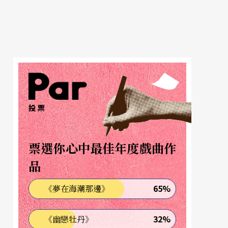
投票
票選你心中最佳年度戲曲作
品
65%
《夢在海潮那邊》
32%
《幽戀牡丹》