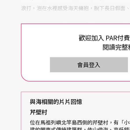
浪打，泡在水裡感受海天擁抱，脫下長日假面
以前還會呼朋引伴一起衝海邊，這幾年覺得人
往，彼此談心或跟自己對話都能聊得深入。一
歡迎加入 PAR付
出發也沒關係，坐捷運到淡水站，順道採買零
閱讀完整
車直奔白沙灣，花點小錢又何妨，放假、放鬆
會員登入
獨處的時候，很輕鬆，也不會覺得孤獨或是寂
腦中湧現出的各種念頭，被水包圍著反而自在
性，小時候也曾有接近溺水的經驗，直到國中
定要游泳，而是類似泡澡般在海中浮沉、與浪
與海相關的片片回憶
芹壁村
在南竿，親見藍眼淚之美
位在馬祖列嶼北竿島西側的芹壁村，有「小
建的閩東式傳統建築群，依山傍海、高低錯
因為工作的關係她走過不少地方，也很幸運地