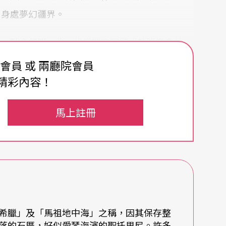
、身處夢幻疆界。
少一點會舒服一些，找個閨密同行或乾脆隻身前
日行程很簡單，沒有負擔、方便就好，睡到下午再
費會員 或 兩廳院會員
食、啤酒，沒交通工具、懶得坐公車就直接招計程
精彩內容！
也給自己放放風。「在海裡，對我來說是真的可以
馬上註冊
寞。」賴盈螢說，相較於待在自己的房間，承受著
許多，「真的是『徜徉』其中。」她其實不諳水
參加泳訓班才終於學會游泳。她所謂的徜徉並不一
共舞，身體隨波漾、心緒放乎流。
希臘」及「馬祖地中海」之稱，因其保存整
落的石厝，好似愛琴海濱的聖托里尼。許多
造訪了許多海濱，從澳門的黑沙海灘到廈門的鼓浪