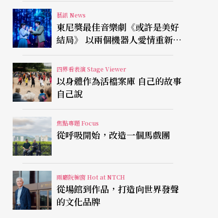
藝訊 News
東尼獎最佳音樂劇《或許是美好
結局》 以兩個機器人愛情重新凝
視有限人生
四界看表演 Stage Viewer
以身體作為活檔案庫 自己的故事
自己說
焦點專題 Focus
從呼吸開始，改造一個馬戲團
兩廳院櫥窗 Hot at NTCH
從場館到作品，打造向世界發聲
的文化品牌