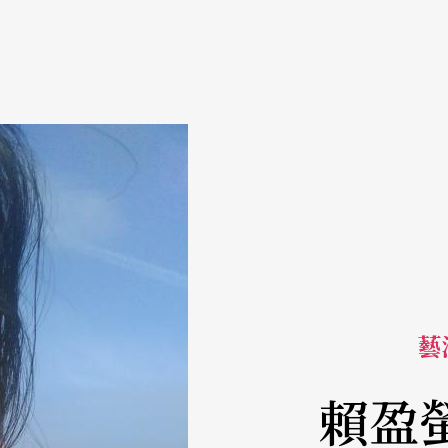
藝活
賴盈