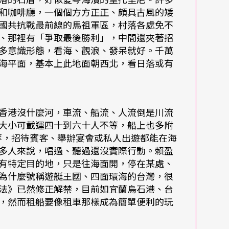
和咖啡廳，一個個方方正正、頗具古風的矮
就去、有海都好，「每年夏天不論如何，一定要安
國共抗戰最前線的馬祖軍區，村落各處免不
一種儀式，使忙亂歸零、讓自我修復。已經跟海那
、那裡有「爭取最後勝利」，中間還夾著招
多意識形態，看海、觀浪、發呆就好。千萬
有時也不免出錯。
海平面，基本上此地面朝西北，看日落或有
藍眼淚，「馬祖以前是軍事用地，留下了很多隱密
山，走他的密徑。」藍眼淚是種夜光藻類，也有一
香港沒什麼河，車流、船流、人流倒是川流
香港的海邊也看過，「如果只是從海岸看，只能看
大小可載運四十到六十人不等，船上也多附
等，招待賓客、舉辦宴會或私人出遊都能在海
帶著一點一點的藍。」然而從山坡上遠望，感覺又
多人來說，唱過、聽過還沒實際行動。賴盈
片那般，一大片、一大片的藍光隨著海浪流轉，仔
有特定目的地，只是往海面開，停在某處、
行人借道北竿停留一天，「我整晚失眠，直到四點
為什麼號稱遊艇王國、四面環海的台灣，很
法》已然修正解禁，目前如宜蘭烏石港、台
！老天爺又要我看海，乾脆撐到天亮等日出。」那
，然而租船要像租車那樣成為簡單便利的玩
並不那麼舒服的礫岸海灘一路漫遊，走著、玩著退