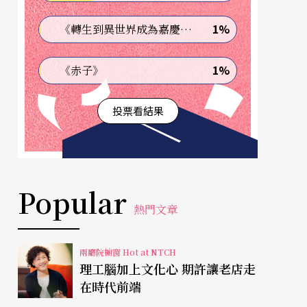
1%
《轉生到異世界成為嘉慶君—發現我的祖先是詐騙集團!?》
1%
《赤子》
投票看結果
Popular
熱門文章
兩廳院櫥窗 Hot at NTCH
理工腦加上文化心 期許讓老店走
在時代前端