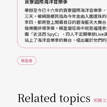
去了疲憊、忘卻了時間，抬頭一看天色早已大
貢寮國際海洋音樂季
能看見白日自海中升起的景色，只剩下整晚熬
舉辦至今已十六年的貢寮國際海洋音樂季，
三天。被網路鄉民指為今年金曲入圍遺珠的
目。
李四，都將登上開幕首日的碧海藍天大舞台
強樂團拼場爭獎。賴盈螢從高中就跑福隆參
海邊的日出她其實看過好幾回，卻從不厭倦，
團「史派西 SpyC」，四人不定期舉辦Li
慢慢變成深藍色，到了天亮之後，可以看見海
站上了海洋音樂季的舞台，唱出屬於他們的獨特
西。」賴盈螢也想起高中時參加海洋音樂季，
從視覺上如此沁涼的海平面升起，我相信這是
賴盈螢
睹，真的好難。」每次去海邊她都要盡興玩浪
圍的感覺，身在水中央的卻能感受被大海支撐
到香港，身處海中央之樂
Related topics
相關文
看著像藍眼淚那樣的海中生物，更加深了賴盈