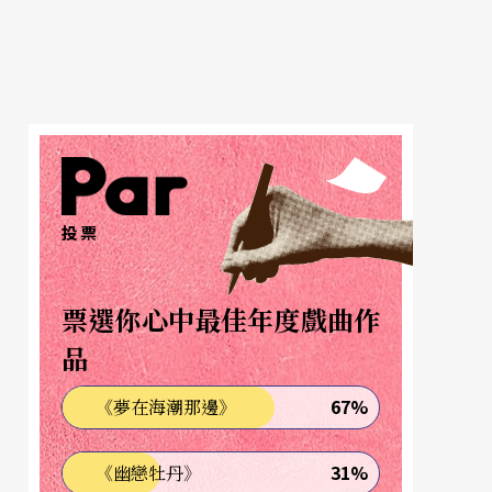
投票
票選你心中最佳年度戲曲作
品
67%
《夢在海潮那邊》
31%
《幽戀牡丹》