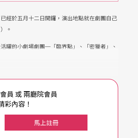
」已經於五月十二日開鑼，演出地點就在劇團自己
」）。
最活躍的小劇場劇團─「臨界點」、「密獵者」、
費會員 或 兩廳院會員
精彩內容！
馬上註冊