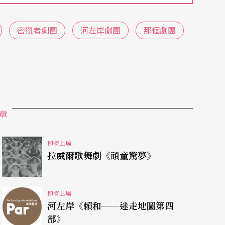
密獵者劇團
河左岸劇團
那個劇團
章
即將上場
拉威爾歌舞劇《頑童驚夢》
即將上場
河左岸《賴和──迷走地圖第四
部》