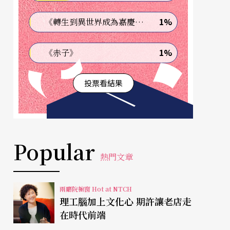
1%
《轉生到異世界成為嘉慶君—發現我的祖先是詐騙集團!?》
1%
《赤子》
投票看結果
Popular
熱門文章
兩廳院櫥窗 Hot at NTCH
理工腦加上文化心 期許讓老店走
在時代前端