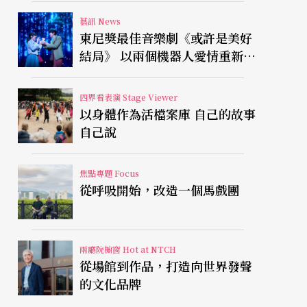
藝訊 News
東尼獎最佳音樂劇《或許是美好
結局》 以兩個機器人愛情重新凝
視有限人生
四界看表演 Stage Viewer
以身體作為活檔案庫 自己的故事
自己說
焦點專題 Focus
從呼吸開始，改造一個馬戲團
兩廳院櫥窗 Hot at NTCH
從場館到作品，打造向世界發聲
的文化品牌