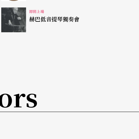
即將上場
赫巴低音提琴獨奏會
ors