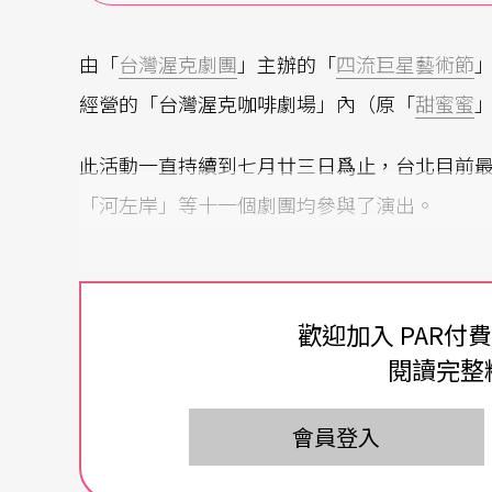
由「
台灣渥克劇團
」主辦的「
四流巨星藝術節
經營的「台灣渥克咖啡劇場」內（原「
甜蜜蜜
此活動一直持續到七月廿三日爲止，台北目前
「河左岸」等十一個劇團均參與了演出。
歡迎加入 PAR付
閱讀完整
會員登入