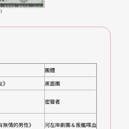
供）
團體
友》
黑面團
密獵者
有無情的男性》
河左岸劇團＆叛艦喋血