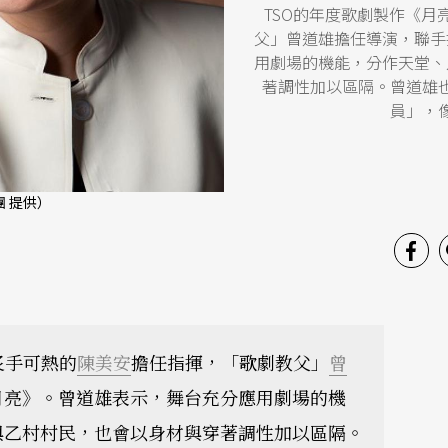
TSO的年度歌劇製作《
父」曾道雄擔任導演，聯手
用劇場的機能，分作天堂、
著調性加以區隔。曾道雄
員」，
 提供）
炙手可熱的
陳美安
擔任指揮，「歌劇教父」
曾
月亮》。曾道雄表示，舞台充分應用劇場的機
與乙村村民，也會以身材與穿著調性加以區隔。