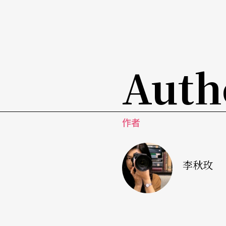
樂對比交錯；當小偷紛紛過世，將瓜分月亮帶
織。這奇幻與多彩的綺麗世界，將在劇終兒童
精心安排飛出的平溪天燈與點點螢火蟲，正如T
旁。
Auth
作者
李秋玫