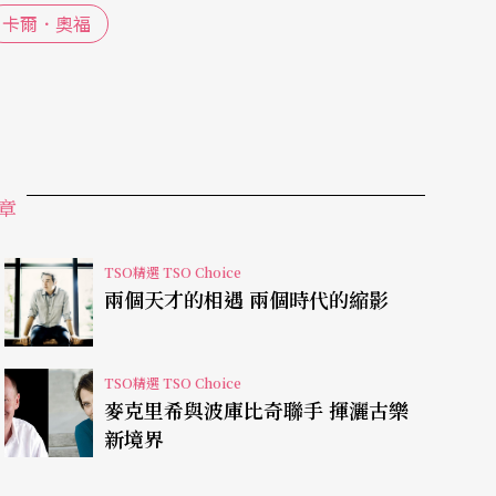
在台上也會有賭博、打架、喝酒、行軍等表演。」
卡爾．奧福
曾道雄的說法，是近似於Singspiel（歌唱
詠歎調，但仍以音樂為主。維持他一貫推廣歌劇的
章
唱之間保留德文說白，並且在適當之處讓歌手以中
進行間，不時冒出與時事呼應的話語，神來一筆的
TSO精選 TSO Choice
劇情，指揮台下開口說德文。台上一句“Das i
兩個天才的相遇 兩個時代的縮影
ist der Mond！”，樓上一句“Wozu dienet
 dienet Der Mond”（月亮就有這麼好用）
TSO精選 TSO Choice
作品，已不知不覺進駐台灣的觀眾心中。
麥克里希與波庫比奇聯手 揮灑古樂
新境界
偷偷走月亮後，讓「失去」與「獲得」的憂愁與歡