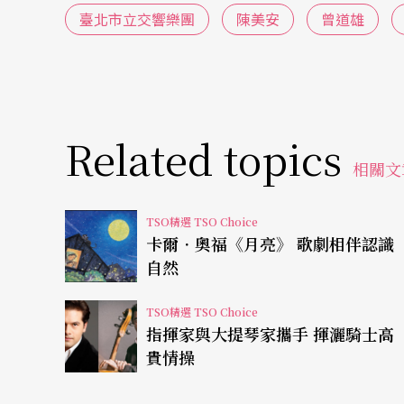
地演戲。我將他們當主角一樣訓練，屆時他們
臺北市立交響樂團
陳美安
曾道雄
從月亮、天燈、螢火蟲 散播音樂美好
《月亮》的劇情常以口述或對話穿插著音樂推移，據
劇）那樣的模式，有說話也有歌唱，沒有太多
Related topics
相關文
原則，他一樣會注重演出的連貫性，在德文歌
文對白來親近觀眾。最令人興奮的是在歌劇的
TSO精選 TSO Choice
譏諷與慧黠總讓觀眾會心一笑。說書人也將搭配著
卡爾．奧福《月亮》 歌劇相伴認識
自然
st der Mond”（這是個月亮！），台下一句“Das 
Der Mond”（月亮做什麼用？）樓下一句“Dazu
TSO精選 TSO Choice
……在反覆誦念與互動中，廿世紀遠在德國的
指揮家與大提琴家攜手 揮灑騎士高
貴情操
正如月亮那般多變又具多面向，乙村的四個小