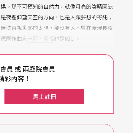
變換。那不可預知的自然力，就像月亮的陰晴圓缺
，是夜裡仰望天空的方向，也是人類夢想的寄託；
們無法直視炙熱的太陽，卻沒有人不曾在漫漫長夜
的德國作曲家
卡爾．奧福
也是如此。
費會員 或 兩廳院會員
《布蘭詩歌》那氣勢磅礡的開頭巨響必定耳熟能
精彩內容！
行天王麥可．傑克森（Michael Jackso
〈The Mass〉的骨幹。他改編自希臘悲劇的
馬上註冊
響樂團
（TSO）去年推出的《聰明的女人》
Die Kl
樣改編自格林童話的《月亮》
Dear Mond
不但充
別出心裁及新穎的語法。