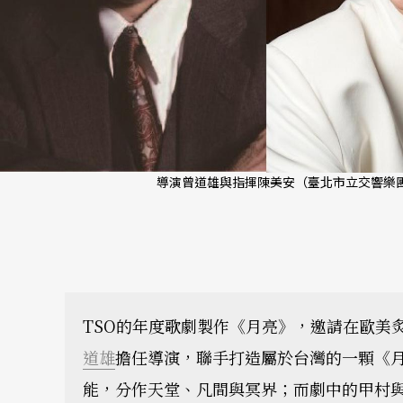
導演曾道雄與指揮陳美安（臺北市立交響樂團
TSO的年度歌劇製作《月亮》，邀請在歐美
道雄
擔任導演，聯手打造屬於台灣的一顆《
能，分作天堂、凡間與冥界；而劇中的甲村