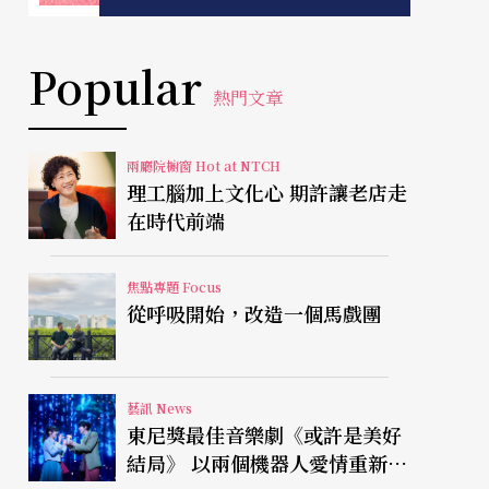
Popular
熱門文章
兩廳院櫥窗 Hot at NTCH
理工腦加上文化心 期許讓老店走
在時代前端
焦點專題 Focus
從呼吸開始，改造一個馬戲團
藝訊 News
東尼獎最佳音樂劇《或許是美好
結局》 以兩個機器人愛情重新凝