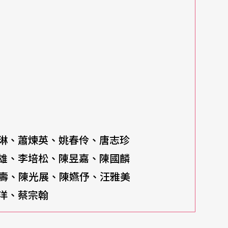
冥界。甲村與乙村的身材與穿著調性都不一樣。曾
格雷哥（El Greco）及揚州八怪的造型，將
為矮胖型以作區隔。」除此之外，陰間的鬼魂則有
世數百年者及剛報到的新人，林林總總的造型不但
像力。
揮陳美安回台領軍。聚集國內知名聲樂家如林中
琳、蕭煉英、姚春伶、唐志珍
外，更邀請多年前與曾道雄在大型音樂歌舞劇《棋
、李培松、陳昱嘉、陳國麟
甄選連合唱團團員也絕不馬虎。曾道雄表示：「我
、陳光展、陳嬿伃、汪雅美
』。他們是我一個一個考進來的。為什麼要強調合
洋、蔡宗翰
一齣歌劇的磐石，不但要會唱歌，也要求獨當一面