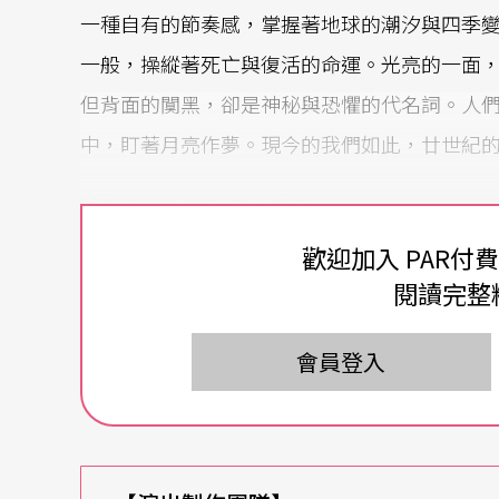
一種自有的節奏感，掌握著地球的潮汐與四季
一般，操縱著死亡與復活的命運。光亮的一面
但背面的闃黑，卻是神秘與恐懼的代名詞。人
中，盯著月亮作夢。現今的我們如此，廿世紀
「陰幽」的美感
老少咸宜
歡迎加入 PAR付
一般人也許不那麼了解奧福，但對於他的作品
閱讀完整
詳。那不僅是電視、電影或廣告常用的配樂，也曾是流
n）全球巡迴演唱會《危險之旅》的開場音樂及單曲
會員登入
歌劇《安蒂岡妮》
Antigonae
，以及
臺北市立交
uge
，也都是深受世人喜愛的創作。而與後者同
滿童趣，若仔細研究，更可發現其屬於廿世紀