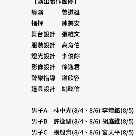
【演出製作團隊】
除了作曲家身分之外，奧福也因為提出專為兒
導演 曾道雄
育家。身處於廿世紀音樂蓬勃發展之交，當所
指揮 陳美安
時，奧福卻反過來使用單純的和聲曲式與原始
舞台設計 張維文
中，作曲家也隱約將兒童音樂教育理論埋在其
服裝設計 高育伯
的配搭，旋律配合節奏型態靈活豐富的運用，
燈光設計 李俊餘
愛，本次製作的導演曾道雄卻不想將觀賞者局
影像設計 徐逸君
聲樂指導 謝欣容
一向在製作中融入思辨的深刻體驗，「歌劇教
道具設計 姚懿倫
但他笑說：「別忘了我曾經是小學老師，教過
事實上是很聰明的。因此這次演出的服裝、布
男子A 林中光(8/4、8/6) 李增銘(8/5)
那般來譁眾取寵。相反地，是要散發如同日本
男子B 許逸聖(8/4、8/6) 胡庭維(8/5)
宜』。」
男子C 張殷齊(8/4、8/6) 宮天平(8/5)