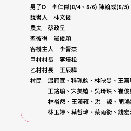
豐富肢體表演 顯示無邊的想像力
男子D 李仁傑(8/4、8/6) 陳翰威(8/5)
說書人 林文俊
舞台充分應用劇場的機能，分作天堂、凡間與
農夫 蔡政呈
道雄說：「甲村村民的形象來自於西班牙畫家埃爾．
聖彼得 羅俊穎
人物稍微變瘦抽高。而相對於甲村，乙村則定
客棧主人 李晉杰
中國古代宮女、日本藝伎等不同身分，也有過
甲村村長 李培松
不可怕，其肢體表演更是處處顯示著無邊的想
乙村村長 王辰驊
為了此次的演出，TSO特聘歐美炙手可熱的指
村民 溫冠宣、程珮鈞、林映旻、王嘉
光、李增銘、許逸聖、胡庭維等人擔任要角之
王銘瑜、宋美嬉、吳玲珠、崔俊雄
王》同台的老搭檔林文俊擔任說書人。人物的
林裕然、王漢雍、洪 諒、簡鴻壽
們的合唱團不叫合唱團，而是『群戲歌唱演員
林玉婷、葉哲瑋、蔡雨衡、錢宏
唱團？因為我服膺古希臘悲劇歌隊的概念，是