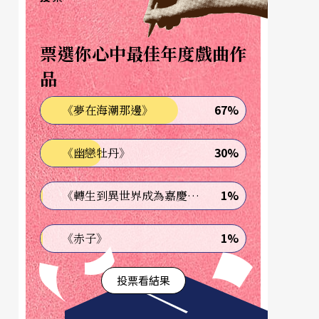
票選你心中最佳年度戲曲作
品
67%
《夢在海潮那邊》
30%
《幽戀牡丹》
1%
《轉生到異世界成為嘉慶君—發現我的祖先是詐騙集團!?》
1%
《赤子》
投票看結果