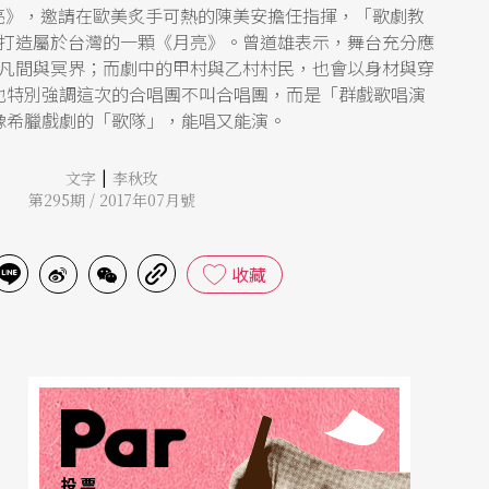
月亮》，邀請在歐美炙手可熱的陳美安擔任指揮，「歌劇教
打造屬於台灣的一顆《月亮》。曾道雄表示，舞台充分應
凡間與冥界；而劇中的甲村與乙村村民，也會以身材與穿
也特別強調這次的合唱團不叫合唱團，而是「群戲歌唱演
像希臘戲劇的「歌隊」，能唱又能演。
|
文字
李秋玫
第295期 / 2017年07月號
收藏
投票