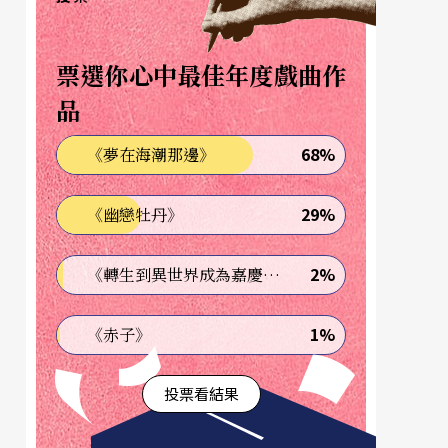
票選你心中最佳年度戲曲作
品
68%
《夢在海潮那邊》
29%
《幽戀牡丹》
2%
《轉生到異世界成為嘉慶君—發現我的祖先是詐騙集團!?》
1%
《赤子》
投票看結果