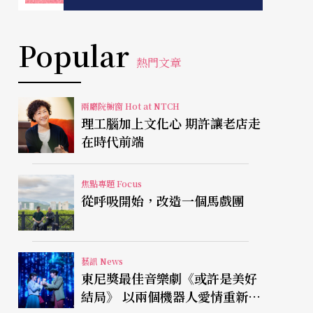
Popular
熱門文章
兩廳院櫥窗 Hot at NTCH
理工腦加上文化心 期許讓老店走
在時代前端
焦點專題 Focus
從呼吸開始，改造一個馬戲團
藝訊 News
東尼獎最佳音樂劇《或許是美好
結局》 以兩個機器人愛情重新凝