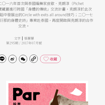
○一六年首次與泰國編舞家皮歇．克朗淳（Pichet
於台北寶藏巖進行跨國「身體的傳統」交流計畫，克朗淳於此次
的Circle with exits all around技巧；二○一七
衍那的身體史詩」專案赴泰國，再度開啟與克朗淳的合作
交流。
|
文字
張慧慧
第295期 / 2017年07月號
收藏
投票