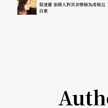
佛像。這座寺廟反映了泰國文化——融合又大
蔡淩蕙 泰國人對其音樂極為虔敬且
自豪
Q：如果用一個關鍵字來描述你所知的泰國當代
A
：
泰國是land of smiles，大家都很愛
少現代人講求積極進取的精神，他們豁達、無
台灣因歷史因素，族群間形成圈，泰國族群更
整個東南亞，但卻源自印度。他們沒有清楚的
國」在一九四九年才正式成立，他們之前是暹
模糊。從他們的歷史，回望自己，會覺得有點
Auth