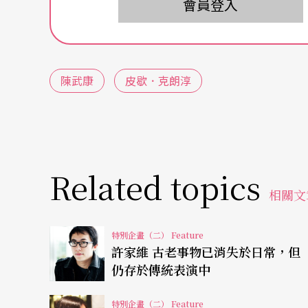
會員登入
Q：對泰國文化、藝術印象最深刻的事，或文化
A
：
我們在當地看了一場演出。開演前，通常他
歇，才知道是因為太久沒有新國王了，新歌還
陳武康
皮歇．克朗淳
作為觀光客，我在各地看見前任拉瑪普密蓬．阿杜德（B
影，廿歲、卅歲、六十歲……那形象接近於神
不可分，他們在現代維持了近乎瘋狂又迷信的
Related topics
相關文
Q：推薦一件你印象最深刻的泰國藝術家作品。
特別企畫（二） Feature
A
：
拉瑪五世是很酷的藝術家，他在位時，是世
許家維 古老事物已消失於日常，但
國的長處，回國後將泰國傳統與現代交融。大城（Ayu
仍存於傳統表演中
hammaprawat）是他在一八七六年下令所
特別企畫（二） Feature