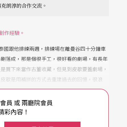
與克朗淳的合作交流。
創作經驗。
泰國跟他排練兩週，排練場在離曼谷四十分鐘車
場剛落成，那是個很手工，很好看的劇場，有長年
來是買下來當作古董收藏，但見到皮歇要蓋劇場，
，皮歇是用補拼的方式去重建過去的回憶，很浪
費會員 或 兩廳院會員
在泰國這是一個很普遍的現象，許多泰國男子都有
精彩內容！
狀態的原因。