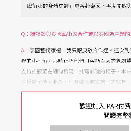
摩衍那的身體史詩」專案赴泰國，再度開啟
Q：請談談與泰國藝術家合作或以泰國為主題的
A
：
泰國藝術家裡，我只跟皮歇合作過。這次到
程的小村落，那時正巧他們可容納百人的象劇
支持的觀眾在緬甸發現一批電影院的椅子，本
就捐給了他。此外，也有鄉下老家房子的家具
漫。
歡迎加入 PAR付
另外，皮歇有出家的經驗，我覺得很特別，但
閱讀完整
過出家的經驗，這也可能是使他時常呈現沉靜