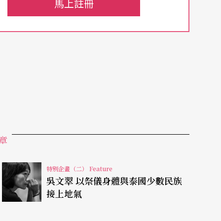
馬上註冊
衝擊經驗。
們會放國王歌的歌，但那場放了國歌。後來問皮
沒做好，他們只好拿國歌墊檔。
humibol Adulyadej）不同時期的身
。「拉瑪」取自史詩〈羅摩衍那〉，政治、宗教密
神話信仰，這是為什麼我覺得泰國既現代又傳統。
章
特別企畫（二） Feature
界強權瘋狂殖民的時代，他派出了王子們學習各
吳文翠 以祭儀身體與泰國少數民族
tthaya）的尼瓦塔馬拉瓦寺（Wat Niwet T
接上地氣
建，外觀是哥德式的天主教堂，但殿堂內卻供奉純金