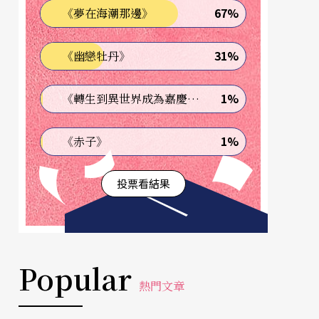
67%
《夢在海潮那邊》
31%
《幽戀牡丹》
1%
《轉生到異世界成為嘉慶君—發現我的祖先是詐騙集團!?》
1%
《赤子》
投票看結果
Popular
熱門文章