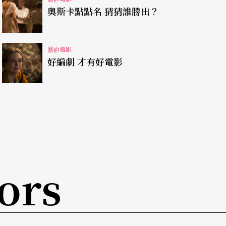
奧斯卡點點名 猜猜誰勝出？
藝@電影
好編劇 才有好電影
ors