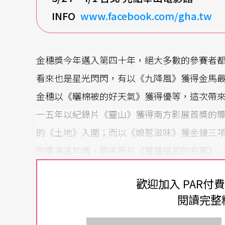
INFO
www.facebook.com/gha.tw
金穗獎今年邁入第四十年，絕大多數的參賽者
看來也是星光閃閃，有以《九降風》獲得金馬
金穗以《曬棉被的好天氣》獲得優等，這次帶
一五年以紀錄片《靈山》獲得南方影展首獎的
的《土地》入圍；而以《娘惹滋味》獲金鐘三
的導演溫知儀，帶來新片《層層摺起的寂寞》
佳實驗片的蔡俊彬，帶來充滿實驗影像的劇情
歡迎加入 PAR付
學生組表現豐富多元
閱讀完整
第三度入圍金穗的導演曾英庭，在第卅五屆金