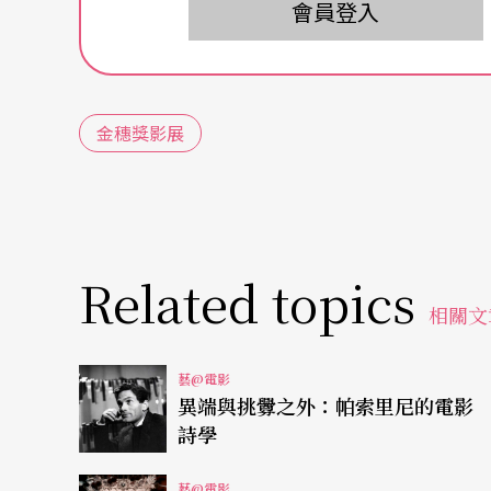
會員登入
情片的優等，以及施名帥主演的《椰仔》拿下
貓》同時入圍金鐘九項與台北電影節，今年延
陳了疑雲密布的《高山上的茶園》。當然本屆
金穗獎影展
劇情短片的《亮亮與噴子》，導演李宜珊二○
吳宏修拿下演員獎項，《亮亮與噴子》中表現
個人魅力演出女孩成長故事，是影片最大亮點，
擔任主角演出，都是影片中的靈魂人物。而劇
Related topics
鶯，與年紀相差五十歲的老兵丁強，有著大膽
相關文
藝@電影
異端與挑釁之外：帕索里尼的電影
詩學
藝@電影