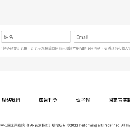
*通過遞交此表格，即表示您接受並同意已閱讀本網站的使用條款，私隱政策和個人
聯絡我們
廣告刊登
電子報
國家表演
中心國家兩廳院《PAR表演藝術》版權所有
©
2022
Performing arts redefined. All R