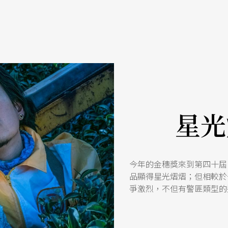
星光
今年的金穗獎來到第四十屆
品顯得星光熠熠；但相較於
爭激烈，不但有警匪類型的