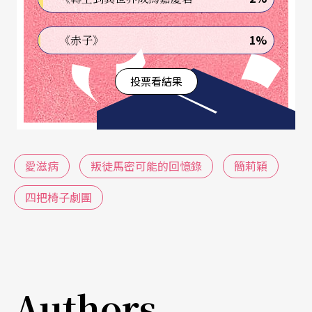
A
：
《美國天使》這個作品的歷史背景，就是從一九
1%
《赤子》
八○年代開始的愛滋恐慌，劇本當中也處理了有關
當時的政局，以及因為保守主義的懈怠而拖延擴展
投票看結果
了病情，還有其他政治、宗教的層面。我那時候想
要做台灣版《美國天使》，就也想要把故事設定在
八○年代，所以最初都是往那個方向去做資料蒐
愛滋病
叛徒馬密可能的回憶錄
簡莉穎
集。開始就找朋友幫我聯絡一些團體、一起做訪
問，找很資深的、不管是同志運動，或愛滋人權運
四把椅子劇團
動的前輩，去問這些事情。這些前輩們當然會提到
以前的事，但也會提到現在發生的事，在訪問的過
程中我才發現：這些人都還活著，而且顯然，他們
Authors
現在需要面對的事情，跟那時候已經不太一樣了