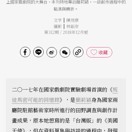
上國家戲劇院的大舞台，本刊特地專訪簡莉穎，一談創作過程中的
點滴與轉折。
|
文字
陳茂康
|
攝影
林韶安
第312期 / 2018年12月號
收藏
二○一七年在國家戲劇院實驗劇場首演的《
叛
徒馬密可能的回憶錄
》，是
簡莉穎
身為國家兩
廳院駐館藝術家時所進行的田野調查與創作計
畫成果，原本她想寫的是「台灣版」的《美國
天使》，但在資料蒐集與訪談的過程中，發現