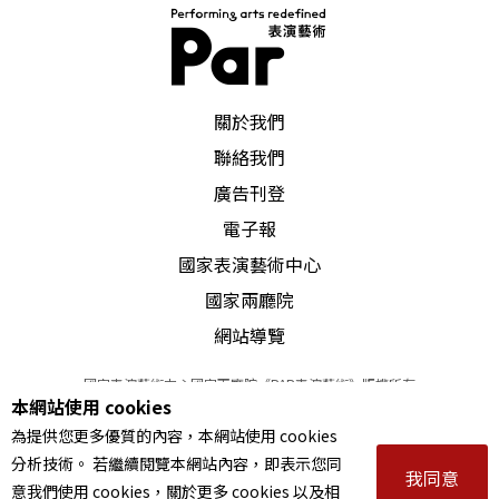
能把他們寫死呢？而我到底該怎麼處理他們現在所
面對的問題跟生命？
PAR 表演藝術雜誌
關於我們
Q
：有嘗試繼續往本來設定的方向走走看嗎？
聯絡我們
A
：
有打算寫過一種是從這個疾病在世界中演進的歷
廣告刊登
電子報
史講起，從非洲、從美國看愛滋，然後再回到台
國家表演藝術中心
灣，但這樣的內容會比較硬、規模也太大，可能
國家兩廳院
兩、三小時都講不完；還想過有一個皇后、一個騎
網站導覽
士的角色，有點像是在說書或是介紹，也有一個未
國家表演藝術中心國家兩廳院《PAR表演藝術》版權所有
來人可以在時間裡移動。但其實很難，因為這個疾
本網站使用 cookies
©
2022
Performing arts redefined. All Rights Reserved
病在每個地方的狀態和「卡住」的地方，都不太一
為提供您更多優質的內容，本網站使用 cookies
統一編號 Tax Id number 00973926
分析技術。 若繼續閱覽本網站內容，即表示您同
本站所提供相關演出資訊，如有異動應以主辦單位公告為準。
樣。
我同意
意我們使用 cookies，關於更多 cookies 以及相
服務條款
｜
隱私權聲明
｜
著作權聲明