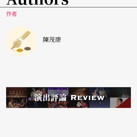
——因為你的醫療條件改變了。雞尾酒療法的出
作者
現，也徹底地改變了他們的生命。
可是，人們對於愛滋病的概念，卻在雞尾酒療法之
陳茂康
前，就已經形塑完成了。感染者與病人就此背負了
很多「疾病的隱喻」——世紀末黑死病、瘟疫、上
帝對同性戀的懲罰、性亂交的下場等等，代表了關
於「性」的淫亂和不潔，就好像上帝用天火焚毀的
索多瑪和蛾摩拉那樣，具有屬於這個疾病的意象。
當時的人們在處理感染者或愛滋病人的角色時，寫
出來都是相當絕望的。事實上也是如此，因為愛滋
在那個年代就是一種「絕症」。