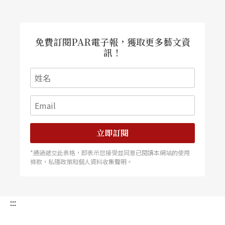
後來去做了一些文件回顧，就慢慢邊查邊想知道，
那到底那些跟愛滋有關的戲，都是在什麼時候出現
的？他們都在雞尾酒療法之前：《美國天使》是九
免費訂閱PAR電子報，獲取更多藝文資
訊！
○年代初期、《吉屋出租》
Rent
也差不多是那時候
完成、《平常心》
The Normal Heart
就更早一點，
八○年代末。在雞尾酒療法出現之後，其實比較少
有像這幾齣那麼知名的戲劇劇本在處理「愛滋」這
件事。即便也有些相關的愛滋展演作品，但其中也
立即訂閱
有不少是在回顧那個年代。如果要面向那個年代，
*通過遞交此表格，即表示您接受並同意已閱讀本網站的使用
條款，私隱政策和個人資料收集聲明。
它可能會比較好處理，因為裡面的主角色會死、他
面對的衝突很大。可是在我面對我的訪問對象時，
這個想法反而讓我很不安，明明他們面對的現況實
:::
情已經跟八○年代不一樣了，他們都還活著，怎麼