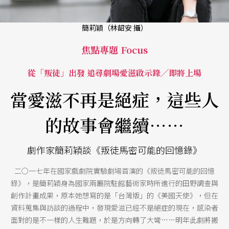
簡莉穎（林韶安 攝）
焦點專題 Focus
從「叛徒」出發 追尋劇場愛滋啟示錄╱即將上場
當愛滋不再是絕症，這些人
的故事會繼續……
劇作家簡莉穎談《叛徒馬密可能的回憶錄》
二○一七年在國家戲劇院實驗劇場首演的《叛徒馬密可能的回憶
錄》，是簡莉穎身為國家兩廳院駐館藝術家時所進行的田野調查與
創作計畫成果，原本她想寫的是「台灣版」的《美國天使》，但在
資料蒐集與訪談的過程中，發現愛滋已經不是絕症的現在，感染者
面對的是不一樣的人生難題，於是方向轉了大彎……明年此劇將搬