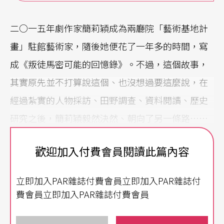
二○一五年劇作家簡莉穎成為兩廳院「藝術基地計
畫」駐館藝術家，隨後她便花了一年多的時間，寫
成《叛徒馬密可能的回憶錄》。不過，這個故事，
其實原先並不打算說這個、也沒想過要這麼說，在
經過紮實的人物採訪、田野調查、資料閱讀、歷史
研究之後，簡莉穎毅然決然、朝向了另一條路……
Q
：一開始為什麼會想要參與這個計畫？原先的目
歡迎加入付費會員閱讀此篇內容
標又什麼呢？
立即加入PAR雜誌付費會員立即加入PAR雜誌付
A
：
我很喜歡《美國天使》
Angels in America
、也
費會員立即加入PAR雜誌付費會員
很喜歡劇作家田啟元（他是因愛滋而過世）的作