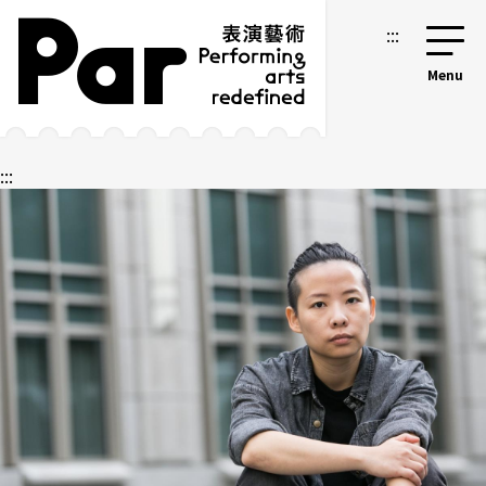
跳到主要內容區塊
網站導覽
:::
:::