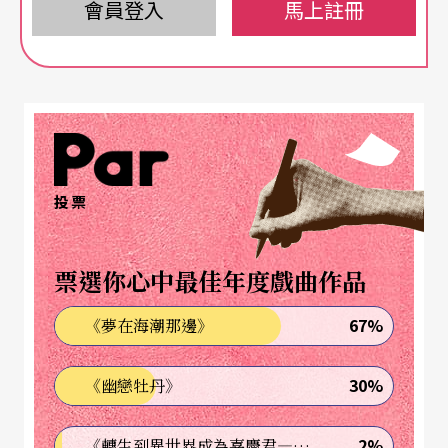
品，其實最初的計畫，是想要做一個「台灣版」
會員登入
馬上註冊
《美國天使》。但關於
愛滋病
的資料太多，我知道
這實在很不容易、也不是很清楚該從哪裡下手，於
是申請了「藝術基地計畫」，有多一點的時間準
備。《叛徒馬密可能的回憶錄》這個作品很特別的
是，它的初衷與我後來完成的方向完全不同；這是
投票
一個因為受到了田調過程的影響，而改變我原來觀
點的作品。以前的作品或階段呈現，通常即使有些
票選你心中最佳年度戲曲作品
變動，但不會差得太遠，《馬密》就是真的差很
67%
《夢在海潮那邊》
遠。
30%
《幽戀牡丹》
Q
：原先計畫的台灣版《美國天使》會從什麼部分
著手？
2%
《轉生到異世界成為嘉慶君—發現我的祖先是詐騙集團!?》