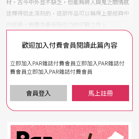
材，古今中外並不缺乏，但能夠將人與鬼之間情感
詮釋得如此深刻的，這部作品可以稱得上是經典中
的經典，被譽為最有吸引力的可觀之作。
文字轉化為歌劇
體現哲思
歡迎加入付費會員閱讀此篇內容
被林語堂稱譽為與魯迅並列為廿世紀中國最偉大的
立即加入PAR雜誌付費會員立即加入PAR雜誌付
作家，並讚譽為唯一的中國新詩人的徐訏，擁有哲
費會員立即加入PAR雜誌付費會員
學與心理學背景，作品題材豐富且多元，透過心理
分析與哲學思維，專擅對於人性與生命的探索，成
會員登入
馬上註冊
為一九三七年發表的短篇小說《鬼戀》的養分。這
部作品當年轟動文壇，此後曾三度被搬上電影大銀
幕，最知名的是一九九六年陳逸飛導演的《人約黃
昏》，由香港影帝梁家輝主演，二○一四年亦由上