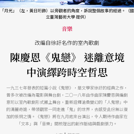
「月光」（左，黃日珩飾）以旁觀者的角度，訴說整個故事的經過。（國
立臺灣藝術大學 提供）
音樂
改編自徐訏名作的室內歌劇
陳慶恩《鬼戀》 迷離意境
中演繹跨時空哲思
一九三七年發表的短篇小說《鬼戀》，是文學家徐訏的經典之作，
曾多次被改編為電影與舞台劇，二○一八年由作曲家陳慶恩與編劇
意珩以室內歌劇形式搬上舞台，重新詮釋滄桑變幻的「人鬼戀」中
的清麗奇詭，帶領觀眾一同走進「鬼」的世界，去感受此份無以復
加的悵惘之情。《鬼戀》將在九月底來台演出，令人期待作曲家在
「文本」與「音樂」間梳理出的創作脈絡與戲劇張力。