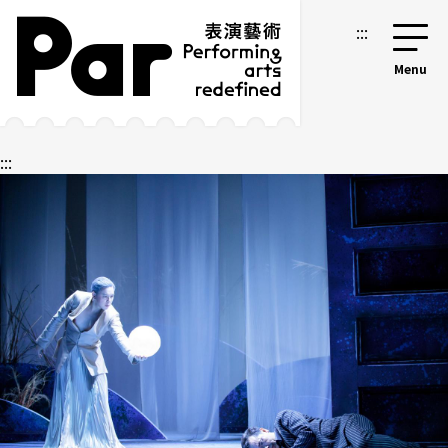
跳到主要內容區塊
網站導覽
:::
:::