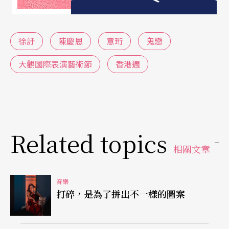
好奇心；人鬼殊途，也是入世與出世兩種思想上的
拉扯，穿梭於過去與現在，「過去」是這個女子成
徐訏
陳慶恩
意珩
鬼戀
為鬼的過程，而在「現在」以「鬼」的身分與
「人」之間愛而不得，整場宛如一個穿梭於時間與
大觀國際表演藝術節
香港週
時空的對話。事實上，了解文學作品本身內容的讀
者都知道，原作內容的時間跨度甚長，講述層次亦
非常豐富，編劇意珩將原作的內容濃縮成一個精緻
Related topics
且精華的作品，充分展現這個發人省思的故事的廣
相關文章
度與深度，完整地體現徐訏哲學思想、個人主體的
現代性，以及反思現代性危機的思想脈絡。
音樂
打碎，是為了拼出不一樣的圖案