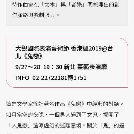
待作曲家在「文本」與「音樂」間梳理出的創
作脈絡與戲劇張力。
大觀國際表演藝術節 香港週2019@台
北《鬼戀》
9/27
～28 19：30 新北 臺藝表演廳
INFO 02-22722181
轉1751
這是文學家徐訏著名作品《鬼戀》中經典的對話。
如月當空的夜晚，一個男人遇到了女鬼，揭開了
「人鬼戀」滄涼虛幻的迷離意境。關於「鬼」的題