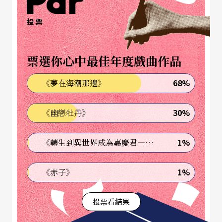
海現代人劇社改編成同名話劇。
投票
二○一八年一月由作曲家陳慶恩作曲、意珩編劇的
票選你心中最佳年度戲曲作品
室內歌劇《鬼戀》在香港大會堂首演，首次將這個
故事搬上歌劇舞台，由文字轉化成音樂，進而成為
68%
《夢在海潮那邊》
一場相輔相成的表演，重新詮釋滄桑變幻的「人鬼
30%
《幽戀牡丹》
戀」之中的清麗奇詭，帶領觀眾一同走進「鬼」的
世界，去感受此份無以復加的悵惘之情。
1%
《轉生到異世界成為嘉慶君—發現我的祖先是詐騙集團!?》
全劇的呈現，在一個迷離的意境裡，通過夢境再
1%
《赤子》
現，拉開了故事的序幕。在角色方面，一位風流倜
儻的富有男子遇見了「鬼」，具有神秘色彩的鬼對
投票看結果
他的冷漠，激起了他對於這自稱為「鬼」的女人的