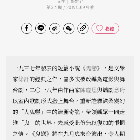
|
文字
蔡育昇
第321期 / 2019年09月號
收藏
一九三七年發表的短篇小說《
鬼戀
》，是文學
家
徐訏
的經典之作，曾多次被改編為電影與舞
台劇，二○一八年由作曲家
陳慶恩
與編劇
意珩
以室內歌劇形式搬上舞台，重新詮釋滄桑變幻
的「人鬼戀」中的清麗奇詭，帶領觀眾一同走
進「鬼」的世界，去感受此份無以復加的悵惘
之情。《鬼戀》將在九月底來台演出，令人期