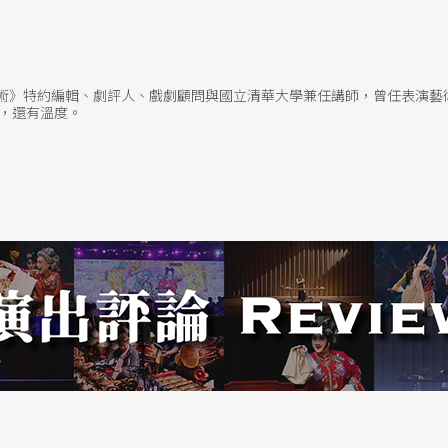
地說了句「不用一個人單打獨鬥。」他認為，更早
藝術》特約編輯、劇評人、戲劇顧問與國立清華大學兼任講師，曾任表演藝
的共同發想」，且創作具備「共有性」的現象；因
，還有溫度。
要說是劇團組成方式的「分水嶺」比較誇張，但還
宣示。他也特別提到，複象公場、深夜放電所、僻
重新詮釋工作方式。
組成方式，確實成為多頭馬車，也可能在過程裡尋
發展各自定位與風格、喜好，而「沉浸式劇場」
「多導演」的合體。在創團初始似乎並無「品牌思
式；洪唯堯表示，到了近期才開始與團隊成員討論