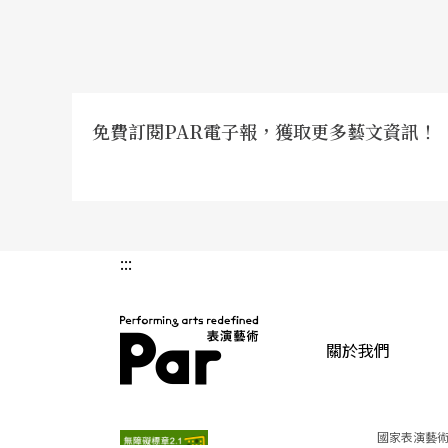
是否以「當下性更高，且僅有一次性，並向觀
最初就以「沉浸式劇場」開疆闢土的明日和合
續的創作裡，審視自己作為創作者的角色去組
免費訂閱PAR電子報，獲取更多藝文資訊！
至於，僻室與斜槓青年創作體則擁有另一套「
成員，如僻室有燈光設計吳峽寧與羅宥倫、服
籌蔡傳仁、行政魏聆琄等，於是能以團隊方式
:::
劇場、影視、視覺、展場設計等。而斜槓青年
與創始團員朱怡文（導演、表演）、周韋廷（
也於音樂性上更有表現，如《香蘭男子電棒燙
關於我們
樣的場景環境音等。
（註6）
PAR 表演藝術雜誌
從「幕後」這個脈絡來看，深夜放電所（2017
國家表演藝術