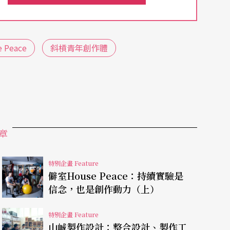
╱作品完成的背後所必須有的眾人之力，而是在這
，更已成為一種「標誌」，無法任意轉移，於是理
 Peace
斜槓青年創作體
。
題，而這個動作與用詞就明顯體認到劇團是有某個
表演班來說，李國修病逝不久後，便宣布無限期暫
當然這背後有很多主客觀因素，而當時被點名的接
章
連結難以用任何手段進行抹除。
（註2）
特別企畫 Feature
僻室House Peace：持續實驗是
信念，也是創作動力（上）
年有些劇團的組成方式開始有打破前述架構的可
（2016）、僻室（2018）、
斜槓青年創作體
（20
特別企畫 Feature
山峸製作設計：整合設計、製作工
成方式」形成「創作主體╱核心位置」的轉變。