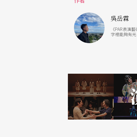
作者
展。
吳岳霖
思劇團總監高翊愷觀察近期的劇團組成，感性
《PAR表演
之前的李銘宸、余彥芳等人都有這種「共同人
字裡能夠有光
此，明日和合製作所這種「集合式」的創作法
是很有代表性，是在對的時間做出一定程度的
室等團都有透過關照每位成員彼此的關係，去
「一起做事」的所有可能
進港浪製作與明日和合製作所「都是導演」的
求發展可能。進港浪製作的陳煜典認為團隊4人
這種與觀眾有所連結的創作形式，會相對允許
維」，而是找到一個讓他們能湊起來創作的方