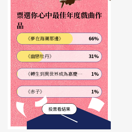
票選你心中最佳年度戲曲作
品
66%
《夢在海潮那邊》
31%
《幽戀牡丹》
1%
《轉生到異世界成為嘉慶君—發現我的祖先是詐騙集團!?》
1%
《赤子》
投票看結果