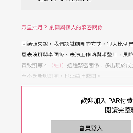
眾星拱月？ 劇團與個人的緊密關係
回過頭來說，我們認識劇團的方式，很大比例
風表演班與李國修、表演工作坊與賴聲川、果
黃致凱等。
（註1）
這種緊密關係，多出現於成
至不乏新興劇團，也延續此邏輯。
這種強烈連結亦來自於這些創辦人多為「導演
歡迎加入 PAR付
組成，來進行作品的完成與風格的養成。從中
閱讀完整
「劇團生命與風格」；因此，劇團成立可能更
因應個別作品配合的幕後人員，都如「眾星拱
會員登入