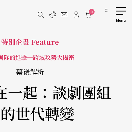
:::
0
特別企畫 Feature
團隊的進擊─跨域攻勢大揭密
幕後解析
在一起：談劇團組
成的世代轉變