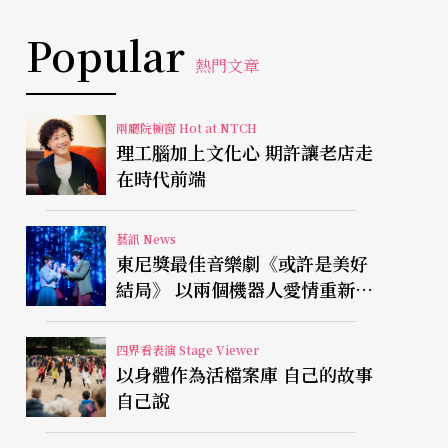
Popular
熱門文章
兩廳院櫥窗 Hot at NTCH
理工腦加上文化心 期許讓老店走
在時代前端
藝訊 News
東尼獎最佳音樂劇《或許是美好
結局》 以兩個機器人愛情重新凝
視有限人生
四界看表演 Stage Viewer
以身體作為活檔案庫 自己的故事
自己說