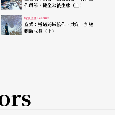
作環節，健全幕後生態（上）
我們」顯現。他們說：「有別於常見的團體組成中
特別企畫 Feature
3人同時置放於『作者』的位置，以水平式生產
叁式：透過跨域協作、共創，加速
刺激成長（上）
與黃鼎云是同學，且都為導演，用他們所謂的「和
，他們也多線進行，保有各自創作的權利，以及與其他
唯堯、陳煜典、吳言凜與孫唯真都畢業於國立臺
演作品。團長洪唯堯提到當初發起組團的想法是，
喜歡過去在學校一起做事的感覺。
（註4）
略帶隨
ors
都是創作者」，讓進港浪製作在一個晚上就確定成
多數延展學生時代的合作關係，與校園生活、訓練
自國立臺南大學，於是更擅於社區劇場的創作發