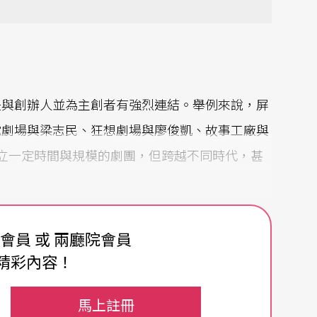
是與創辦人並為主創者有強烈連結。舉例來說，屏
陀劇場與梁志民、狂想劇場與廖俊凱、故事工廠與
立一定時間與規模的劇團，但跨越不同時代，甚
」身分，而現代劇場的「導演中心」讓他們藉劇團
費會員 或 兩廳院會員
會發現一個現象：「個人生命與使命」近乎等於
精彩內容！
帶有功能性，用於整合與規劃，不管是團員、或是
月」般去完成作品。
馬上註冊