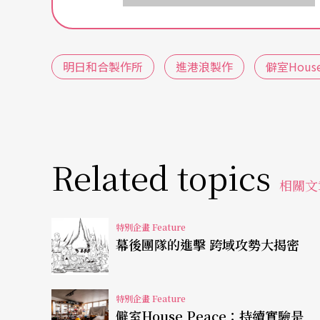
前述說法並無負面之意，也並非忽略每個劇團
樣的生態下突顯創辦人之於劇團不只有主導性
明日和合製作所
進港浪製作
僻室House
解順序會把「團隊」的位置擺在「個人」之後
舉例來說，有些劇團面臨到所謂「接班」的話
持有者，而必須透過認可的程序交接。以屏風
停演出，王月沒有將劇團交給李國修的學生；
Related topics
相關文
班人後來都個別成立劇團，但也顯示的是這種
從「在一起的方式」開始的改變
特別企畫 Feature
幕後團隊的進擊 跨域攻勢大揭密
若我們從「組合方式」來認識劇團的話，近10
能，如
明日和合製作所
（2016）、
進港浪製作
特別企畫 Feature
僻室House Peace：持續實驗是
18）等，
（註3）
最明顯的是：這些劇團從「組