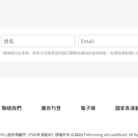
眾提問、連結與交流」為創作方向的代表。至於，
製作所，較明確也較早踏在這個方向。他們也在陸
織作品，且不局限於傳統的劇場空間。
（註5）
組合方式」，共有特點是：都有幕後工作者為固定
*通過遞交此表格，即表示您接受並同意已閱讀本網站的使用條款，私隱政策和個人
妝及造型設計陳則妤與劉襄頡、舞台監督與技術統
更有效的組織與整合資源，推動作品完成，更橫跨
創作體因有音樂設計背景的林謙信為共同創作者，
表演、編劇）的作品更早預見音樂的介入與發展，
》隨觀眾移動的現場演奏、《你欲泅去佗位？》多
聯絡我們
廣告刊登
電子報
國家表演
）與山峸製作設計（2018）雖較難被直接歸類於
中心國家兩廳院《PAR表演藝術》版權所有
©
2022
Performing arts redefined. All R