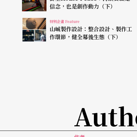
信念，也是創作動力（下）
這部分從明日和合製作所於官方網站的「關於
特別企畫 Feature
以專業、技術、功能為導向的分類激盪模式，將
山峸製作設計：整合設計、製作工
作環節，健全幕後生態（下）
進行藝術創作。」組成團隊的張剛華、洪千涵
合式collective」來啟動共同創作；同時
創作者╱團隊的合作關係。
同年創團的進港浪製作也相仿。創團4位成員洪
北藝術大學（吳言凜大其他3位1屆），各有導
沒想要以自己為主、有不同風格是好的，以及
Auth
機，更像是延續過往經驗，抱持著「希望大家
軍。同時，可觀察到這些新生代劇團的組成，
體系等都有很明確連結，如斜槓青年創作體來