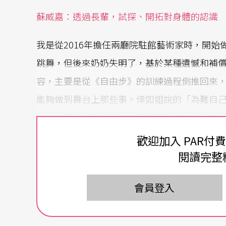
蘇威嘉：透過長輩，試探、開拓對身體的認識
我是從2016年擔任兩廳院駐館藝術家時，開
跳舞，但後來奶奶失明了，基於某種遺憾和補
容，主要是從《自由步》的訓練過程倒推回來
能夠做到舞台上那些事。倖如姐說的「為難自
性，尤其我們很常因為怕長輩們受傷，就不斷
果沒有給他們更多機會去撐開身體的承受值，
歡迎加入 PAR付
開始還會在排練場準備椅子，怕長輩們要坐著
閱讀完整
時，也發現其實對待長輩的身體，跟平常對待
會員登入
我每次看著長輩們跳舞，都覺得很動人，每個
人，跟他們相處也很舒服、輕鬆，令我覺得很