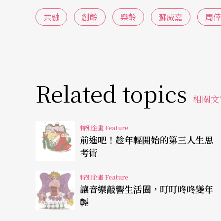
跟這群長輩有很好的關係，無論是對舞團、對
共融
創齡
樂齡
蘇威嘉
周倖
刺激，而且他們看表演看得比我還多，有什麼
有可能性，也更開拓我對身體的認識。
Related topics
相關文
特別企畫 Feature
前進吧！趁年輕開始的第三人生思
考術
特別企畫 Feature
讓音樂敲響生活圈，叮叮咚咚變年
輕