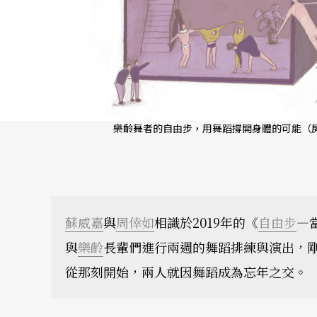
樂齡舞者的自由步，用舞蹈撐開身體的可能（房
蘇威嘉
與
周倖如
相識於2019年的《
自由步
—
與
樂齡
長輩們進行兩週的舞蹈排練與演出，
從那刻開始，兩人就因舞蹈成為忘年之交。