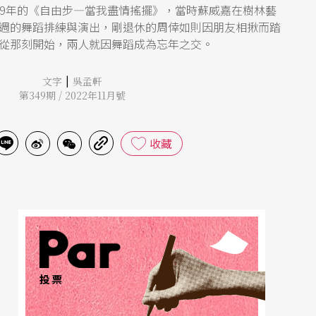
19年的《自由步—當我盡情搖擺》，當時蘇威嘉在樹林藝
週的舞蹈排練與演出，剛退休的周倖如則因朋友相揪而踏
從那刻開始，兩人就因舞蹈成為忘年之交。
|
文字
吳孟軒
第349期 / 2022年11月號
收藏
投票