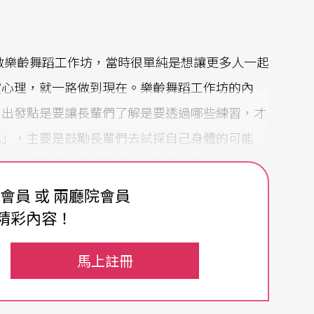
始做樂齡舞蹈工作坊，當時很單純是想讓更多人一起
償心理，就一路做到現在。樂齡舞蹈工作坊的內
，出發點是要讓長輩們了解是要透過哪些練習，才
己」，主要是鼓勵長輩們去試探自己身體的可能
提醒他們不要做這個那個，一直要他們小心，但如
你不會知道原來他們其實可以做到快速落地。我一
費會員 或 兩廳院會員
休息，但現在根本不用準備，他們可以跳整整兩小
精彩內容！
舞者沒有太大差別。
馬上註冊
舉手投足的不容易，都讓他們每個動作特別吸引
滿足。工作坊其實是我跟觀眾溝通的方式，也因此