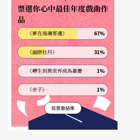
票選你心中最佳年度戲曲作
品
67%
《夢在海潮那邊》
31%
《幽戀牡丹》
1%
《轉生到異世界成為嘉慶君—發現我的祖先是詐騙集團!?》
1%
《赤子》
投票看結果