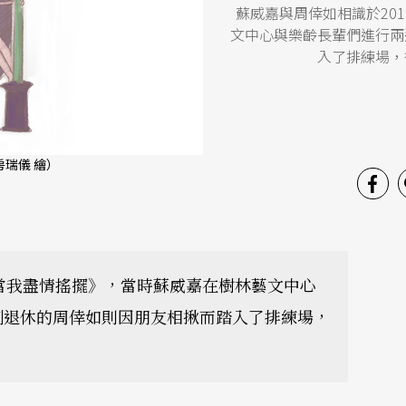
蘇威嘉與周倖如相識於20
文中心與樂齡長輩們進行兩
入了排練場，
瑞儀 繪）
當我盡情搖擺》，當時蘇威嘉在樹林藝文中心
剛退休的周倖如則因朋友相揪而踏入了排練場，