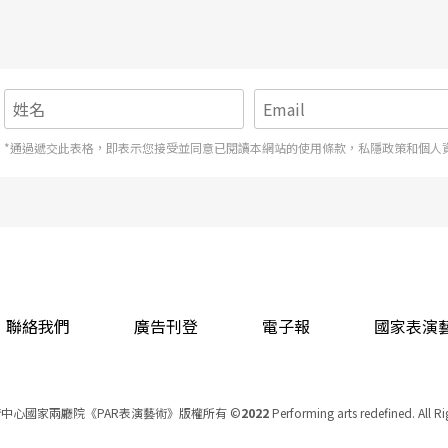
*通過遞交此表格，即表示您接受並同意已閱讀本網站的使用條款，私隱政策和個人
聯絡我們
廣告刊登
電子報
國家表演
中心國家兩廳院《PAR表演藝術》版權所有
©
2022
Performing arts redefined. All R
統一編號 Tax Id number 00973926