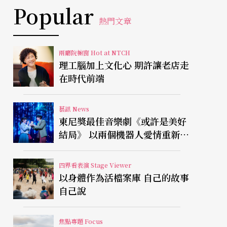
Popular
熱門文章
兩廳院櫥窗 Hot at NTCH
理工腦加上文化心 期許讓老店走
在時代前端
藝訊 News
東尼獎最佳音樂劇《或許是美好
結局》 以兩個機器人愛情重新凝
視有限人生
四界看表演 Stage Viewer
以身體作為活檔案庫 自己的故事
自己說
焦點專題 Focus