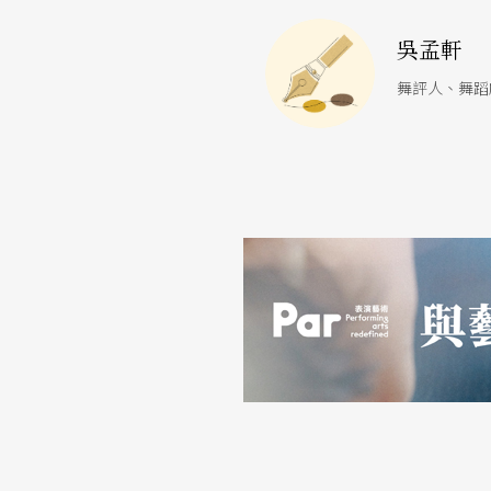
吳孟軒
舞評人、舞蹈