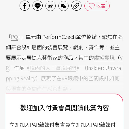
收藏
「
PQ
+」單元由 PerformCzech單位協辦，聚焦在強
調舞台設計層面的裝置展覽、戲劇、舞作等，並主
要展示定居捷克藝術家的作品。其中的
虛擬實境
（
V
R
）作品《
境內的人：實境展開
》（Insider: Unwra
pping Reality）展現了在VR眼鏡中的空間設計如何
與現實的空間產生感官對話。
這個一對一的演出由墨西哥裔藝術家Cristina Maldo
歡迎加入付費會員閱讀此篇內容
nado導演，2019年與多位合作夥伴共同構作（Key
立即加入PAR雜誌付費會員立即加入PAR雜誌付
a Singh、Eva Rosemarijn、Lea Kukovičič），另有