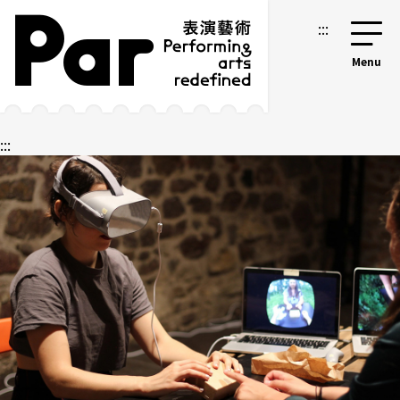
跳到主要內容區塊
網站導覽
:::
:::