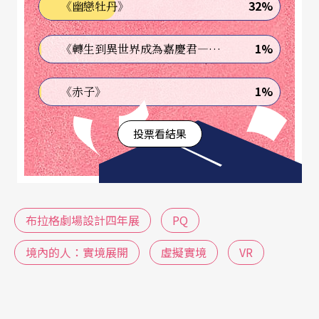
32%
《幽戀牡丹》
使得眼鏡裡的現實和外部的現實重疊。
1%
《轉生到異世界成為嘉慶君—發現我的祖先是詐騙集團!?》
1%
《赤子》
投票看結果
布拉格劇場設計四年展
PQ
境內的人：實境展開
虛擬實境
VR