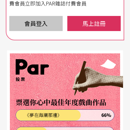
費會員立即加入PAR雜誌付費會員
演員Isa Juchniewicz, Lamija Čehajić。
演出發生在一個公寓，觀眾抵達後會在玄關等待。
會員登入
馬上註冊
表演者帶領我進入室內居家的空間，在一張黑色木
桌前坐下，簡單介紹VR眼鏡的原理，拿出一顆藍色
的毛線球放在桌上，並讓我戴上一副DIY的眼鏡。距
離感因為鏡片被扭曲，表演者請我伸手觸碰毛線
球，將它往左推，往右推，最後往她的手中彈過
投票
去。這個小動作不知不覺地讓人習慣了在視覺有些
錯位的情況下，使用觸覺。戴上真正的VR眼鏡後，
票選你心中最佳年度戲曲作品
在畫面中我看見和桌上一模一樣的藍色毛線球。剛
66%
《夢在海潮那邊》
剛還在「外面」世界的毛線球到了虛擬的世界裡
面。這個小細節卻深刻影響了觀者對空間的認知，