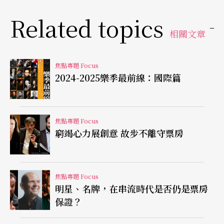
Related topics
相關文章
焦點專題 Focus
2024-2025樂季最前線：國際篇
焦點專題 Focus
窮竭心力展創意 故步不離守票房
焦點專題 Focus
明星、名牌，在串流時代是否仍是票房
保證？