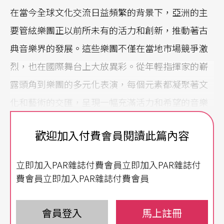
在當今全球文化交流日益頻繁的背景下，亞洲的主
要管絃樂團正以前所未有的活力和創新，推動著古
典音樂界的發展。這些樂團不僅在當地市場競爭激
烈，也在國際舞台上大放異彩。從年輕指揮家的嶄
露頭角到樂團的多元化表演，每個元素都凝聚著文
化和藝術的交匯，呈現一幅充滿活力和希望的音樂
景象，也可從中預見亞洲管絃樂團在全球音樂舞台
歡迎加入付費會員閱讀此篇內容
勢必扮演著愈來愈重要的角色。
立即加入PAR雜誌付費會員立即加入PAR雜誌付
香港管絃樂團：最年輕指揮家入主音樂總監
費會員立即加入PAR雜誌付費會員
香港管絃樂團（Hong Kong Philharmonic Orchestr
a，簡稱「港樂」）宣布，在指揮家
會員登入
馬上註冊
梵志登
（
Jaap v