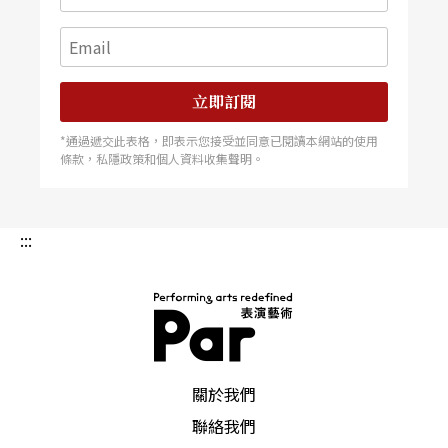
立即訂閱
*通過遞交此表格，即表示您接受並同意已閱讀本網站的使用
條款，私隱政策和個人資料收集聲明。
:::
PAR 表演藝術雜誌
關於我們
聯絡我們