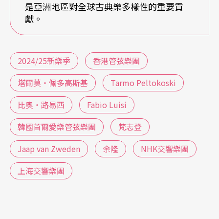
是亞洲地區對全球古典樂多樣性的重要貢
獻。
2024/25新樂季
香港管弦樂團
塔爾莫・佩多高斯基
Tarmo Peltokoski
比奧・路易西
Fabio Luisi
韓國首爾愛樂管弦樂團
梵志登
Jaap van Zweden
余隆
NHK交響樂團
上海交響樂團