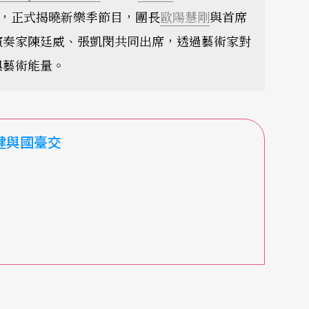
者會，正式揭曉新樂季節目，團長
歐陽慧剛
與首席
演奏家陳廷威、張凱閔共同出席，透過藝術家對
與藝術能量。
健與國臺交