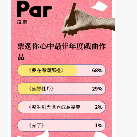
投票
票選你心中最佳年度戲曲作
品
68%
《夢在海潮那邊》
29%
《幽戀牡丹》
2%
《轉生到異世界成為嘉慶君—發現我的祖先是詐騙集團!?》
1%
《赤子》