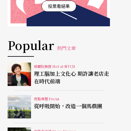
投票看結果
Popular
熱門文章
兩廳院櫥窗 Hot at NTCH
理工腦加上文化心 期許讓老店走
在時代前端
焦點專題 Focus
從呼吸開始，改造一個馬戲團