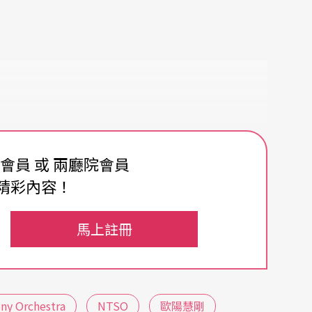
費會員 或 兩廳院會員
精彩內容！
馬上註冊
ny Orchestra
NTSO
歐陽慧剛