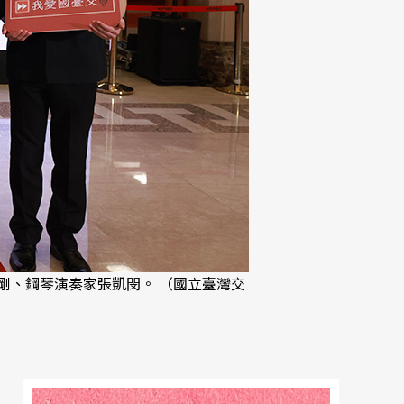
剛、鋼琴演奏家張凱閔。 （國立臺灣交