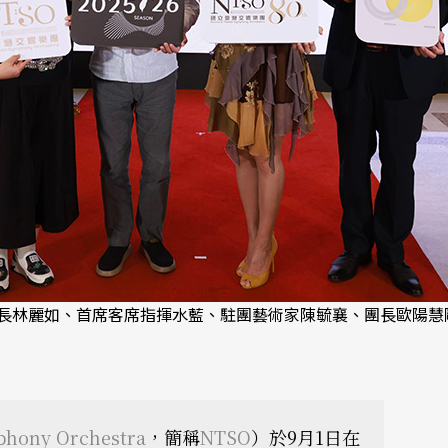
長林麗如、首席客席指揮水藍、駐團藝術家陳毓襄、團長歐陽慧
phony Orchestra
，簡稱
NTSO
）於9月1日在