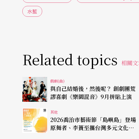
水藍
Related topics
相關文
戲劇(曲)
與自己結婚後，然後呢？ 創劇團荒
謬喜劇《樂園混音》9月拼貼上演
其他
2026喬治市藝術節「島嶼島」登場
原舞者、李蕢至攜台灣多元文化赴
檳城