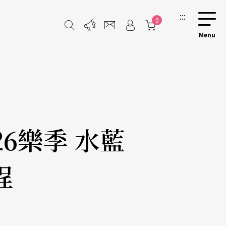
:::
0
26樂季 水藍
程