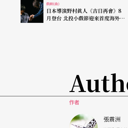
戲劇(曲)
日本導演野村眞人《吉日再會》8
月登台 北投小戲節迎來首度海外公
演
Auth
作者
張震洲