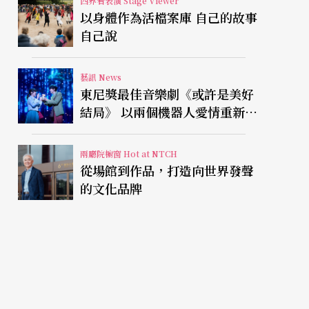
四界看表演 Stage Viewer
以身體作為活檔案庫 自己的故事
自己說
藝訊 News
東尼獎最佳音樂劇《或許是美好
結局》 以兩個機器人愛情重新凝
視有限人生
兩廳院櫥窗 Hot at NTCH
從場館到作品，打造向世界發聲
的文化品牌