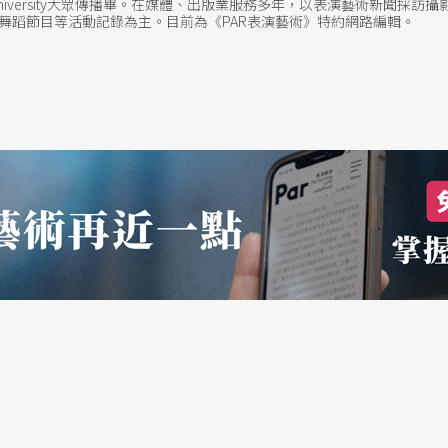
ith University大眾傳播畢。在媒體、出版業服務多年，以表演藝術新聞
舞蹈節目等活動記錄為主。目前為《PAR表演藝術》特約網路編輯。