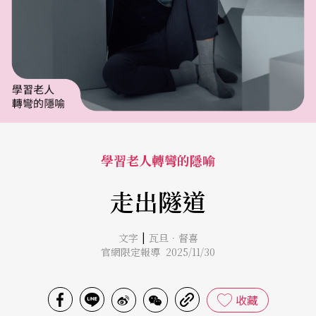
學習老人轉彎的隱喻
走出隧道
|
文字
瓦旦．督喜
官網限定報導 2025/11/30
收藏