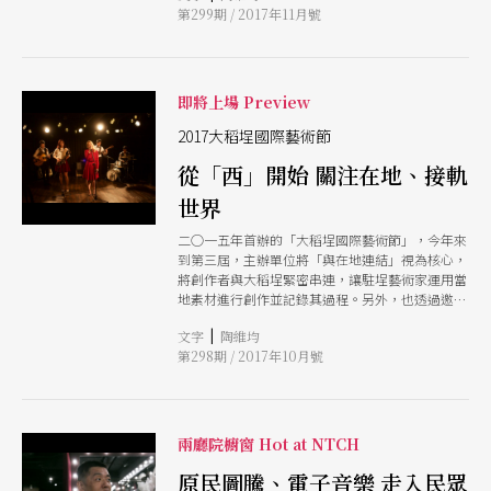
第299期 / 2017年11月號
人作品的美感體驗。
即將上場 Preview
2017大稻埕國際藝術節
從「西」開始 關注在地、接軌
世界
二○一五年首辦的「大稻埕國際藝術節」，今年來
到第三屆，主辦單位將「與在地連結」視為核心，
將創作者與大稻埕緊密串連，讓駐埕藝術家運用當
地素材進行創作並記錄其過程。另外，也透過邀請
國際藝術家的參與，讓在地與國際接軌，體現「愈
|
文字
陶維均
在地 愈國際」的策展理念，活動則包括了主題節
第298期 / 2017年10月號
目、戶外才華市集、系列講座及變裝遊行四大項
目。
兩廳院櫥窗 Hot at NTCH
原民圖騰、電子音樂 走入民眾