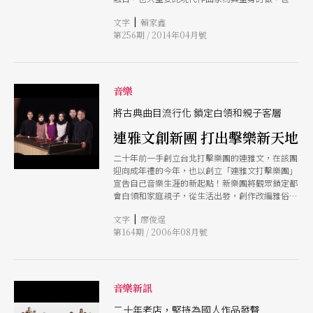
尹芳認為，辦音樂節看起來很容易，但要拼起來做
融入劇場元素或跨界合作，讓原本純音樂會的演
音樂遊樂園的概念，又是另外一回事，她表示：
|
文字
賴家鑫
出，瞬間變成視覺與聽覺的享受，宛如一場戲劇的
「今年一樣以遊樂園概念來設計，要像兒童樂園一
第256期 / 2014年04月號
表演，這是台灣擊樂的特色，也是擊樂能夠在台灣
樣隨時隨地都有音樂節目發生。」 比較去年與今
蓬勃發展的主因。
年最大的不同，就是推出年齡向下發展、0到3歲的
「寶寶的交響樂」，由張尹芳領導台北愛樂管弦樂
團演奏，父母可以讓小朋友在類似樂池的安全環境
音樂
下近距離、沒有壓力地聆聽。今年還推出了「繪本
音樂會」，挑選合適的古典樂來搭配繪本的內容進
將古典曲目流行化 鎖定白領和親子客層
行，主辦單位特地與出版社「小天下」合作，選用
曾兩度入選「義大利波隆那插畫展」的插畫家陳又
連雅文創新團 打出擊樂新天地
凌兩本作品《尋找祕境》與《會生氣的山》。張尹
芳表示，《會生氣的山》帶有環保的概念，但同時
二十年前一手創立台北打擊樂團的連雅文，在該團
用山的情緒來敘述；特別在過去幾年疫情中戴口
迎向成年禮的今年，也以創立「連雅文打擊樂團」
罩，兒童只能靠眼睛溝通，情緒溝通表達接收較以
宣告自己音樂生涯的新起點！新樂團將觀眾鎖定都
往不同，這用音樂表達最直接。而《尋找祕境》透
會白領和家庭親子，從生活出發，創作改編雅俗共
過可愛貓咪的故事，也相對影響小孩內心最純潔、
賞的「新古典」曲目，希望透過活潑、輕鬆的表現
最美的祕境。一動一靜、內在外在，跟音樂一樣有
|
文字
廖俊逞
手法，讓觀眾愉悅、無壓力地接觸平易近人的擊樂
很不同的色彩。 在今年的音樂節中，除了在大表
第164期 / 2006年08月號
世界。
演廳演出「寶寶的交響樂」及《彼得與狼》的大型
演出之外，，包含微光古樂集、藝心弦樂四重奏、
台北打擊樂團、米特薩克斯風重奏團等團隊，也會
在小表演廳推出多場寓教於樂的精采節目，為孩子
音樂新訊
們打造一場音樂與探索的奇幻之旅。 去年以
二十年老店，堅持為國人作品發聲