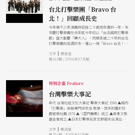
台北打擊樂團「Bravo 台
北！」回顧成長史
今年是不少表演團隊迎接二十歲成年禮的一年，朱
宗慶打擊樂團在去年底今年初以「台北國際打擊樂
節」盛大歡慶「轉大人」，同樣走過二十年的台北
打擊樂團則低調許多，僅以一場「Bravo 台北！」
音樂會慶生，將邀請目前活躍於國內擊樂界的老團
|
文字
廖俊逞
員們回娘家，演出歷年精采國人創作，及票選最受
第163期 / 2006年07月號
歡迎曲目。樂團強調，為國人擊樂作品尋找發聲舞
台的堅持一直都在，也希望二十年老店能繼往開
來，迎向下一個二十年。 由現任NSO擊樂首席、
打擊樂家連雅文創立的台北打擊樂團，曾為金希
文、賴德和、李泰祥等國內大師級作曲家作品進行
特別企畫 Feature
世界首演，現任藝術總監劉學軒是台灣新生代相當
優秀的作曲家，首席韓立恩、副首席李幸真都是連
台灣擊樂大事記
雅文一手栽培的優秀年輕擊樂家。「Bravo 台
年代 台灣社經文化大事記 擊樂大事記 1960 ▲國內
北！」將回顧樂團草創至今，在台北城落地生根，
「打擊樂」尚無專門研究及 教學，頂多附屬於校
不斷蛻變的樂團成長史，「敘述的不僅是你、我的
園管樂社團 1970 ▲《雲門舞集》成立 ▲新象文教
蛻變與成長，也將是打擊樂團對這地與人的禮
基金會成立 ▲日本打擊樂名家北野徹來台演出 ▲
讚。」音樂會曲目包括《鼓的序》、《丟丟銅》、
日本岡田知之打擊樂團首度來台演出 1982 <td
《越界》、《農村曲》、《起鼓》、《皮革選自星
|
文字
鄭淑瑩
style="width: 257px; he
群》、《如鹿渴慕溪水》、《奇想》、《波烈露》
第156期 / 2005年12月號